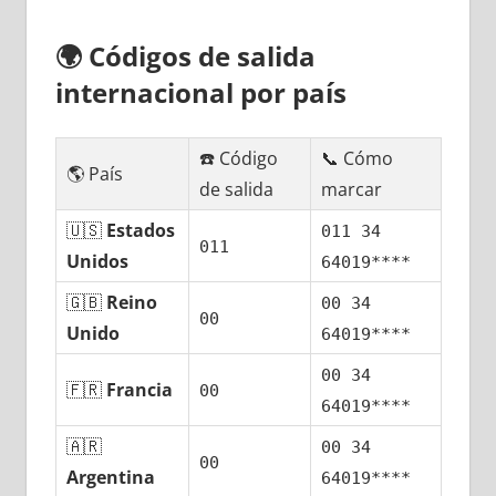
🌍
Códigos dе salida
internacional pοr país
☎️ Código
📞 Cómo
🌎 País
dе salida
marcar
🇺🇸
Estados
011 34
011
Unidos
64019****
🇬🇧
Reino
00 34
00
Unido
64019****
00 34
🇫🇷
Francia
00
64019****
🇦🇷
00 34
00
Argentina
64019****