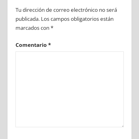
640190081
»
640190082
»
640190083
»
Tu dirección de correo electrónico no será
640190084
»
640190085
»
640190086
»
publicada.
Los campos obligatorios están
640190087
»
640190088
»
640190089
»
marcados con
*
640190090
»
640190091
»
640190092
»
640190093
»
640190094
»
640190095
»
Comentario
*
640190096
»
640190097
»
640190098
»
640190099
»
640190100
»
640190101
»
640190102
»
640190103
»
640190104
»
640190105
»
640190106
»
640190107
»
640190108
»
640190109
»
640190110
»
640190111
»
640190112
»
640190113
»
640190114
»
640190115
»
640190116
»
640190117
»
640190118
»
640190119
»
640190120
»
640190121
»
640190122
»
640190123
»
640190124
»
640190125
»
640190126
»
640190127
»
640190128
»