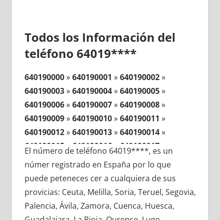
Todos los Información del
teléfono 64019****
640190000
»
640190001
»
640190002
»
640190003
»
640190004
»
640190005
»
640190006
»
640190007
»
640190008
»
640190009
»
640190010
»
640190011
»
640190012
»
640190013
»
640190014
»
640190015
»
640190016
»
640190017
»
El número de teléfono 64019****, es un
640190018
»
640190019
»
640190020
»
númer registrado en España por lo que
640190021
»
640190022
»
640190023
»
puede peteneces cer a cualquiera de sus
640190024
»
640190025
»
640190026
»
provicias: Ceuta, Melilla, Soria, Teruel, Segovia,
640190027
»
640190028
»
640190029
»
Palencia, Ávila, Zamora, Cuenca, Huesca,
640190030
»
640190031
»
640190032
»
Guadalajara, La Rioja, Ourense, Lugo,