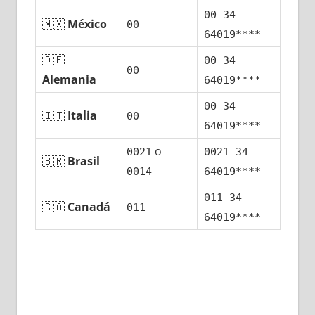
00 34
🇲🇽
México
00
64019****
🇩🇪
00 34
00
Alemania
64019****
00 34
🇮🇹
Italia
00
64019****
ο
0021
0021 34
🇧🇷
Brasil
0014
64019****
011 34
🇨🇦
Canadá
011
64019****