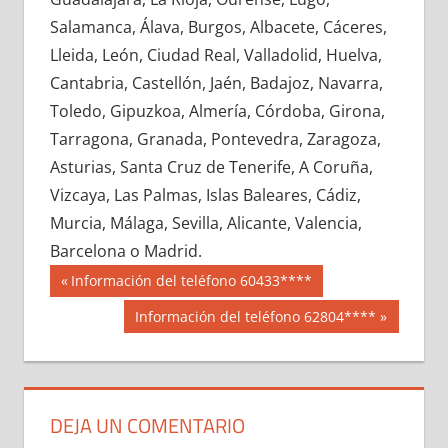
640190033
»
640190034
»
640190035
»
Salamanca, Álava, Burgos, Albacete, Cáceres,
640190036
»
640190037
»
640190038
»
Lleida, León, Ciudad Real, Valladolid, Huelva,
640190039
»
640190040
»
640190041
»
Cantabria, Castellón, Jaén, Badajoz, Navarra,
640190042
»
640190043
»
640190044
»
Toledo, Gipuzkoa, Almería, Córdoba, Girona,
640190045
»
640190046
»
640190047
»
Tarragona, Granada, Pontevedra, Zaragoza,
640190048
»
640190049
»
640190050
»
Asturias, Santa Cruz de Tenerife, A Coruña,
640190051
»
640190052
»
640190053
»
Vizcaya, Las Palmas, Islas Baleares, Cádiz,
640190054
»
640190055
»
640190056
»
Murcia, Málaga, Sevilla, Alicante, Valencia,
640190057
»
640190058
»
640190059
»
Barcelona o Madrid.
640190060
»
640190061
»
640190062
»
Navegación
64019
Entrada
Información del teléfono 60433****
640190063
»
640190064
»
640190065
»
anterior:
de
Siguiente
Información del teléfono 62804****
640190066
»
640190067
»
640190068
»
entrada:
entradas
640190069
»
640190070
»
640190071
»
640190072
»
640190073
»
640190074
»
640190075
»
640190076
»
640190077
»
DEJA UN COMENTARIO
640190078
»
640190079
»
640190080
»