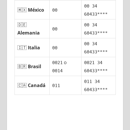
00 34
🇲🇽
México
00
60433****
🇩🇪
00 34
00
Alemania
60433****
00 34
🇮🇹
Italia
00
60433****
ο
0021
0021 34
🇧🇷
Brasil
0014
60433****
011 34
🇨🇦
Canadá
011
60433****