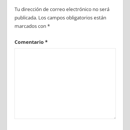
604330081
»
604330082
»
604330083
»
Tu dirección de correo electrónico no será
604330084
»
604330085
»
604330086
»
publicada.
Los campos obligatorios están
604330087
»
604330088
»
604330089
»
marcados con
*
604330090
»
604330091
»
604330092
»
604330093
»
604330094
»
604330095
»
Comentario
*
604330096
»
604330097
»
604330098
»
604330099
»
604330100
»
604330101
»
604330102
»
604330103
»
604330104
»
604330105
»
604330106
»
604330107
»
604330108
»
604330109
»
604330110
»
604330111
»
604330112
»
604330113
»
604330114
»
604330115
»
604330116
»
604330117
»
604330118
»
604330119
»
604330120
»
604330121
»
604330122
»
604330123
»
604330124
»
604330125
»
604330126
»
604330127
»
604330128
»