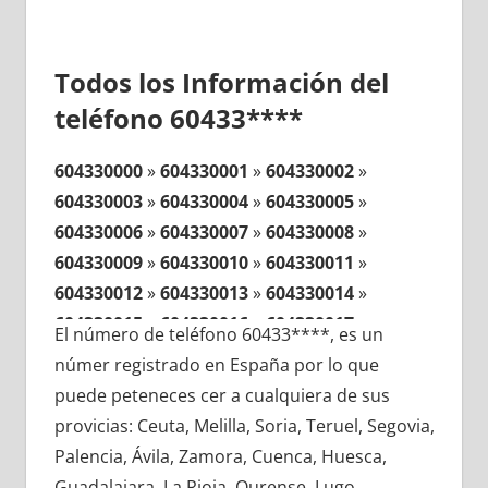
Todos los Información del
teléfono 60433****
604330000
»
604330001
»
604330002
»
604330003
»
604330004
»
604330005
»
604330006
»
604330007
»
604330008
»
604330009
»
604330010
»
604330011
»
604330012
»
604330013
»
604330014
»
604330015
»
604330016
»
604330017
»
El número de teléfono 60433****, es un
604330018
»
604330019
»
604330020
»
númer registrado en España por lo que
604330021
»
604330022
»
604330023
»
puede peteneces cer a cualquiera de sus
604330024
»
604330025
»
604330026
»
provicias: Ceuta, Melilla, Soria, Teruel, Segovia,
604330027
»
604330028
»
604330029
»
Palencia, Ávila, Zamora, Cuenca, Huesca,
604330030
»
604330031
»
604330032
»
Guadalajara, La Rioja, Ourense, Lugo,