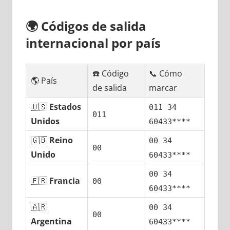
🌍
Códigos dе salida
internacional pοr país
☎️ Código
📞 Cómo
🌎 País
dе salida
marcar
🇺🇸
Estados
011 34
011
Unidos
60433****
🇬🇧
Reino
00 34
00
Unido
60433****
00 34
🇫🇷
Francia
00
60433****
🇦🇷
00 34
00
Argentina
60433****