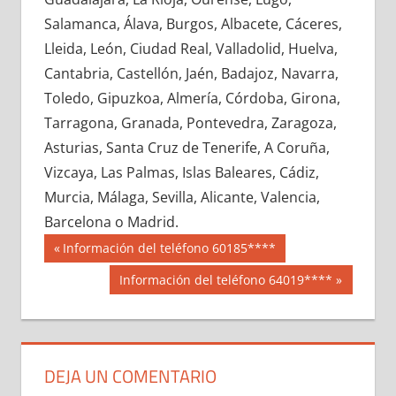
604330033
»
604330034
»
604330035
»
Salamanca, Álava, Burgos, Albacete, Cáceres,
604330036
»
604330037
»
604330038
»
Lleida, León, Ciudad Real, Valladolid, Huelva,
604330039
»
604330040
»
604330041
»
Cantabria, Castellón, Jaén, Badajoz, Navarra,
604330042
»
604330043
»
604330044
»
Toledo, Gipuzkoa, Almería, Córdoba, Girona,
604330045
»
604330046
»
604330047
»
Tarragona, Granada, Pontevedra, Zaragoza,
604330048
»
604330049
»
604330050
»
Asturias, Santa Cruz de Tenerife, A Coruña,
604330051
»
604330052
»
604330053
»
Vizcaya, Las Palmas, Islas Baleares, Cádiz,
604330054
»
604330055
»
604330056
»
Murcia, Málaga, Sevilla, Alicante, Valencia,
604330057
»
604330058
»
604330059
»
Barcelona o Madrid.
604330060
»
604330061
»
604330062
»
Navegación
60433
Entrada
Información del teléfono 60185****
604330063
»
604330064
»
604330065
»
anterior:
de
Siguiente
Información del teléfono 64019****
604330066
»
604330067
»
604330068
»
entrada:
entradas
604330069
»
604330070
»
604330071
»
604330072
»
604330073
»
604330074
»
604330075
»
604330076
»
604330077
»
DEJA UN COMENTARIO
604330078
»
604330079
»
604330080
»