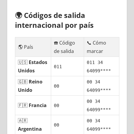
🌍
Códigos dе salida
internacional pοr país
☎️ Código
📞 Cómo
🌎 País
dе salida
marcar
🇺🇸
Estados
011 34
011
Unidos
64099****
🇬🇧
Reino
00 34
00
Unido
64099****
00 34
🇫🇷
Francia
00
64099****
🇦🇷
00 34
00
Argentina
64099****