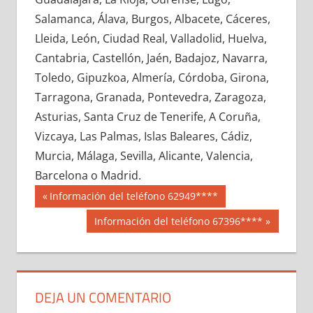
640990033
»
640990034
»
640990035
»
Salamanca, Álava, Burgos, Albacete, Cáceres,
640990036
»
640990037
»
640990038
»
Lleida, León, Ciudad Real, Valladolid, Huelva,
640990039
»
640990040
»
640990041
»
Cantabria, Castellón, Jaén, Badajoz, Navarra,
640990042
»
640990043
»
640990044
»
Toledo, Gipuzkoa, Almería, Córdoba, Girona,
640990045
»
640990046
»
640990047
»
Tarragona, Granada, Pontevedra, Zaragoza,
640990048
»
640990049
»
640990050
»
Asturias, Santa Cruz de Tenerife, A Coruña,
640990051
»
640990052
»
640990053
»
Vizcaya, Las Palmas, Islas Baleares, Cádiz,
640990054
»
640990055
»
640990056
»
Murcia, Málaga, Sevilla, Alicante, Valencia,
640990057
»
640990058
»
640990059
»
Barcelona o Madrid.
640990060
»
640990061
»
640990062
»
Navegación
64099
Entrada
Información del teléfono 62949****
640990063
»
640990064
»
640990065
»
anterior:
de
Siguiente
Información del teléfono 67396****
640990066
»
640990067
»
640990068
»
entrada:
entradas
640990069
»
640990070
»
640990071
»
640990072
»
640990073
»
640990074
»
640990075
»
640990076
»
640990077
»
DEJA UN COMENTARIO
640990078
»
640990079
»
640990080
»