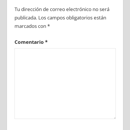
640990081
»
640990082
»
640990083
»
Tu dirección de correo electrónico no será
640990084
»
640990085
»
640990086
»
publicada.
Los campos obligatorios están
640990087
»
640990088
»
640990089
»
marcados con
*
640990090
»
640990091
»
640990092
»
640990093
»
640990094
»
640990095
»
Comentario
*
640990096
»
640990097
»
640990098
»
640990099
»
640990100
»
640990101
»
640990102
»
640990103
»
640990104
»
640990105
»
640990106
»
640990107
»
640990108
»
640990109
»
640990110
»
640990111
»
640990112
»
640990113
»
640990114
»
640990115
»
640990116
»
640990117
»
640990118
»
640990119
»
640990120
»
640990121
»
640990122
»
640990123
»
640990124
»
640990125
»
640990126
»
640990127
»
640990128
»