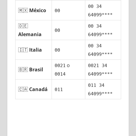
00 34
🇲🇽
México
00
64099****
🇩🇪
00 34
00
Alemania
64099****
00 34
🇮🇹
Italia
00
64099****
ο
0021
0021 34
🇧🇷
Brasil
0014
64099****
011 34
🇨🇦
Canadá
011
64099****