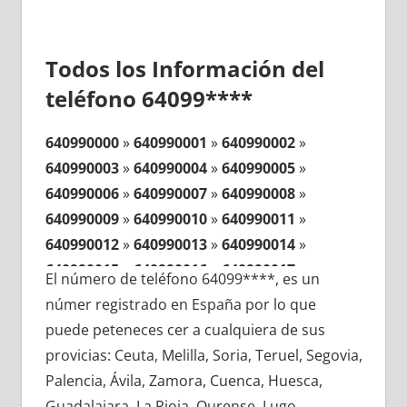
Todos los Información del
teléfono 64099****
640990000
»
640990001
»
640990002
»
640990003
»
640990004
»
640990005
»
640990006
»
640990007
»
640990008
»
640990009
»
640990010
»
640990011
»
640990012
»
640990013
»
640990014
»
640990015
»
640990016
»
640990017
»
El número de teléfono 64099****, es un
640990018
»
640990019
»
640990020
»
númer registrado en España por lo que
640990021
»
640990022
»
640990023
»
puede peteneces cer a cualquiera de sus
640990024
»
640990025
»
640990026
»
provicias: Ceuta, Melilla, Soria, Teruel, Segovia,
640990027
»
640990028
»
640990029
»
Palencia, Ávila, Zamora, Cuenca, Huesca,
640990030
»
640990031
»
640990032
»
Guadalajara, La Rioja, Ourense, Lugo,