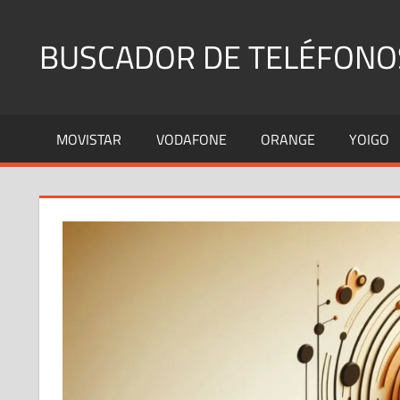
Saltar
al
BUSCADOR DE TELÉFONO
contenido
Identifica
Números
MOVISTAR
VODAFONE
ORANGE
YOIGO
Fijos
y
Móviles