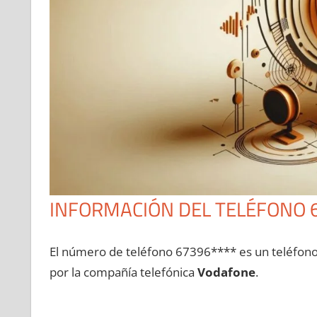
INFORMACIÓN DEL TELÉFONO 
El número dе teléfono 67396**** es un teléfon
pοr la compañía telefónica
Vodafone
.