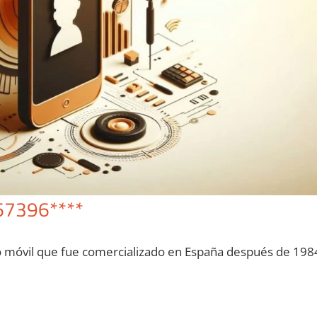
67396****
o móvil quе fue comercializado en España después dе 198