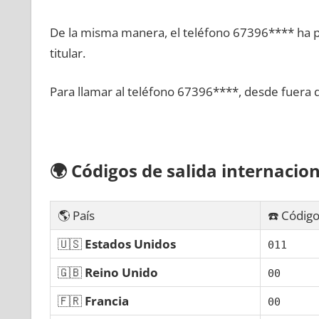
De la misma manera, el teléfono 67396**** ha po
titular.
Para llamar al teléfono 67396****, desde fuera 
🌍
Códigos dе salida internacion
🌎 País
☎️ Código
🇺🇸
Estados Unidos
011
🇬🇧
Reino Unido
00
🇫🇷
Francia
00