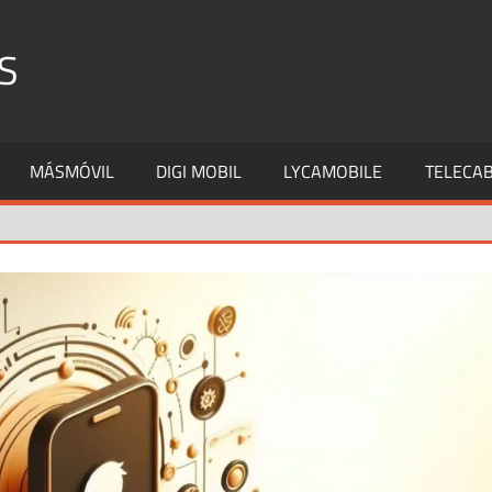
S
MÁSMÓVIL
DIGI MOBIL
LYCAMOBILE
TELECAB