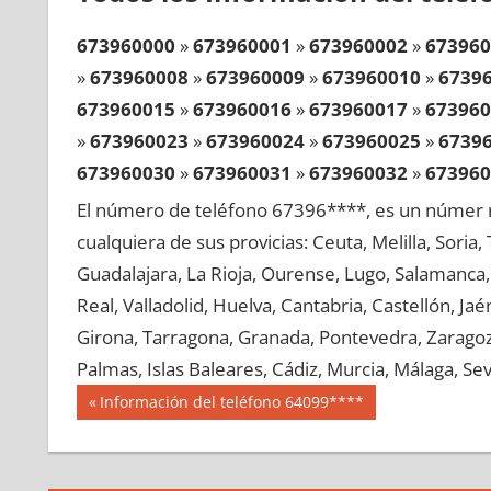
673960000
»
673960001
»
673960002
»
673960
»
673960008
»
673960009
»
673960010
»
6739
673960015
»
673960016
»
673960017
»
673960
»
673960023
»
673960024
»
673960025
»
6739
673960030
»
673960031
»
673960032
»
673960
»
673960038
»
673960039
»
673960040
»
6739
El número de teléfono 67396****, es un númer r
673960045
»
673960046
»
673960047
»
673960
cualquiera de sus provicias: Ceuta, Melilla, Soria
»
673960053
»
673960054
»
673960055
»
6739
Guadalajara, La Rioja, Ourense, Lugo, Salamanca, 
673960060
»
673960061
»
673960062
»
673960
Real, Valladolid, Huelva, Cantabria, Castellón, J
»
673960068
»
673960069
»
673960070
»
6739
Girona, Tarragona, Granada, Pontevedra, Zaragoza
673960075
»
673960076
»
673960077
»
673960
Palmas, Islas Baleares, Cádiz, Murcia, Málaga, Sevi
»
673960083
»
673960084
»
673960085
»
6739
Navegación
67396
Entrada
Información del teléfono 64099****
673960090
»
673960091
»
673960092
»
673960
anterior:
de
»
673960098
»
673960099
»
673960100
»
6739
entradas
673960105
»
673960106
»
673960107
»
673960