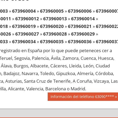
003
»
673960004
»
673960005
»
673960006
»
67396000
60011
»
673960012
»
673960013
»
673960014
»
018
»
673960019
»
673960020
»
673960021
»
67396002
60026
»
673960027
»
673960028
»
673960029
»
033
»
673960034
»
673960035
»
673960036
»
67396003
60041
»
673960042
»
673960043
»
673960044
»
egistrado en España por lo que puede peteneces cer a
048
»
673960049
»
673960050
»
673960051
»
67396005
, Teruel, Segovia, Palencia, Ávila, Zamora, Cuenca, Huesca,
60056
»
673960057
»
673960058
»
673960059
»
Álava, Burgos, Albacete, Cáceres, Lleida, León, Ciudad
063
»
673960064
»
673960065
»
673960066
»
67396006
aén, Badajoz, Navarra, Toledo, Gipuzkoa, Almería, Córdoba,
60071
»
673960072
»
673960073
»
673960074
»
, Asturias, Santa Cruz de Tenerife, A Coruña, Vizcaya, Las
078
»
673960079
»
673960080
»
673960081
»
67396008
lla, Alicante, Valencia, Barcelona o Madrid.
60086
»
673960087
»
673960088
»
673960089
»
Siguiente
Información del teléfono 63090****
093
»
673960094
»
673960095
»
673960096
»
67396009
entrada:
60101
»
673960102
»
673960103
»
673960104
»
108
»
673960109
»
673960110
»
673960111
»
67396011