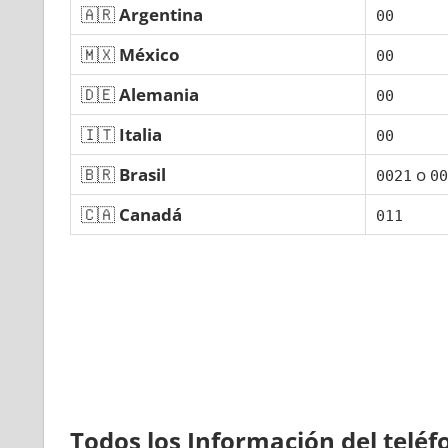
🇦🇷
Argentina
00
🇲🇽
México
00
🇩🇪
Alemania
00
🇮🇹
Italia
00
🇧🇷
Brasil
ο
0021
00
🇨🇦
Canadá
011
Todos los Información del telé