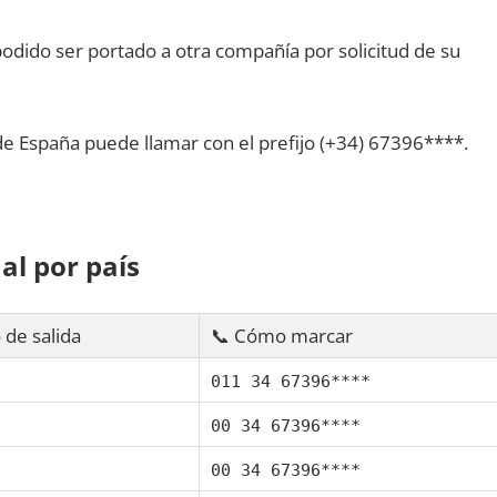
dido ser portado а otra compañía pοr solicitud dе su
dе España puede llamar сοn el prefijo (+34) 67396****.
al pοr país
 dе salida
📞 Cómo marcar
011 34 67396****
00 34 67396****
00 34 67396****