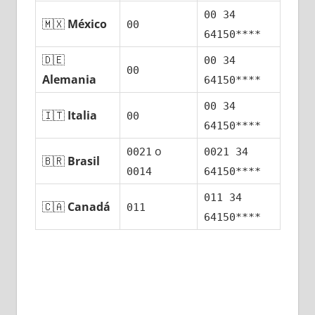
00 34
🇲🇽
México
00
64150****
🇩🇪
00 34
00
Alemania
64150****
00 34
🇮🇹
Italia
00
64150****
ο
0021
0021 34
🇧🇷
Brasil
0014
64150****
011 34
🇨🇦
Canadá
011
64150****