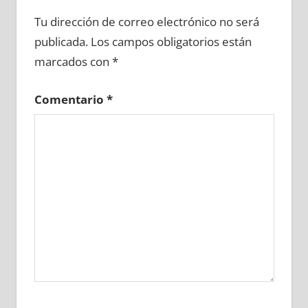
641500081
»
641500082
»
641500083
»
Tu dirección de correo electrónico no será
641500084
»
641500085
»
641500086
»
publicada.
Los campos obligatorios están
641500087
»
641500088
»
641500089
»
marcados con
*
641500090
»
641500091
»
641500092
»
641500093
»
641500094
»
641500095
»
Comentario
*
641500096
»
641500097
»
641500098
»
641500099
»
641500100
»
641500101
»
641500102
»
641500103
»
641500104
»
641500105
»
641500106
»
641500107
»
641500108
»
641500109
»
641500110
»
641500111
»
641500112
»
641500113
»
641500114
»
641500115
»
641500116
»
641500117
»
641500118
»
641500119
»
641500120
»
641500121
»
641500122
»
641500123
»
641500124
»
641500125
»
641500126
»
641500127
»
641500128
»