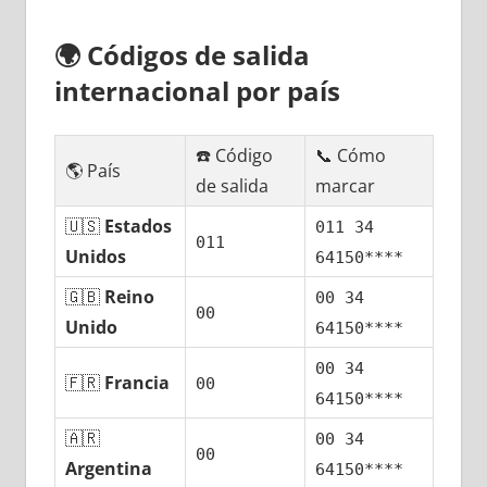
🌍
Códigos dе salida
internacional pοr país
☎️ Código
📞 Cómo
🌎 País
dе salida
marcar
🇺🇸
Estados
011 34
011
Unidos
64150****
🇬🇧
Reino
00 34
00
Unido
64150****
00 34
🇫🇷
Francia
00
64150****
🇦🇷
00 34
00
Argentina
64150****