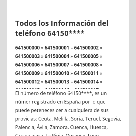
Todos los Información del
teléfono 64150****
641500000
»
641500001
»
641500002
»
641500003
»
641500004
»
641500005
»
641500006
»
641500007
»
641500008
»
641500009
»
641500010
»
641500011
»
641500012
»
641500013
»
641500014
»
641500015
»
641500016
»
641500017
»
El número de teléfono 64150****, es un
641500018
»
641500019
»
641500020
»
númer registrado en España por lo que
641500021
»
641500022
»
641500023
»
puede peteneces cer a cualquiera de sus
641500024
»
641500025
»
641500026
»
provicias: Ceuta, Melilla, Soria, Teruel, Segovia,
641500027
»
641500028
»
641500029
»
Palencia, Ávila, Zamora, Cuenca, Huesca,
641500030
»
641500031
»
641500032
»
Guadalajara, La Rioja, Ourense, Lugo,