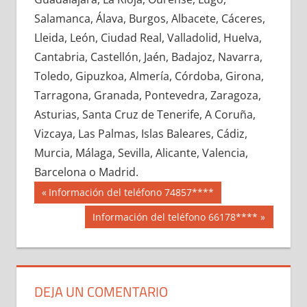
641500033
»
641500034
»
641500035
»
Salamanca, Álava, Burgos, Albacete, Cáceres,
641500036
»
641500037
»
641500038
»
Lleida, León, Ciudad Real, Valladolid, Huelva,
641500039
»
641500040
»
641500041
»
Cantabria, Castellón, Jaén, Badajoz, Navarra,
641500042
»
641500043
»
641500044
»
Toledo, Gipuzkoa, Almería, Córdoba, Girona,
641500045
»
641500046
»
641500047
»
Tarragona, Granada, Pontevedra, Zaragoza,
641500048
»
641500049
»
641500050
»
Asturias, Santa Cruz de Tenerife, A Coruña,
641500051
»
641500052
»
641500053
»
Vizcaya, Las Palmas, Islas Baleares, Cádiz,
641500054
»
641500055
»
641500056
»
Murcia, Málaga, Sevilla, Alicante, Valencia,
641500057
»
641500058
»
641500059
»
Barcelona o Madrid.
641500060
»
641500061
»
641500062
»
Navegación
64150
Entrada
Información del teléfono 74857****
641500063
»
641500064
»
641500065
»
anterior:
de
Siguiente
Información del teléfono 66178****
641500066
»
641500067
»
641500068
»
entrada:
entradas
641500069
»
641500070
»
641500071
»
641500072
»
641500073
»
641500074
»
641500075
»
641500076
»
641500077
»
DEJA UN COMENTARIO
641500078
»
641500079
»
641500080
»