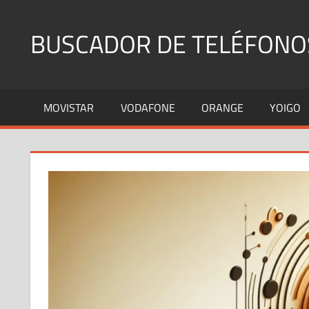
Saltar
al
BUSCADOR DE TELÉFONO
contenido
Identifica
Números
MOVISTAR
VODAFONE
ORANGE
YOIGO
Fijos
y
Móviles