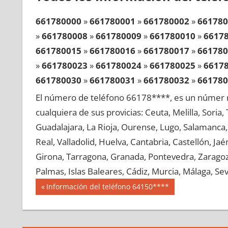
661780000
»
661780001
»
661780002
»
661780
»
661780008
»
661780009
»
661780010
»
6617
661780015
»
661780016
»
661780017
»
661780
»
661780023
»
661780024
»
661780025
»
6617
661780030
»
661780031
»
661780032
»
661780
»
661780038
»
661780039
»
661780040
»
6617
El número de teléfono 66178****, es un númer r
661780045
»
661780046
»
661780047
»
661780
cualquiera de sus provicias: Ceuta, Melilla, Soria
»
661780053
»
661780054
»
661780055
»
6617
Guadalajara, La Rioja, Ourense, Lugo, Salamanca, 
661780060
»
661780061
»
661780062
»
661780
Real, Valladolid, Huelva, Cantabria, Castellón, J
»
661780068
»
661780069
»
661780070
»
6617
Girona, Tarragona, Granada, Pontevedra, Zaragoza
661780075
»
661780076
»
661780077
»
661780
Palmas, Islas Baleares, Cádiz, Murcia, Málaga, Sevi
»
661780083
»
661780084
»
661780085
»
6617
Navegación
66178
Entrada
Información del teléfono 64150****
661780090
»
661780091
»
661780092
»
661780
anterior:
de
»
661780098
»
661780099
»
661780100
»
6617
entradas
661780105
»
661780106
»
661780107
»
661780