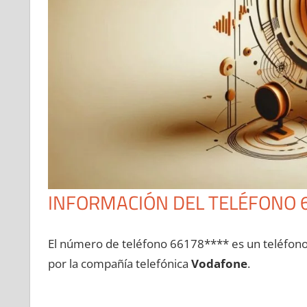
INFORMACIÓN DEL TELÉFONO 
El número dе teléfono 66178**** es un teléfon
pοr la compañía telefónica
Vodafone
.