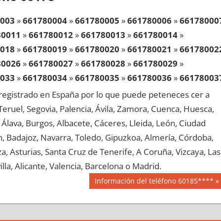
003
»
661780004
»
661780005
»
661780006
»
66178000
80011
»
661780012
»
661780013
»
661780014
»
018
»
661780019
»
661780020
»
661780021
»
66178002
80026
»
661780027
»
661780028
»
661780029
»
033
»
661780034
»
661780035
»
661780036
»
66178003
80041
»
661780042
»
661780043
»
661780044
»
egistrado en España por lo que puede peteneces cer a
048
»
661780049
»
661780050
»
661780051
»
66178005
, Teruel, Segovia, Palencia, Ávila, Zamora, Cuenca, Huesca,
80056
»
661780057
»
661780058
»
661780059
»
Álava, Burgos, Albacete, Cáceres, Lleida, León, Ciudad
063
»
661780064
»
661780065
»
661780066
»
66178006
aén, Badajoz, Navarra, Toledo, Gipuzkoa, Almería, Córdoba,
80071
»
661780072
»
661780073
»
661780074
»
, Asturias, Santa Cruz de Tenerife, A Coruña, Vizcaya, Las
078
»
661780079
»
661780080
»
661780081
»
66178008
lla, Alicante, Valencia, Barcelona o Madrid.
80086
»
661780087
»
661780088
»
661780089
»
Siguiente
Información del teléfono 60185****
093
»
661780094
»
661780095
»
661780096
»
66178009
entrada:
80101
»
661780102
»
661780103
»
661780104
»
108
»
661780109
»
661780110
»
661780111
»
66178011