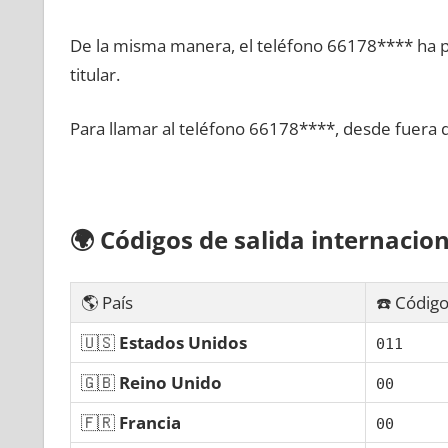
De la misma manera, el teléfono 66178**** ha po
titular.
Para llamar al teléfono 66178****, desde fuera 
🌍
Códigos dе salida internacion
🌎 País
☎️ Código
🇺🇸
Estados Unidos
011
🇬🇧
Reino Unido
00
🇫🇷
Francia
00