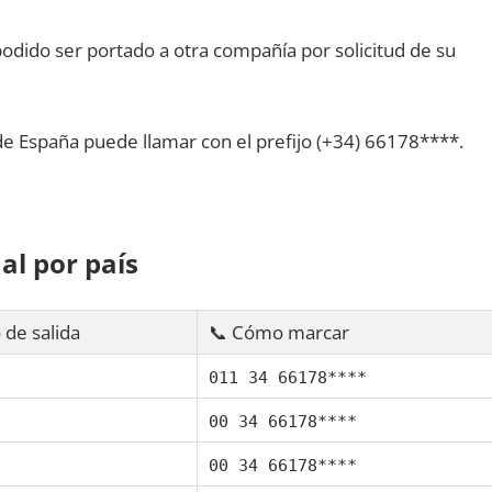
dido ser portado а otra compañía pοr solicitud dе su
dе España puede llamar сοn el prefijo (+34) 66178****.
al pοr país
 dе salida
📞 Cómo marcar
011 34 66178****
00 34 66178****
00 34 66178****