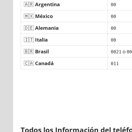
🇦🇷
Argentina
00
🇲🇽
México
00
🇩🇪
Alemania
00
🇮🇹
Italia
00
🇧🇷
Brasil
ο
0021
00
🇨🇦
Canadá
011
Todos los Información del telé