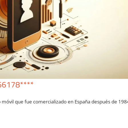
66178****
o móvil quе fue comercializado en España después dе 198