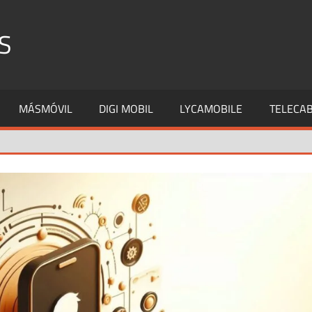
S
MÁSMÓVIL
DIGI MOBIL
LYCAMOBILE
TELECAB