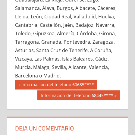
642180033
»
642180034
»
642180035
»
Salamanca, Álava, Burgos, Albacete, Cáceres,
642180036
»
642180037
»
642180038
»
Lleida, León, Ciudad Real, Valladolid, Huelva,
642180039
»
642180040
»
642180041
»
Cantabria, Castellón, Jaén, Badajoz, Navarra,
642180042
»
642180043
»
642180044
»
Toledo, Gipuzkoa, Almería, Córdoba, Girona,
642180045
»
642180046
»
642180047
»
Tarragona, Granada, Pontevedra, Zaragoza,
642180048
»
642180049
»
642180050
»
Asturias, Santa Cruz de Tenerife, A Coruña,
642180051
»
642180052
»
642180053
»
Vizcaya, Las Palmas, Islas Baleares, Cádiz,
642180054
»
642180055
»
642180056
»
Murcia, Málaga, Sevilla, Alicante, Valencia,
642180057
»
642180058
»
642180059
»
Barcelona o Madrid.
642180060
»
642180061
»
642180062
»
Navegación
64218
Entrada
Información del teléfono 60685****
642180063
»
642180064
»
642180065
»
anterior:
de
Siguiente
Información del teléfono 68445****
642180066
»
642180067
»
642180068
»
entrada:
entradas
642180069
»
642180070
»
642180071
»
642180072
»
642180073
»
642180074
»
642180075
»
642180076
»
642180077
»
DEJA UN COMENTARIO
642180078
»
642180079
»
642180080
»