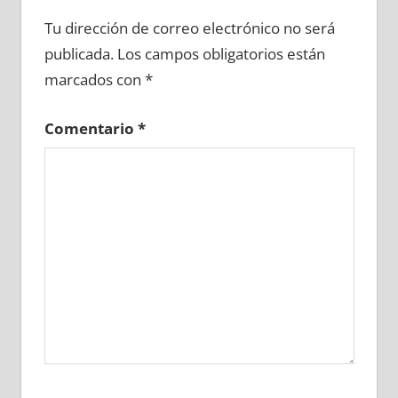
642180081
»
642180082
»
642180083
»
Tu dirección de correo electrónico no será
642180084
»
642180085
»
642180086
»
publicada.
Los campos obligatorios están
642180087
»
642180088
»
642180089
»
marcados con
*
642180090
»
642180091
»
642180092
»
642180093
»
642180094
»
642180095
»
Comentario
*
642180096
»
642180097
»
642180098
»
642180099
»
642180100
»
642180101
»
642180102
»
642180103
»
642180104
»
642180105
»
642180106
»
642180107
»
642180108
»
642180109
»
642180110
»
642180111
»
642180112
»
642180113
»
642180114
»
642180115
»
642180116
»
642180117
»
642180118
»
642180119
»
642180120
»
642180121
»
642180122
»
642180123
»
642180124
»
642180125
»
642180126
»
642180127
»
642180128
»