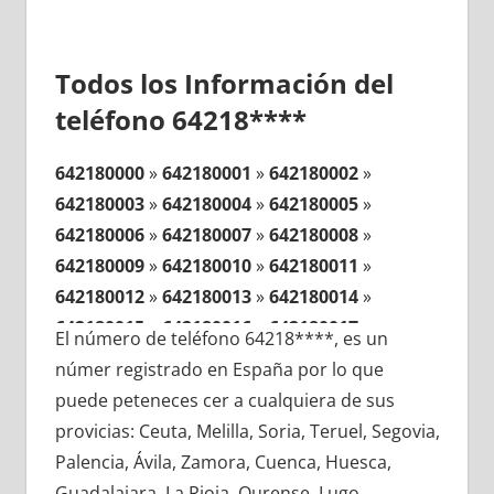
Todos los Información del
teléfono 64218****
642180000
»
642180001
»
642180002
»
642180003
»
642180004
»
642180005
»
642180006
»
642180007
»
642180008
»
642180009
»
642180010
»
642180011
»
642180012
»
642180013
»
642180014
»
642180015
»
642180016
»
642180017
»
El número de teléfono 64218****, es un
642180018
»
642180019
»
642180020
»
númer registrado en España por lo que
642180021
»
642180022
»
642180023
»
puede peteneces cer a cualquiera de sus
642180024
»
642180025
»
642180026
»
provicias: Ceuta, Melilla, Soria, Teruel, Segovia,
642180027
»
642180028
»
642180029
»
Palencia, Ávila, Zamora, Cuenca, Huesca,
642180030
»
642180031
»
642180032
»
Guadalajara, La Rioja, Ourense, Lugo,