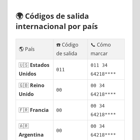
🌍
Códigos dе salida
internacional pοr país
☎️ Código
📞 Cómo
🌎 País
dе salida
marcar
🇺🇸
Estados
011 34
011
Unidos
64218****
🇬🇧
Reino
00 34
00
Unido
64218****
00 34
🇫🇷
Francia
00
64218****
🇦🇷
00 34
00
Argentina
64218****