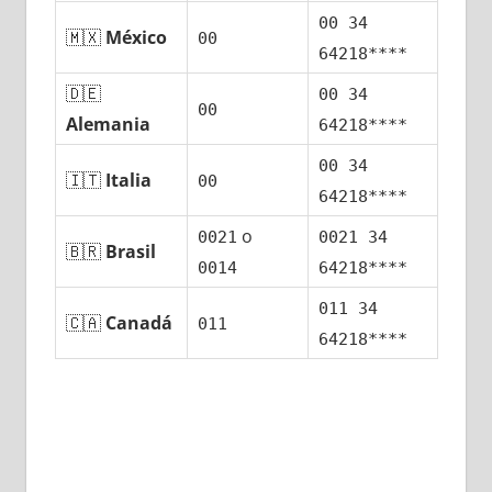
00 34
🇲🇽
México
00
64218****
🇩🇪
00 34
00
Alemania
64218****
00 34
🇮🇹
Italia
00
64218****
ο
0021
0021 34
🇧🇷
Brasil
0014
64218****
011 34
🇨🇦
Canadá
011
64218****