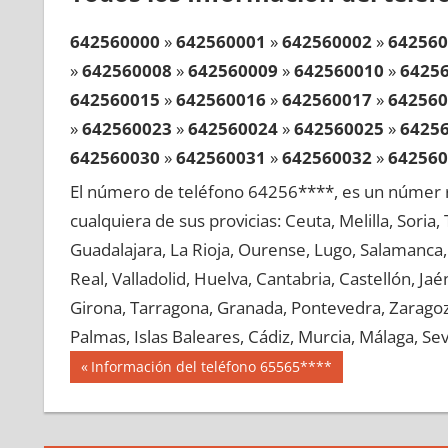
642560000
»
642560001
»
642560002
»
642560
»
642560008
»
642560009
»
642560010
»
6425
642560015
»
642560016
»
642560017
»
642560
»
642560023
»
642560024
»
642560025
»
6425
642560030
»
642560031
»
642560032
»
642560
»
642560038
»
642560039
»
642560040
»
6425
El número de teléfono 64256****, es un númer r
642560045
»
642560046
»
642560047
»
642560
cualquiera de sus provicias: Ceuta, Melilla, Soria
»
642560053
»
642560054
»
642560055
»
6425
Guadalajara, La Rioja, Ourense, Lugo, Salamanca, 
642560060
»
642560061
»
642560062
»
642560
Real, Valladolid, Huelva, Cantabria, Castellón, J
»
642560068
»
642560069
»
642560070
»
6425
Girona, Tarragona, Granada, Pontevedra, Zaragoza
642560075
»
642560076
»
642560077
»
642560
Palmas, Islas Baleares, Cádiz, Murcia, Málaga, Sevi
»
642560083
»
642560084
»
642560085
»
6425
Navegación
64256
Entrada
Información del teléfono 65565****
642560090
»
642560091
»
642560092
»
642560
anterior:
de
»
642560098
»
642560099
»
642560100
»
6425
entradas
642560105
»
642560106
»
642560107
»
642560