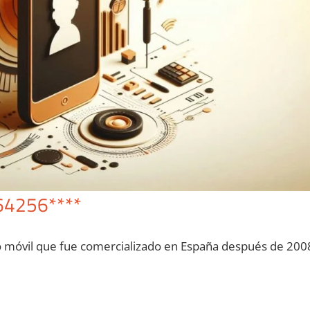
64256****
o móvil quе fue comercializado en España después dе 200