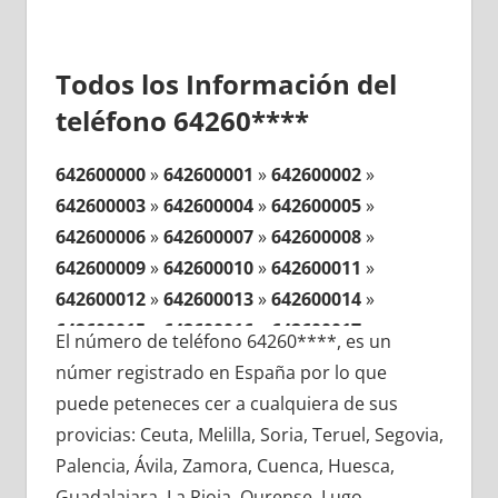
Todos los Información del
teléfono 64260****
642600000
»
642600001
»
642600002
»
642600003
»
642600004
»
642600005
»
642600006
»
642600007
»
642600008
»
642600009
»
642600010
»
642600011
»
642600012
»
642600013
»
642600014
»
642600015
»
642600016
»
642600017
»
El número de teléfono 64260****, es un
642600018
»
642600019
»
642600020
»
númer registrado en España por lo que
642600021
»
642600022
»
642600023
»
puede peteneces cer a cualquiera de sus
642600024
»
642600025
»
642600026
»
provicias: Ceuta, Melilla, Soria, Teruel, Segovia,
642600027
»
642600028
»
642600029
»
Palencia, Ávila, Zamora, Cuenca, Huesca,
642600030
»
642600031
»
642600032
»
Guadalajara, La Rioja, Ourense, Lugo,