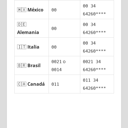
00 34
🇲🇽
México
00
64260****
🇩🇪
00 34
00
Alemania
64260****
00 34
🇮🇹
Italia
00
64260****
ο
0021
0021 34
🇧🇷
Brasil
0014
64260****
011 34
🇨🇦
Canadá
011
64260****