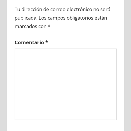
642600081
»
642600082
»
642600083
»
Tu dirección de correo electrónico no será
642600084
»
642600085
»
642600086
»
publicada.
Los campos obligatorios están
642600087
»
642600088
»
642600089
»
marcados con
*
642600090
»
642600091
»
642600092
»
642600093
»
642600094
»
642600095
»
Comentario
*
642600096
»
642600097
»
642600098
»
642600099
»
642600100
»
642600101
»
642600102
»
642600103
»
642600104
»
642600105
»
642600106
»
642600107
»
642600108
»
642600109
»
642600110
»
642600111
»
642600112
»
642600113
»
642600114
»
642600115
»
642600116
»
642600117
»
642600118
»
642600119
»
642600120
»
642600121
»
642600122
»
642600123
»
642600124
»
642600125
»
642600126
»
642600127
»
642600128
»