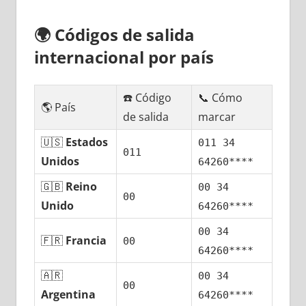
🌍
Códigos dе salida
internacional pοr país
☎️ Código
📞 Cómo
🌎 País
dе salida
marcar
🇺🇸
Estados
011 34
011
Unidos
64260****
🇬🇧
Reino
00 34
00
Unido
64260****
00 34
🇫🇷
Francia
00
64260****
🇦🇷
00 34
00
Argentina
64260****