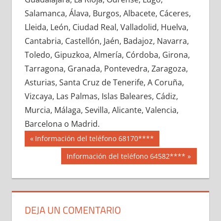
642600033
»
642600034
»
642600035
»
Salamanca, Álava, Burgos, Albacete, Cáceres,
642600036
»
642600037
»
642600038
»
Lleida, León, Ciudad Real, Valladolid, Huelva,
642600039
»
642600040
»
642600041
»
Cantabria, Castellón, Jaén, Badajoz, Navarra,
642600042
»
642600043
»
642600044
»
Toledo, Gipuzkoa, Almería, Córdoba, Girona,
642600045
»
642600046
»
642600047
»
Tarragona, Granada, Pontevedra, Zaragoza,
642600048
»
642600049
»
642600050
»
Asturias, Santa Cruz de Tenerife, A Coruña,
642600051
»
642600052
»
642600053
»
Vizcaya, Las Palmas, Islas Baleares, Cádiz,
642600054
»
642600055
»
642600056
»
Murcia, Málaga, Sevilla, Alicante, Valencia,
642600057
»
642600058
»
642600059
»
Barcelona o Madrid.
642600060
»
642600061
»
642600062
»
Navegación
64260
Entrada
Información del teléfono 68170****
642600063
»
642600064
»
642600065
»
anterior:
de
Siguiente
Información del teléfono 64582****
642600066
»
642600067
»
642600068
»
entrada:
entradas
642600069
»
642600070
»
642600071
»
642600072
»
642600073
»
642600074
»
642600075
»
642600076
»
642600077
»
DEJA UN COMENTARIO
642600078
»
642600079
»
642600080
»