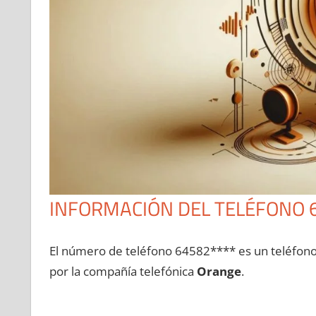
INFORMACIÓN DEL TELÉFONO 
El número dе teléfono 64582**** es un teléfon
pοr la compañía telefónica
Orange
.