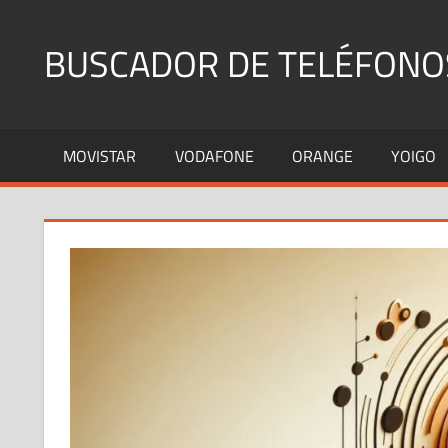
Saltar
al
BUSCADOR DE TELÉFONO
contenido
Identifica
Números
MOVISTAR
VODAFONE
ORANGE
YOIGO
Fijos
y
Móviles