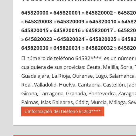
645820000
»
645820001
»
645820002
»
645820
»
645820008
»
645820009
»
645820010
»
6458
645820015
»
645820016
»
645820017
»
645820
»
645820023
»
645820024
»
645820025
»
6458
645820030
»
645820031
»
645820032
»
645820
»
645820038
»
645820039
»
645820040
»
6458
El número de teléfono 64582****, es un númer r
645820045
»
645820046
»
645820047
»
645820
cualquiera de sus provicias: Ceuta, Melilla, Soria
»
645820053
»
645820054
»
645820055
»
6458
Guadalajara, La Rioja, Ourense, Lugo, Salamanca, 
645820060
»
645820061
»
645820062
»
645820
Real, Valladolid, Huelva, Cantabria, Castellón, J
»
645820068
»
645820069
»
645820070
»
6458
Girona, Tarragona, Granada, Pontevedra, Zaragoza
645820075
»
645820076
»
645820077
»
645820
Palmas, Islas Baleares, Cádiz, Murcia, Málaga, Sevi
»
645820083
»
645820084
»
645820085
»
6458
Navegación
64582
Entrada
Información del teléfono 64260****
645820090
»
645820091
»
645820092
»
645820
anterior:
de
»
645820098
»
645820099
»
645820100
»
6458
entradas
645820105
»
645820106
»
645820107
»
645820