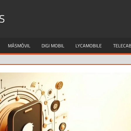
S
MÁSMÓVIL
DIGI MOBIL
LYCAMOBILE
TELECAB