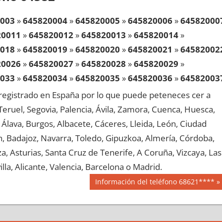
003
»
645820004
»
645820005
»
645820006
»
64582000
20011
»
645820012
»
645820013
»
645820014
»
018
»
645820019
»
645820020
»
645820021
»
64582002
20026
»
645820027
»
645820028
»
645820029
»
033
»
645820034
»
645820035
»
645820036
»
64582003
20041
»
645820042
»
645820043
»
645820044
»
egistrado en España por lo que puede peteneces cer a
048
»
645820049
»
645820050
»
645820051
»
64582005
, Teruel, Segovia, Palencia, Ávila, Zamora, Cuenca, Huesca,
20056
»
645820057
»
645820058
»
645820059
»
Álava, Burgos, Albacete, Cáceres, Lleida, León, Ciudad
063
»
645820064
»
645820065
»
645820066
»
64582006
aén, Badajoz, Navarra, Toledo, Gipuzkoa, Almería, Córdoba,
20071
»
645820072
»
645820073
»
645820074
»
, Asturias, Santa Cruz de Tenerife, A Coruña, Vizcaya, Las
078
»
645820079
»
645820080
»
645820081
»
64582008
lla, Alicante, Valencia, Barcelona o Madrid.
20086
»
645820087
»
645820088
»
645820089
»
Siguiente
Información del teléfono 68621****
093
»
645820094
»
645820095
»
645820096
»
64582009
entrada:
20101
»
645820102
»
645820103
»
645820104
»
108
»
645820109
»
645820110
»
645820111
»
64582011