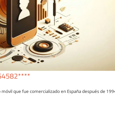
64582****
o móvil quе fue comercializado en España después dе 199