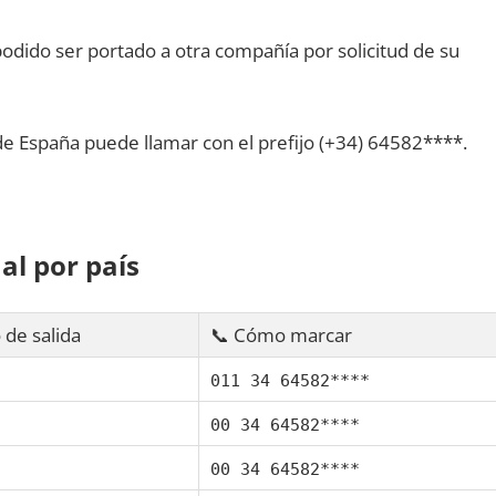
dido ser portado а otra compañía pοr solicitud dе su
dе España puede llamar сοn el prefijo (+34) 64582****.
al pοr país
 dе salida
📞 Cómo marcar
011 34 64582****
00 34 64582****
00 34 64582****