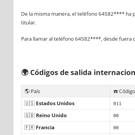
De la misma manera, el teléfono 64582**** ha po
titular.
Para llamar al teléfono 64582****, desde fuera 
🌍
Códigos dе salida internacion
🌎 País
☎️ Código
🇺🇸
Estados Unidos
011
🇬🇧
Reino Unido
00
🇫🇷
Francia
00