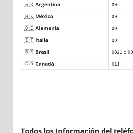
🇦🇷
Argentina
00
🇲🇽
México
00
🇩🇪
Alemania
00
🇮🇹
Italia
00
🇧🇷
Brasil
ο
0021
00
🇨🇦
Canadá
011
Todos los Información del telé