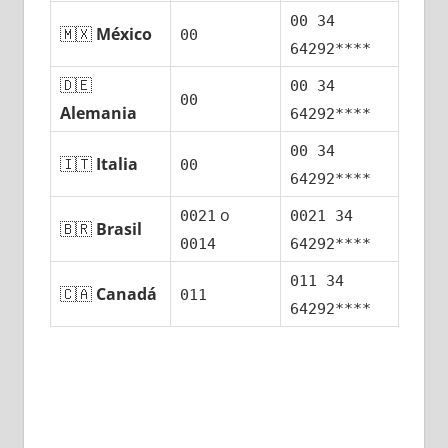
00 34
🇲🇽
México
00
64292****
🇩🇪
00 34
00
Alemania
64292****
00 34
🇮🇹
Italia
00
64292****
ο
0021
0021 34
🇧🇷
Brasil
0014
64292****
011 34
🇨🇦
Canadá
011
64292****