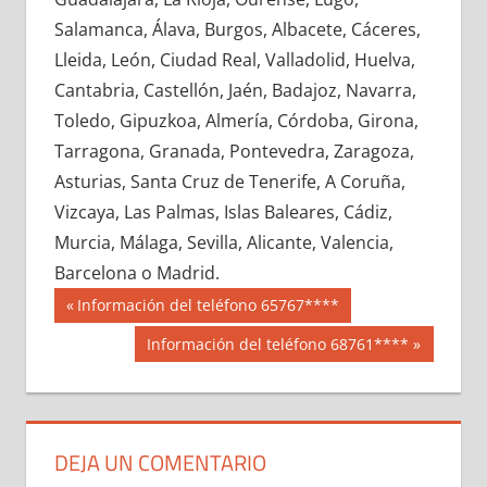
642920033
»
642920034
»
642920035
»
Salamanca, Álava, Burgos, Albacete, Cáceres,
642920036
»
642920037
»
642920038
»
Lleida, León, Ciudad Real, Valladolid, Huelva,
642920039
»
642920040
»
642920041
»
Cantabria, Castellón, Jaén, Badajoz, Navarra,
642920042
»
642920043
»
642920044
»
Toledo, Gipuzkoa, Almería, Córdoba, Girona,
642920045
»
642920046
»
642920047
»
Tarragona, Granada, Pontevedra, Zaragoza,
642920048
»
642920049
»
642920050
»
Asturias, Santa Cruz de Tenerife, A Coruña,
642920051
»
642920052
»
642920053
»
Vizcaya, Las Palmas, Islas Baleares, Cádiz,
642920054
»
642920055
»
642920056
»
Murcia, Málaga, Sevilla, Alicante, Valencia,
642920057
»
642920058
»
642920059
»
Barcelona o Madrid.
642920060
»
642920061
»
642920062
»
Navegación
64292
Entrada
Información del teléfono 65767****
642920063
»
642920064
»
642920065
»
anterior:
de
Siguiente
Información del teléfono 68761****
642920066
»
642920067
»
642920068
»
entrada:
entradas
642920069
»
642920070
»
642920071
»
642920072
»
642920073
»
642920074
»
642920075
»
642920076
»
642920077
»
DEJA UN COMENTARIO
642920078
»
642920079
»
642920080
»