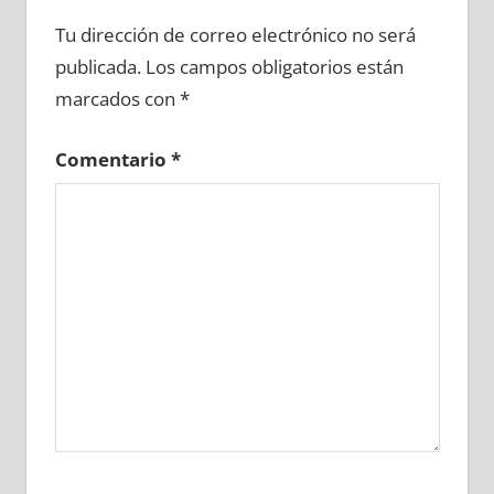
642920081
»
642920082
»
642920083
»
Tu dirección de correo electrónico no será
642920084
»
642920085
»
642920086
»
publicada.
Los campos obligatorios están
642920087
»
642920088
»
642920089
»
marcados con
*
642920090
»
642920091
»
642920092
»
642920093
»
642920094
»
642920095
»
Comentario
*
642920096
»
642920097
»
642920098
»
642920099
»
642920100
»
642920101
»
642920102
»
642920103
»
642920104
»
642920105
»
642920106
»
642920107
»
642920108
»
642920109
»
642920110
»
642920111
»
642920112
»
642920113
»
642920114
»
642920115
»
642920116
»
642920117
»
642920118
»
642920119
»
642920120
»
642920121
»
642920122
»
642920123
»
642920124
»
642920125
»
642920126
»
642920127
»
642920128
»