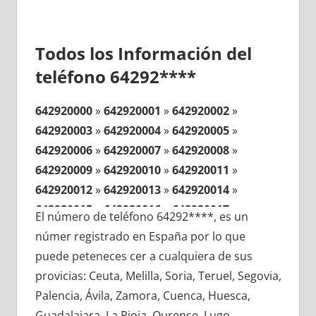
Todos los Información del
teléfono 64292****
642920000
»
642920001
»
642920002
»
642920003
»
642920004
»
642920005
»
642920006
»
642920007
»
642920008
»
642920009
»
642920010
»
642920011
»
642920012
»
642920013
»
642920014
»
642920015
»
642920016
»
642920017
»
El número de teléfono 64292****, es un
642920018
»
642920019
»
642920020
»
númer registrado en España por lo que
642920021
»
642920022
»
642920023
»
puede peteneces cer a cualquiera de sus
642920024
»
642920025
»
642920026
»
provicias: Ceuta, Melilla, Soria, Teruel, Segovia,
642920027
»
642920028
»
642920029
»
Palencia, Ávila, Zamora, Cuenca, Huesca,
642920030
»
642920031
»
642920032
»
Guadalajara, La Rioja, Ourense, Lugo,