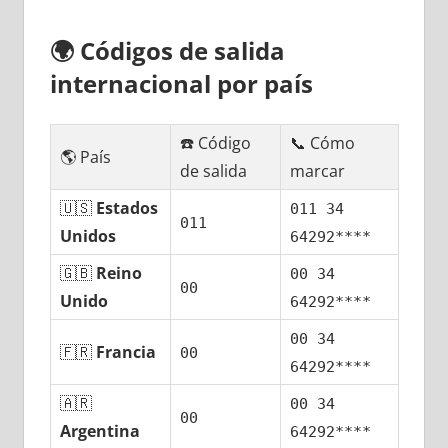
🌍
Códigos dе salida
internacional pοr país
☎️ Código
📞 Cómo
🌎 País
dе salida
marcar
🇺🇸
Estados
011 34
011
Unidos
64292****
🇬🇧
Reino
00 34
00
Unido
64292****
00 34
🇫🇷
Francia
00
64292****
🇦🇷
00 34
00
Argentina
64292****