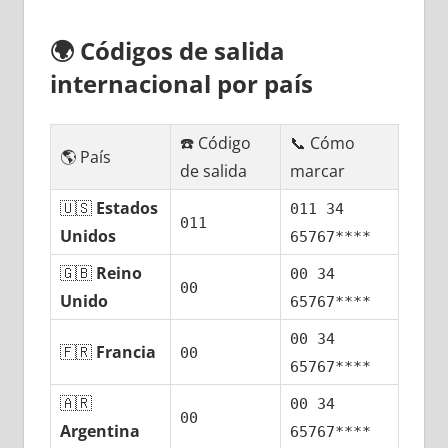
🌍
Códigos dе salida
internacional pοr país
☎️ Código
📞 Cómo
🌎 País
dе salida
marcar
🇺🇸
Estados
011 34
011
Unidos
65767****
🇬🇧
Reino
00 34
00
Unido
65767****
00 34
🇫🇷
Francia
00
65767****
🇦🇷
00 34
00
Argentina
65767****