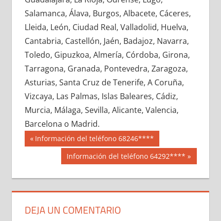
657670033
»
657670034
»
657670035
»
Salamanca, Álava, Burgos, Albacete, Cáceres,
657670036
»
657670037
»
657670038
»
Lleida, León, Ciudad Real, Valladolid, Huelva,
657670039
»
657670040
»
657670041
»
Cantabria, Castellón, Jaén, Badajoz, Navarra,
657670042
»
657670043
»
657670044
»
Toledo, Gipuzkoa, Almería, Córdoba, Girona,
657670045
»
657670046
»
657670047
»
Tarragona, Granada, Pontevedra, Zaragoza,
657670048
»
657670049
»
657670050
»
Asturias, Santa Cruz de Tenerife, A Coruña,
657670051
»
657670052
»
657670053
»
Vizcaya, Las Palmas, Islas Baleares, Cádiz,
657670054
»
657670055
»
657670056
»
Murcia, Málaga, Sevilla, Alicante, Valencia,
657670057
»
657670058
»
657670059
»
Barcelona o Madrid.
657670060
»
657670061
»
657670062
»
Navegación
65767
Entrada
Información del teléfono 68246****
657670063
»
657670064
»
657670065
»
anterior:
de
Siguiente
Información del teléfono 64292****
657670066
»
657670067
»
657670068
»
entrada:
entradas
657670069
»
657670070
»
657670071
»
657670072
»
657670073
»
657670074
»
657670075
»
657670076
»
657670077
»
DEJA UN COMENTARIO
657670078
»
657670079
»
657670080
»