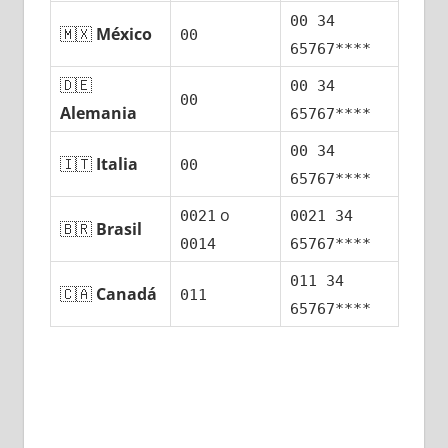
00 34
🇲🇽
México
00
65767****
🇩🇪
00 34
00
Alemania
65767****
00 34
🇮🇹
Italia
00
65767****
ο
0021
0021 34
🇧🇷
Brasil
0014
65767****
011 34
🇨🇦
Canadá
011
65767****