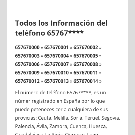
Todos los Información del
teléfono 65767****
657670000
»
657670001
»
657670002
»
657670003
»
657670004
»
657670005
»
657670006
»
657670007
»
657670008
»
657670009
»
657670010
»
657670011
»
657670012
»
657670013
»
657670014
»
657670015
»
657670016
»
657670017
»
El número de teléfono 65767****, es un
657670018
»
657670019
»
657670020
»
númer registrado en España por lo que
657670021
»
657670022
»
657670023
»
puede peteneces cer a cualquiera de sus
657670024
»
657670025
»
657670026
»
provicias: Ceuta, Melilla, Soria, Teruel, Segovia,
657670027
»
657670028
»
657670029
»
Palencia, Ávila, Zamora, Cuenca, Huesca,
657670030
»
657670031
»
657670032
»
Guadalajara, La Rioja, Ourense, Lugo,