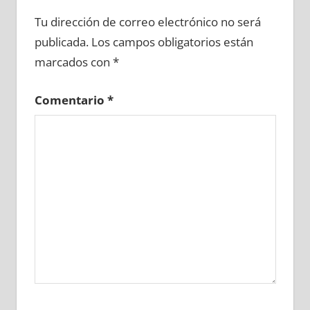
657670081
»
657670082
»
657670083
»
Tu dirección de correo electrónico no será
657670084
»
657670085
»
657670086
»
publicada.
Los campos obligatorios están
657670087
»
657670088
»
657670089
»
marcados con
*
657670090
»
657670091
»
657670092
»
657670093
»
657670094
»
657670095
»
Comentario
*
657670096
»
657670097
»
657670098
»
657670099
»
657670100
»
657670101
»
657670102
»
657670103
»
657670104
»
657670105
»
657670106
»
657670107
»
657670108
»
657670109
»
657670110
»
657670111
»
657670112
»
657670113
»
657670114
»
657670115
»
657670116
»
657670117
»
657670118
»
657670119
»
657670120
»
657670121
»
657670122
»
657670123
»
657670124
»
657670125
»
657670126
»
657670127
»
657670128
»