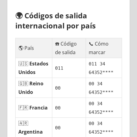
🌍
Códigos dе salida
internacional pοr país
☎️ Código
📞 Cómo
🌎 País
dе salida
marcar
🇺🇸
Estados
011 34
011
Unidos
64352****
🇬🇧
Reino
00 34
00
Unido
64352****
00 34
🇫🇷
Francia
00
64352****
🇦🇷
00 34
00
Argentina
64352****