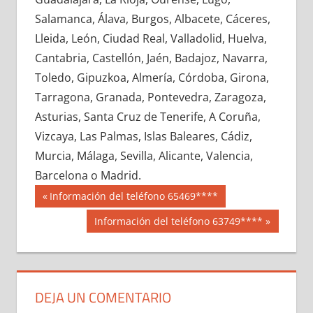
643520033
»
643520034
»
643520035
»
Salamanca, Álava, Burgos, Albacete, Cáceres,
643520036
»
643520037
»
643520038
»
Lleida, León, Ciudad Real, Valladolid, Huelva,
643520039
»
643520040
»
643520041
»
Cantabria, Castellón, Jaén, Badajoz, Navarra,
643520042
»
643520043
»
643520044
»
Toledo, Gipuzkoa, Almería, Córdoba, Girona,
643520045
»
643520046
»
643520047
»
Tarragona, Granada, Pontevedra, Zaragoza,
643520048
»
643520049
»
643520050
»
Asturias, Santa Cruz de Tenerife, A Coruña,
643520051
»
643520052
»
643520053
»
Vizcaya, Las Palmas, Islas Baleares, Cádiz,
643520054
»
643520055
»
643520056
»
Murcia, Málaga, Sevilla, Alicante, Valencia,
643520057
»
643520058
»
643520059
»
Barcelona o Madrid.
643520060
»
643520061
»
643520062
»
Navegación
64352
Entrada
Información del teléfono 65469****
643520063
»
643520064
»
643520065
»
anterior:
de
Siguiente
Información del teléfono 63749****
643520066
»
643520067
»
643520068
»
entrada:
entradas
643520069
»
643520070
»
643520071
»
643520072
»
643520073
»
643520074
»
643520075
»
643520076
»
643520077
»
DEJA UN COMENTARIO
643520078
»
643520079
»
643520080
»