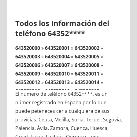
Todos los Información del
teléfono 64352****
643520000
»
643520001
»
643520002
»
643520003
»
643520004
»
643520005
»
643520006
»
643520007
»
643520008
»
643520009
»
643520010
»
643520011
»
643520012
»
643520013
»
643520014
»
643520015
»
643520016
»
643520017
»
El número de teléfono 64352****, es un
643520018
»
643520019
»
643520020
»
númer registrado en España por lo que
643520021
»
643520022
»
643520023
»
puede peteneces cer a cualquiera de sus
643520024
»
643520025
»
643520026
»
provicias: Ceuta, Melilla, Soria, Teruel, Segovia,
643520027
»
643520028
»
643520029
»
Palencia, Ávila, Zamora, Cuenca, Huesca,
643520030
»
643520031
»
643520032
»
Guadalajara, La Rioja, Ourense, Lugo,