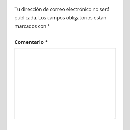
643520081
»
643520082
»
643520083
»
Tu dirección de correo electrónico no será
643520084
»
643520085
»
643520086
»
publicada.
Los campos obligatorios están
643520087
»
643520088
»
643520089
»
marcados con
*
643520090
»
643520091
»
643520092
»
643520093
»
643520094
»
643520095
»
Comentario
*
643520096
»
643520097
»
643520098
»
643520099
»
643520100
»
643520101
»
643520102
»
643520103
»
643520104
»
643520105
»
643520106
»
643520107
»
643520108
»
643520109
»
643520110
»
643520111
»
643520112
»
643520113
»
643520114
»
643520115
»
643520116
»
643520117
»
643520118
»
643520119
»
643520120
»
643520121
»
643520122
»
643520123
»
643520124
»
643520125
»
643520126
»
643520127
»
643520128
»