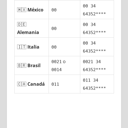
00 34
🇲🇽
México
00
64352****
🇩🇪
00 34
00
Alemania
64352****
00 34
🇮🇹
Italia
00
64352****
ο
0021
0021 34
🇧🇷
Brasil
0014
64352****
011 34
🇨🇦
Canadá
011
64352****