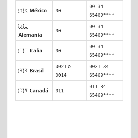
00 34
🇲🇽
México
00
65469****
🇩🇪
00 34
00
Alemania
65469****
00 34
🇮🇹
Italia
00
65469****
ο
0021
0021 34
🇧🇷
Brasil
0014
65469****
011 34
🇨🇦
Canadá
011
65469****