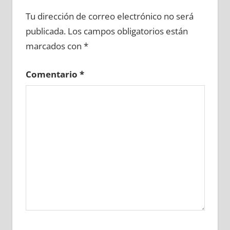
654690081
»
654690082
»
654690083
»
Tu dirección de correo electrónico no será
654690084
»
654690085
»
654690086
»
publicada.
Los campos obligatorios están
654690087
»
654690088
»
654690089
»
marcados con
*
654690090
»
654690091
»
654690092
»
654690093
»
654690094
»
654690095
»
Comentario
*
654690096
»
654690097
»
654690098
»
654690099
»
654690100
»
654690101
»
654690102
»
654690103
»
654690104
»
654690105
»
654690106
»
654690107
»
654690108
»
654690109
»
654690110
»
654690111
»
654690112
»
654690113
»
654690114
»
654690115
»
654690116
»
654690117
»
654690118
»
654690119
»
654690120
»
654690121
»
654690122
»
654690123
»
654690124
»
654690125
»
654690126
»
654690127
»
654690128
»