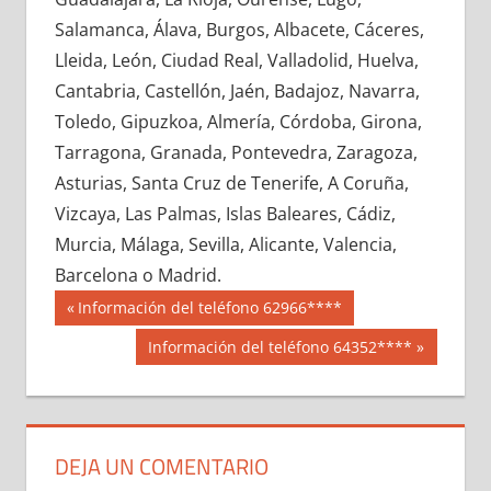
654690033
»
654690034
»
654690035
»
Salamanca, Álava, Burgos, Albacete, Cáceres,
654690036
»
654690037
»
654690038
»
Lleida, León, Ciudad Real, Valladolid, Huelva,
654690039
»
654690040
»
654690041
»
Cantabria, Castellón, Jaén, Badajoz, Navarra,
654690042
»
654690043
»
654690044
»
Toledo, Gipuzkoa, Almería, Córdoba, Girona,
654690045
»
654690046
»
654690047
»
Tarragona, Granada, Pontevedra, Zaragoza,
654690048
»
654690049
»
654690050
»
Asturias, Santa Cruz de Tenerife, A Coruña,
654690051
»
654690052
»
654690053
»
Vizcaya, Las Palmas, Islas Baleares, Cádiz,
654690054
»
654690055
»
654690056
»
Murcia, Málaga, Sevilla, Alicante, Valencia,
654690057
»
654690058
»
654690059
»
Barcelona o Madrid.
654690060
»
654690061
»
654690062
»
Navegación
65469
Entrada
Información del teléfono 62966****
654690063
»
654690064
»
654690065
»
anterior:
de
Siguiente
Información del teléfono 64352****
654690066
»
654690067
»
654690068
»
entrada:
entradas
654690069
»
654690070
»
654690071
»
654690072
»
654690073
»
654690074
»
654690075
»
654690076
»
654690077
»
DEJA UN COMENTARIO
654690078
»
654690079
»
654690080
»