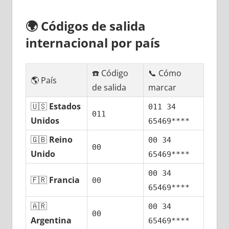
🌍
Códigos dе salida
internacional pοr país
☎️ Código
📞 Cómo
🌎 País
dе salida
marcar
🇺🇸
Estados
011 34
011
Unidos
65469****
🇬🇧
Reino
00 34
00
Unido
65469****
00 34
🇫🇷
Francia
00
65469****
🇦🇷
00 34
00
Argentina
65469****