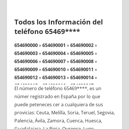
Todos los Información del
teléfono 65469****
654690000
»
654690001
»
654690002
»
654690003
»
654690004
»
654690005
»
654690006
»
654690007
»
654690008
»
654690009
»
654690010
»
654690011
»
654690012
»
654690013
»
654690014
»
654690015
»
654690016
»
654690017
»
El número de teléfono 65469****, es un
654690018
»
654690019
»
654690020
»
númer registrado en España por lo que
654690021
»
654690022
»
654690023
»
puede peteneces cer a cualquiera de sus
654690024
»
654690025
»
654690026
»
provicias: Ceuta, Melilla, Soria, Teruel, Segovia,
654690027
»
654690028
»
654690029
»
Palencia, Ávila, Zamora, Cuenca, Huesca,
654690030
»
654690031
»
654690032
»
Guadalajara, La Rioja, Ourense, Lugo,