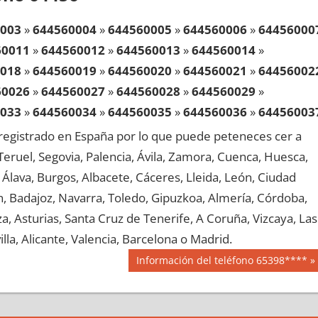
003
»
644560004
»
644560005
»
644560006
»
64456000
60011
»
644560012
»
644560013
»
644560014
»
018
»
644560019
»
644560020
»
644560021
»
64456002
60026
»
644560027
»
644560028
»
644560029
»
033
»
644560034
»
644560035
»
644560036
»
64456003
60041
»
644560042
»
644560043
»
644560044
»
egistrado en España por lo que puede peteneces cer a
048
»
644560049
»
644560050
»
644560051
»
64456005
, Teruel, Segovia, Palencia, Ávila, Zamora, Cuenca, Huesca,
60056
»
644560057
»
644560058
»
644560059
»
Álava, Burgos, Albacete, Cáceres, Lleida, León, Ciudad
063
»
644560064
»
644560065
»
644560066
»
64456006
aén, Badajoz, Navarra, Toledo, Gipuzkoa, Almería, Córdoba,
60071
»
644560072
»
644560073
»
644560074
»
, Asturias, Santa Cruz de Tenerife, A Coruña, Vizcaya, Las
078
»
644560079
»
644560080
»
644560081
»
64456008
lla, Alicante, Valencia, Barcelona o Madrid.
60086
»
644560087
»
644560088
»
644560089
»
Siguiente
Información del teléfono 65398****
093
»
644560094
»
644560095
»
644560096
»
64456009
entrada:
60101
»
644560102
»
644560103
»
644560104
»
108
»
644560109
»
644560110
»
644560111
»
64456011