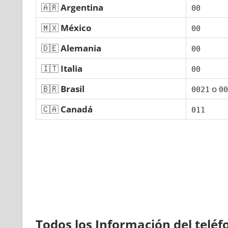
🇦🇷
Argentina
00
🇲🇽
México
00
🇩🇪
Alemania
00
🇮🇹
Italia
00
🇧🇷
Brasil
ο
0021
00
🇨🇦
Canadá
011
Todos los Información del telé