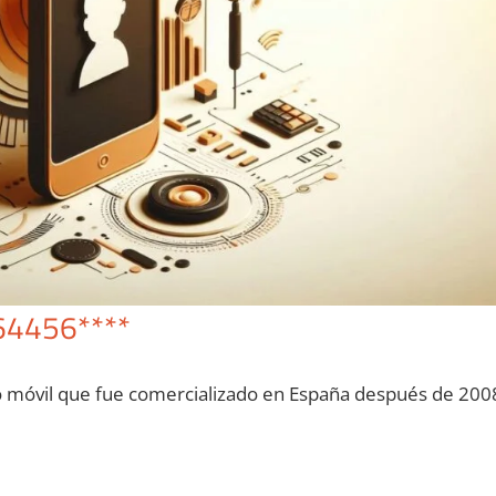
64456****
o móvil quе fue comercializado en España después dе 200