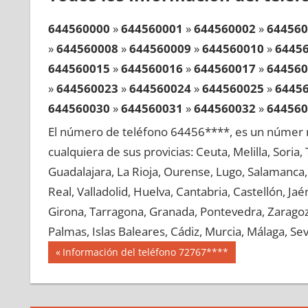
644560000
»
644560001
»
644560002
»
644560
»
644560008
»
644560009
»
644560010
»
6445
644560015
»
644560016
»
644560017
»
644560
»
644560023
»
644560024
»
644560025
»
6445
644560030
»
644560031
»
644560032
»
644560
»
644560038
»
644560039
»
644560040
»
6445
El número de teléfono 64456****, es un númer r
644560045
»
644560046
»
644560047
»
644560
cualquiera de sus provicias: Ceuta, Melilla, Soria
»
644560053
»
644560054
»
644560055
»
6445
Guadalajara, La Rioja, Ourense, Lugo, Salamanca, 
644560060
»
644560061
»
644560062
»
644560
Real, Valladolid, Huelva, Cantabria, Castellón, J
»
644560068
»
644560069
»
644560070
»
6445
Girona, Tarragona, Granada, Pontevedra, Zaragoza
644560075
»
644560076
»
644560077
»
644560
Palmas, Islas Baleares, Cádiz, Murcia, Málaga, Sevi
»
644560083
»
644560084
»
644560085
»
6445
Navegación
64456
Entrada
Información del teléfono 72767****
644560090
»
644560091
»
644560092
»
644560
anterior:
de
»
644560098
»
644560099
»
644560100
»
6445
entradas
644560105
»
644560106
»
644560107
»
644560