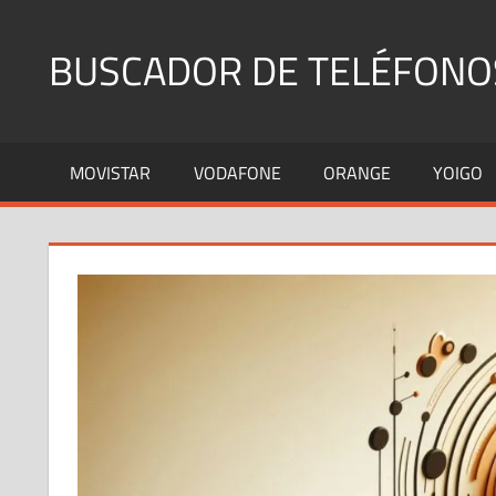
Saltar
al
BUSCADOR DE TELÉFONO
contenido
Identifica
Números
MOVISTAR
VODAFONE
ORANGE
YOIGO
Fijos
y
Móviles