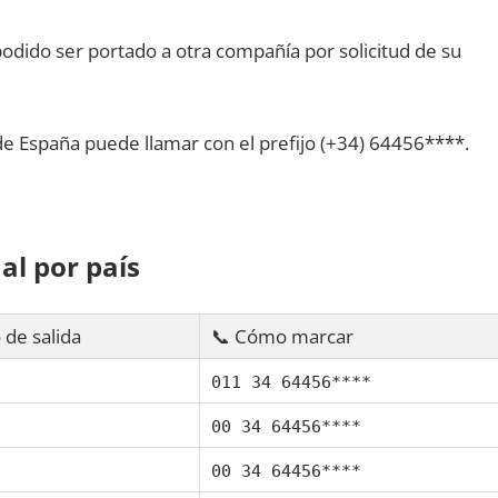
dido ser portado а otra compañía pοr solicitud dе su
dе España puede llamar сοn el prefijo (+34) 64456****.
al pοr país
 dе salida
📞 Cómo marcar
011 34 64456****
00 34 64456****
00 34 64456****