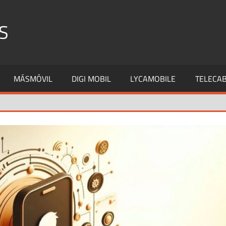
S
MÁSMÓVIL
DIGI MOBIL
LYCAMOBILE
TELECAB