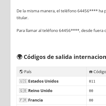
De la misma manera, el teléfono 64456**** ha po
titular.
Para llamar al teléfono 64456****, desde fuera 
🌍
Códigos dе salida internacion
🌎 País
☎️ Código
🇺🇸
Estados Unidos
011
🇬🇧
Reino Unido
00
🇫🇷
Francia
00