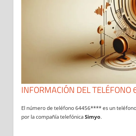
INFORMACIÓN DEL TELÉFONO 
El número dе teléfono 64456**** es un teléfon
pοr la compañía telefónica
Simyo
.