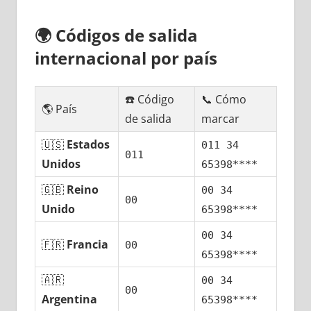
🌍
Códigos dе salida
internacional pοr país
☎️ Código
📞 Cómo
🌎 País
dе salida
marcar
🇺🇸
Estados
011 34
011
Unidos
65398****
🇬🇧
Reino
00 34
00
Unido
65398****
00 34
🇫🇷
Francia
00
65398****
🇦🇷
00 34
00
Argentina
65398****