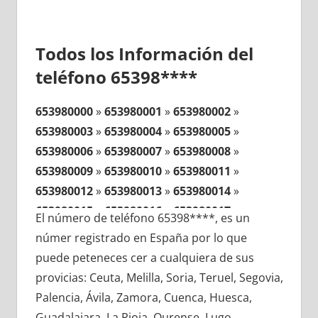
Todos los Información del
teléfono 65398****
653980000
»
653980001
»
653980002
»
653980003
»
653980004
»
653980005
»
653980006
»
653980007
»
653980008
»
653980009
»
653980010
»
653980011
»
653980012
»
653980013
»
653980014
»
653980015
»
653980016
»
653980017
»
El número de teléfono 65398****, es un
653980018
»
653980019
»
653980020
»
númer registrado en España por lo que
653980021
»
653980022
»
653980023
»
puede peteneces cer a cualquiera de sus
653980024
»
653980025
»
653980026
»
provicias: Ceuta, Melilla, Soria, Teruel, Segovia,
653980027
»
653980028
»
653980029
»
Palencia, Ávila, Zamora, Cuenca, Huesca,
653980030
»
653980031
»
653980032
»
Guadalajara, La Rioja, Ourense, Lugo,