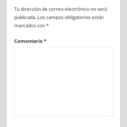
653980081
»
653980082
»
653980083
»
Tu dirección de correo electrónico no será
653980084
»
653980085
»
653980086
»
publicada.
Los campos obligatorios están
653980087
»
653980088
»
653980089
»
marcados con
*
653980090
»
653980091
»
653980092
»
653980093
»
653980094
»
653980095
»
Comentario
*
653980096
»
653980097
»
653980098
»
653980099
»
653980100
»
653980101
»
653980102
»
653980103
»
653980104
»
653980105
»
653980106
»
653980107
»
653980108
»
653980109
»
653980110
»
653980111
»
653980112
»
653980113
»
653980114
»
653980115
»
653980116
»
653980117
»
653980118
»
653980119
»
653980120
»
653980121
»
653980122
»
653980123
»
653980124
»
653980125
»
653980126
»
653980127
»
653980128
»