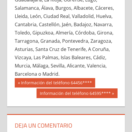
653980033
»
653980034
»
653980035
»
Salamanca, Álava, Burgos, Albacete, Cáceres,
653980036
»
653980037
»
653980038
»
Lleida, León, Ciudad Real, Valladolid, Huelva,
653980039
»
653980040
»
653980041
»
Cantabria, Castellón, Jaén, Badajoz, Navarra,
653980042
»
653980043
»
653980044
»
Toledo, Gipuzkoa, Almería, Córdoba, Girona,
653980045
»
653980046
»
653980047
»
Tarragona, Granada, Pontevedra, Zaragoza,
653980048
»
653980049
»
653980050
»
Asturias, Santa Cruz de Tenerife, A Coruña,
653980051
»
653980052
»
653980053
»
Vizcaya, Las Palmas, Islas Baleares, Cádiz,
653980054
»
653980055
»
653980056
»
Murcia, Málaga, Sevilla, Alicante, Valencia,
653980057
»
653980058
»
653980059
»
Barcelona o Madrid.
653980060
»
653980061
»
653980062
»
Navegación
65398
Entrada
Información del teléfono 64456****
653980063
»
653980064
»
653980065
»
anterior:
de
Siguiente
Información del teléfono 64595****
653980066
»
653980067
»
653980068
»
entrada:
entradas
653980069
»
653980070
»
653980071
»
653980072
»
653980073
»
653980074
»
653980075
»
653980076
»
653980077
»
DEJA UN COMENTARIO
653980078
»
653980079
»
653980080
»