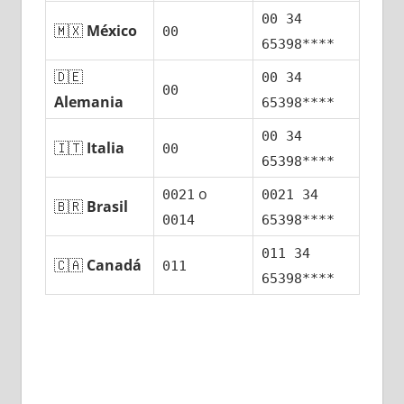
00 34
🇲🇽
México
00
65398****
🇩🇪
00 34
00
Alemania
65398****
00 34
🇮🇹
Italia
00
65398****
ο
0021
0021 34
🇧🇷
Brasil
0014
65398****
011 34
🇨🇦
Canadá
011
65398****