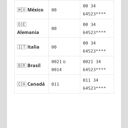
00 34
🇲🇽
México
00
64523****
🇩🇪
00 34
00
Alemania
64523****
00 34
🇮🇹
Italia
00
64523****
ο
0021
0021 34
🇧🇷
Brasil
0014
64523****
011 34
🇨🇦
Canadá
011
64523****