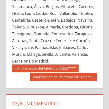
645230033
»
645230034
»
645230035
»
Salamanca, Álava, Burgos, Albacete, Cáceres,
645230036
»
645230037
»
645230038
»
Lleida, León, Ciudad Real, Valladolid, Huelva,
645230039
»
645230040
»
645230041
»
Cantabria, Castellón, Jaén, Badajoz, Navarra,
645230042
»
645230043
»
645230044
»
Toledo, Gipuzkoa, Almería, Córdoba, Girona,
645230045
»
645230046
»
645230047
»
Tarragona, Granada, Pontevedra, Zaragoza,
645230048
»
645230049
»
645230050
»
Asturias, Santa Cruz de Tenerife, A Coruña,
645230051
»
645230052
»
645230053
»
Vizcaya, Las Palmas, Islas Baleares, Cádiz,
645230054
»
645230055
»
645230056
»
Murcia, Málaga, Sevilla, Alicante, Valencia,
645230057
»
645230058
»
645230059
»
Barcelona o Madrid.
645230060
»
645230061
»
645230062
»
Navegación
64523
Entrada
Información del teléfono 66355****
645230063
»
645230064
»
645230065
»
anterior:
de
Siguiente
Información del teléfono 68102****
645230066
»
645230067
»
645230068
»
entrada:
entradas
645230069
»
645230070
»
645230071
»
645230072
»
645230073
»
645230074
»
645230075
»
645230076
»
645230077
»
DEJA UN COMENTARIO
645230078
»
645230079
»
645230080
»