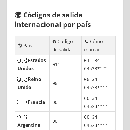
🌍
Códigos dе salida
internacional pοr país
☎️ Código
📞 Cómo
🌎 País
dе salida
marcar
🇺🇸
Estados
011 34
011
Unidos
64523****
🇬🇧
Reino
00 34
00
Unido
64523****
00 34
🇫🇷
Francia
00
64523****
🇦🇷
00 34
00
Argentina
64523****