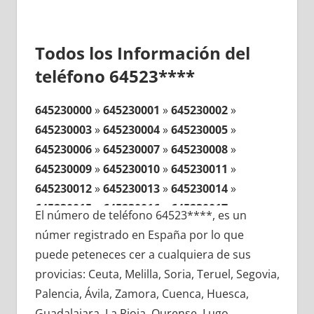
Todos los Información del
teléfono 64523****
645230000
»
645230001
»
645230002
»
645230003
»
645230004
»
645230005
»
645230006
»
645230007
»
645230008
»
645230009
»
645230010
»
645230011
»
645230012
»
645230013
»
645230014
»
645230015
»
645230016
»
645230017
»
El número de teléfono 64523****, es un
645230018
»
645230019
»
645230020
»
númer registrado en España por lo que
645230021
»
645230022
»
645230023
»
puede peteneces cer a cualquiera de sus
645230024
»
645230025
»
645230026
»
provicias: Ceuta, Melilla, Soria, Teruel, Segovia,
645230027
»
645230028
»
645230029
»
Palencia, Ávila, Zamora, Cuenca, Huesca,
645230030
»
645230031
»
645230032
»
Guadalajara, La Rioja, Ourense, Lugo,