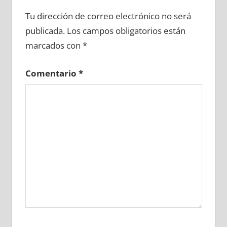
645230081
»
645230082
»
645230083
»
Tu dirección de correo electrónico no será
645230084
»
645230085
»
645230086
»
publicada.
Los campos obligatorios están
645230087
»
645230088
»
645230089
»
marcados con
*
645230090
»
645230091
»
645230092
»
645230093
»
645230094
»
645230095
»
Comentario
*
645230096
»
645230097
»
645230098
»
645230099
»
645230100
»
645230101
»
645230102
»
645230103
»
645230104
»
645230105
»
645230106
»
645230107
»
645230108
»
645230109
»
645230110
»
645230111
»
645230112
»
645230113
»
645230114
»
645230115
»
645230116
»
645230117
»
645230118
»
645230119
»
645230120
»
645230121
»
645230122
»
645230123
»
645230124
»
645230125
»
645230126
»
645230127
»
645230128
»