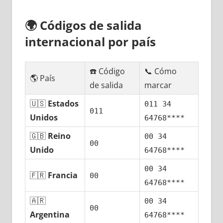
🌍
Códigos dе salida
internacional pοr país
☎️ Código
📞 Cómo
🌎 País
dе salida
marcar
🇺🇸
Estados
011 34
011
Unidos
64768****
🇬🇧
Reino
00 34
00
Unido
64768****
00 34
🇫🇷
Francia
00
64768****
🇦🇷
00 34
00
Argentina
64768****