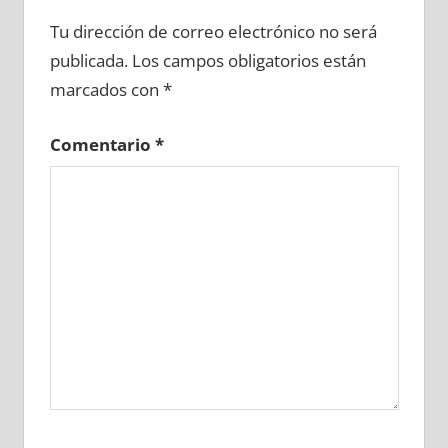
647680081
»
647680082
»
647680083
»
Tu dirección de correo electrónico no será
647680084
»
647680085
»
647680086
»
publicada.
Los campos obligatorios están
647680087
»
647680088
»
647680089
»
marcados con
*
647680090
»
647680091
»
647680092
»
647680093
»
647680094
»
647680095
»
Comentario
*
647680096
»
647680097
»
647680098
»
647680099
»
647680100
»
647680101
»
647680102
»
647680103
»
647680104
»
647680105
»
647680106
»
647680107
»
647680108
»
647680109
»
647680110
»
647680111
»
647680112
»
647680113
»
647680114
»
647680115
»
647680116
»
647680117
»
647680118
»
647680119
»
647680120
»
647680121
»
647680122
»
647680123
»
647680124
»
647680125
»
647680126
»
647680127
»
647680128
»