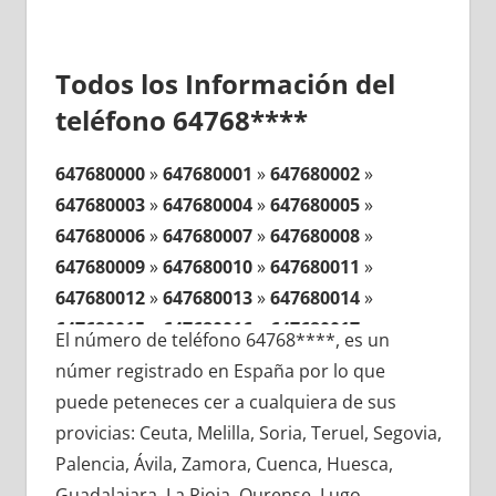
Todos los Información del
teléfono 64768****
647680000
»
647680001
»
647680002
»
647680003
»
647680004
»
647680005
»
647680006
»
647680007
»
647680008
»
647680009
»
647680010
»
647680011
»
647680012
»
647680013
»
647680014
»
647680015
»
647680016
»
647680017
»
El número de teléfono 64768****, es un
647680018
»
647680019
»
647680020
»
númer registrado en España por lo que
647680021
»
647680022
»
647680023
»
puede peteneces cer a cualquiera de sus
647680024
»
647680025
»
647680026
»
provicias: Ceuta, Melilla, Soria, Teruel, Segovia,
647680027
»
647680028
»
647680029
»
Palencia, Ávila, Zamora, Cuenca, Huesca,
647680030
»
647680031
»
647680032
»
Guadalajara, La Rioja, Ourense, Lugo,