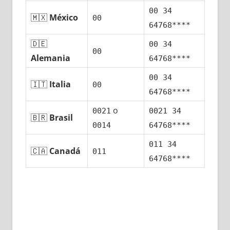
00 34
🇲🇽
México
00
64768****
🇩🇪
00 34
00
Alemania
64768****
00 34
🇮🇹
Italia
00
64768****
ο
0021
0021 34
🇧🇷
Brasil
0014
64768****
011 34
🇨🇦
Canadá
011
64768****