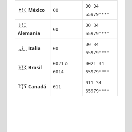
00 34
🇲🇽
México
00
65979****
🇩🇪
00 34
00
Alemania
65979****
00 34
🇮🇹
Italia
00
65979****
ο
0021
0021 34
🇧🇷
Brasil
0014
65979****
011 34
🇨🇦
Canadá
011
65979****