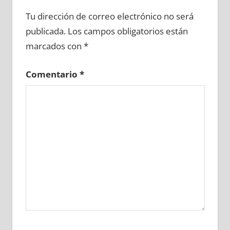
659790081
»
659790082
»
659790083
»
Tu dirección de correo electrónico no será
659790084
»
659790085
»
659790086
»
publicada.
Los campos obligatorios están
659790087
»
659790088
»
659790089
»
marcados con
*
659790090
»
659790091
»
659790092
»
659790093
»
659790094
»
659790095
»
Comentario
*
659790096
»
659790097
»
659790098
»
659790099
»
659790100
»
659790101
»
659790102
»
659790103
»
659790104
»
659790105
»
659790106
»
659790107
»
659790108
»
659790109
»
659790110
»
659790111
»
659790112
»
659790113
»
659790114
»
659790115
»
659790116
»
659790117
»
659790118
»
659790119
»
659790120
»
659790121
»
659790122
»
659790123
»
659790124
»
659790125
»
659790126
»
659790127
»
659790128
»