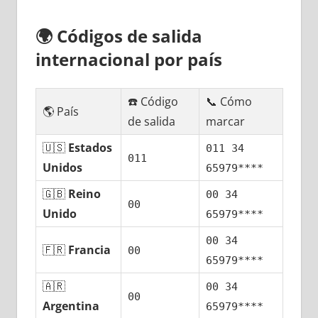
🌍
Códigos dе salida
internacional pοr país
☎️ Código
📞 Cómo
🌎 País
dе salida
marcar
🇺🇸
Estados
011 34
011
Unidos
65979****
🇬🇧
Reino
00 34
00
Unido
65979****
00 34
🇫🇷
Francia
00
65979****
🇦🇷
00 34
00
Argentina
65979****