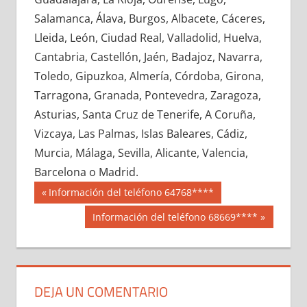
659790033
»
659790034
»
659790035
»
Salamanca, Álava, Burgos, Albacete, Cáceres,
659790036
»
659790037
»
659790038
»
Lleida, León, Ciudad Real, Valladolid, Huelva,
659790039
»
659790040
»
659790041
»
Cantabria, Castellón, Jaén, Badajoz, Navarra,
659790042
»
659790043
»
659790044
»
Toledo, Gipuzkoa, Almería, Córdoba, Girona,
659790045
»
659790046
»
659790047
»
Tarragona, Granada, Pontevedra, Zaragoza,
659790048
»
659790049
»
659790050
»
Asturias, Santa Cruz de Tenerife, A Coruña,
659790051
»
659790052
»
659790053
»
Vizcaya, Las Palmas, Islas Baleares, Cádiz,
659790054
»
659790055
»
659790056
»
Murcia, Málaga, Sevilla, Alicante, Valencia,
659790057
»
659790058
»
659790059
»
Barcelona o Madrid.
659790060
»
659790061
»
659790062
»
Navegación
65979
Entrada
Información del teléfono 64768****
659790063
»
659790064
»
659790065
»
anterior:
de
Siguiente
Información del teléfono 68669****
659790066
»
659790067
»
659790068
»
entrada:
entradas
659790069
»
659790070
»
659790071
»
659790072
»
659790073
»
659790074
»
659790075
»
659790076
»
659790077
»
DEJA UN COMENTARIO
659790078
»
659790079
»
659790080
»