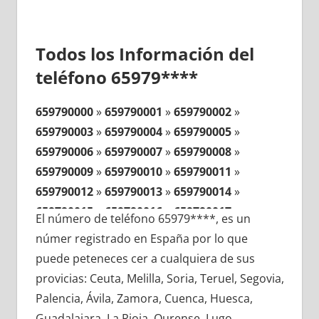
Todos los Información del
teléfono 65979****
659790000
»
659790001
»
659790002
»
659790003
»
659790004
»
659790005
»
659790006
»
659790007
»
659790008
»
659790009
»
659790010
»
659790011
»
659790012
»
659790013
»
659790014
»
659790015
»
659790016
»
659790017
»
El número de teléfono 65979****, es un
659790018
»
659790019
»
659790020
»
númer registrado en España por lo que
659790021
»
659790022
»
659790023
»
puede peteneces cer a cualquiera de sus
659790024
»
659790025
»
659790026
»
provicias: Ceuta, Melilla, Soria, Teruel, Segovia,
659790027
»
659790028
»
659790029
»
Palencia, Ávila, Zamora, Cuenca, Huesca,
659790030
»
659790031
»
659790032
»
Guadalajara, La Rioja, Ourense, Lugo,