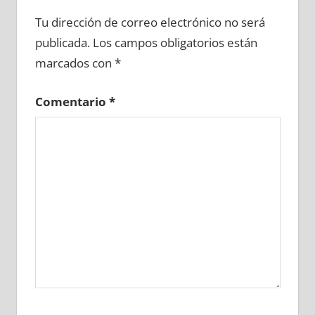
647920081
»
647920082
»
647920083
»
Tu dirección de correo electrónico no será
647920084
»
647920085
»
647920086
»
publicada.
Los campos obligatorios están
647920087
»
647920088
»
647920089
»
marcados con
*
647920090
»
647920091
»
647920092
»
647920093
»
647920094
»
647920095
»
Comentario
*
647920096
»
647920097
»
647920098
»
647920099
»
647920100
»
647920101
»
647920102
»
647920103
»
647920104
»
647920105
»
647920106
»
647920107
»
647920108
»
647920109
»
647920110
»
647920111
»
647920112
»
647920113
»
647920114
»
647920115
»
647920116
»
647920117
»
647920118
»
647920119
»
647920120
»
647920121
»
647920122
»
647920123
»
647920124
»
647920125
»
647920126
»
647920127
»
647920128
»