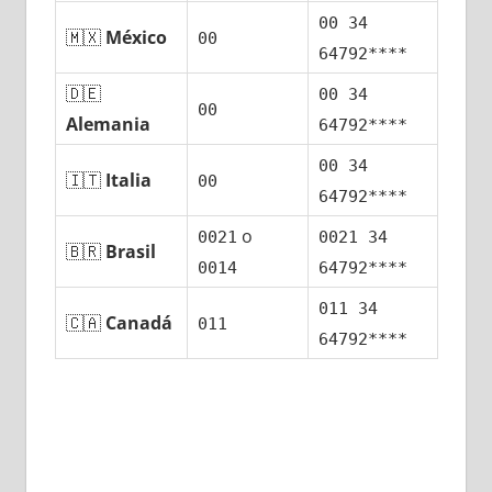
00 34
🇲🇽
México
00
64792****
🇩🇪
00 34
00
Alemania
64792****
00 34
🇮🇹
Italia
00
64792****
ο
0021
0021 34
🇧🇷
Brasil
0014
64792****
011 34
🇨🇦
Canadá
011
64792****