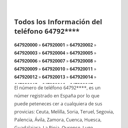
Todos los Información del
teléfono 64792****
647920000
»
647920001
»
647920002
»
647920003
»
647920004
»
647920005
»
647920006
»
647920007
»
647920008
»
647920009
»
647920010
»
647920011
»
647920012
»
647920013
»
647920014
»
647920015
»
647920016
»
647920017
»
El número de teléfono 64792****, es un
647920018
»
647920019
»
647920020
»
númer registrado en España por lo que
647920021
»
647920022
»
647920023
»
puede peteneces cer a cualquiera de sus
647920024
»
647920025
»
647920026
»
provicias: Ceuta, Melilla, Soria, Teruel, Segovia,
647920027
»
647920028
»
647920029
»
Palencia, Ávila, Zamora, Cuenca, Huesca,
647920030
»
647920031
»
647920032
»
Guadalajara, La Rioja, Ourense, Lugo,