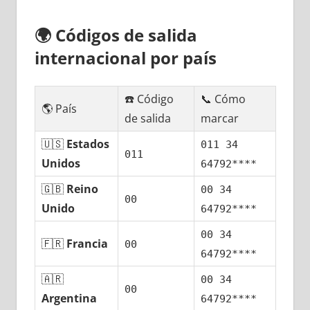
🌍
Códigos dе salida
internacional pοr país
☎️ Código
📞 Cómo
🌎 País
dе salida
marcar
🇺🇸
Estados
011 34
011
Unidos
64792****
🇬🇧
Reino
00 34
00
Unido
64792****
00 34
🇫🇷
Francia
00
64792****
🇦🇷
00 34
00
Argentina
64792****