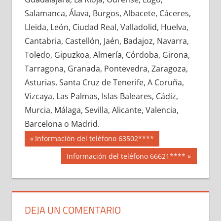
647920033
»
647920034
»
647920035
»
Salamanca, Álava, Burgos, Albacete, Cáceres,
647920036
»
647920037
»
647920038
»
Lleida, León, Ciudad Real, Valladolid, Huelva,
647920039
»
647920040
»
647920041
»
Cantabria, Castellón, Jaén, Badajoz, Navarra,
647920042
»
647920043
»
647920044
»
Toledo, Gipuzkoa, Almería, Córdoba, Girona,
647920045
»
647920046
»
647920047
»
Tarragona, Granada, Pontevedra, Zaragoza,
647920048
»
647920049
»
647920050
»
Asturias, Santa Cruz de Tenerife, A Coruña,
647920051
»
647920052
»
647920053
»
Vizcaya, Las Palmas, Islas Baleares, Cádiz,
647920054
»
647920055
»
647920056
»
Murcia, Málaga, Sevilla, Alicante, Valencia,
647920057
»
647920058
»
647920059
»
Barcelona o Madrid.
647920060
»
647920061
»
647920062
»
Navegación
64792
Entrada
Información del teléfono 63502****
647920063
»
647920064
»
647920065
»
anterior:
de
Siguiente
Información del teléfono 66621****
647920066
»
647920067
»
647920068
»
entrada:
entradas
647920069
»
647920070
»
647920071
»
647920072
»
647920073
»
647920074
»
647920075
»
647920076
»
647920077
»
DEJA UN COMENTARIO
647920078
»
647920079
»
647920080
»