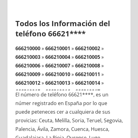
Todos los Información del
teléfono 66621****
666210000
»
666210001
»
666210002
»
666210003
»
666210004
»
666210005
»
666210006
»
666210007
»
666210008
»
666210009
»
666210010
»
666210011
»
666210012
»
666210013
»
666210014
»
666210015
»
666210016
»
666210017
»
El número de teléfono 66621****, es un
666210018
»
666210019
»
666210020
»
númer registrado en España por lo que
666210021
»
666210022
»
666210023
»
puede peteneces cer a cualquiera de sus
666210024
»
666210025
»
666210026
»
provicias: Ceuta, Melilla, Soria, Teruel, Segovia,
666210027
»
666210028
»
666210029
»
Palencia, Ávila, Zamora, Cuenca, Huesca,
666210030
»
666210031
»
666210032
»
Guadalajara, La Rioja, Ourense, Lugo,