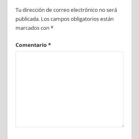
666210081
»
666210082
»
666210083
»
Tu dirección de correo electrónico no será
666210084
»
666210085
»
666210086
»
publicada.
Los campos obligatorios están
666210087
»
666210088
»
666210089
»
marcados con
*
666210090
»
666210091
»
666210092
»
666210093
»
666210094
»
666210095
»
Comentario
*
666210096
»
666210097
»
666210098
»
666210099
»
666210100
»
666210101
»
666210102
»
666210103
»
666210104
»
666210105
»
666210106
»
666210107
»
666210108
»
666210109
»
666210110
»
666210111
»
666210112
»
666210113
»
666210114
»
666210115
»
666210116
»
666210117
»
666210118
»
666210119
»
666210120
»
666210121
»
666210122
»
666210123
»
666210124
»
666210125
»
666210126
»
666210127
»
666210128
»