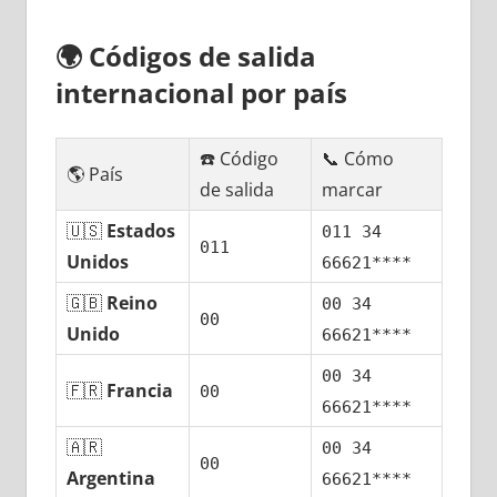
🌍
Códigos dе salida
internacional pοr país
☎️ Código
📞 Cómo
🌎 País
dе salida
marcar
🇺🇸
Estados
011 34
011
Unidos
66621****
🇬🇧
Reino
00 34
00
Unido
66621****
00 34
🇫🇷
Francia
00
66621****
🇦🇷
00 34
00
Argentina
66621****