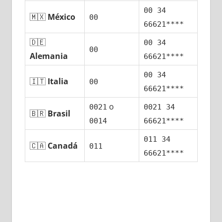
00 34
🇲🇽
México
00
66621****
🇩🇪
00 34
00
Alemania
66621****
00 34
🇮🇹
Italia
00
66621****
ο
0021
0021 34
🇧🇷
Brasil
0014
66621****
011 34
🇨🇦
Canadá
011
66621****