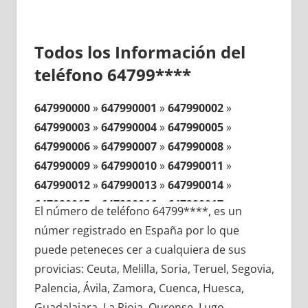
Todos los Información del
teléfono 64799****
647990000
»
647990001
»
647990002
»
647990003
»
647990004
»
647990005
»
647990006
»
647990007
»
647990008
»
647990009
»
647990010
»
647990011
»
647990012
»
647990013
»
647990014
»
647990015
»
647990016
»
647990017
»
El número de teléfono 64799****, es un
647990018
»
647990019
»
647990020
»
númer registrado en España por lo que
647990021
»
647990022
»
647990023
»
puede peteneces cer a cualquiera de sus
647990024
»
647990025
»
647990026
»
provicias: Ceuta, Melilla, Soria, Teruel, Segovia,
647990027
»
647990028
»
647990029
»
Palencia, Ávila, Zamora, Cuenca, Huesca,
647990030
»
647990031
»
647990032
»
Guadalajara, La Rioja, Ourense, Lugo,