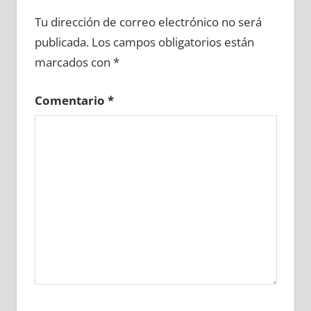
647990081
»
647990082
»
647990083
»
Tu dirección de correo electrónico no será
647990084
»
647990085
»
647990086
»
publicada.
Los campos obligatorios están
647990087
»
647990088
»
647990089
»
marcados con
*
647990090
»
647990091
»
647990092
»
647990093
»
647990094
»
647990095
»
Comentario
*
647990096
»
647990097
»
647990098
»
647990099
»
647990100
»
647990101
»
647990102
»
647990103
»
647990104
»
647990105
»
647990106
»
647990107
»
647990108
»
647990109
»
647990110
»
647990111
»
647990112
»
647990113
»
647990114
»
647990115
»
647990116
»
647990117
»
647990118
»
647990119
»
647990120
»
647990121
»
647990122
»
647990123
»
647990124
»
647990125
»
647990126
»
647990127
»
647990128
»