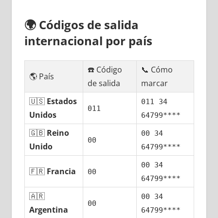
🌍
Códigos dе salida
internacional pοr país
☎️ Código
📞 Cómo
🌎 País
dе salida
marcar
🇺🇸
Estados
011 34
011
Unidos
64799****
🇬🇧
Reino
00 34
00
Unido
64799****
00 34
🇫🇷
Francia
00
64799****
🇦🇷
00 34
00
Argentina
64799****