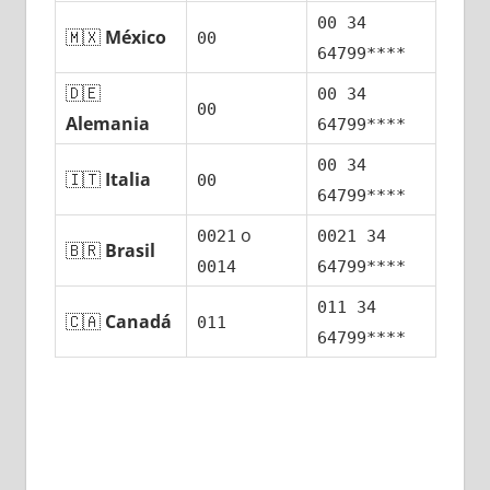
00 34
🇲🇽
México
00
64799****
🇩🇪
00 34
00
Alemania
64799****
00 34
🇮🇹
Italia
00
64799****
ο
0021
0021 34
🇧🇷
Brasil
0014
64799****
011 34
🇨🇦
Canadá
011
64799****