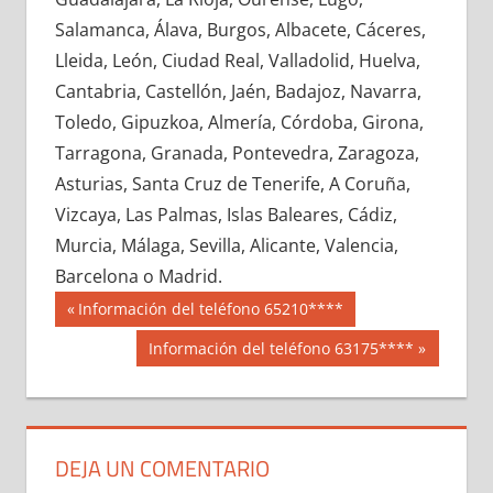
647990033
»
647990034
»
647990035
»
Salamanca, Álava, Burgos, Albacete, Cáceres,
647990036
»
647990037
»
647990038
»
Lleida, León, Ciudad Real, Valladolid, Huelva,
647990039
»
647990040
»
647990041
»
Cantabria, Castellón, Jaén, Badajoz, Navarra,
647990042
»
647990043
»
647990044
»
Toledo, Gipuzkoa, Almería, Córdoba, Girona,
647990045
»
647990046
»
647990047
»
Tarragona, Granada, Pontevedra, Zaragoza,
647990048
»
647990049
»
647990050
»
Asturias, Santa Cruz de Tenerife, A Coruña,
647990051
»
647990052
»
647990053
»
Vizcaya, Las Palmas, Islas Baleares, Cádiz,
647990054
»
647990055
»
647990056
»
Murcia, Málaga, Sevilla, Alicante, Valencia,
647990057
»
647990058
»
647990059
»
Barcelona o Madrid.
647990060
»
647990061
»
647990062
»
Navegación
64799
Entrada
Información del teléfono 65210****
647990063
»
647990064
»
647990065
»
anterior:
de
Siguiente
Información del teléfono 63175****
647990066
»
647990067
»
647990068
»
entrada:
entradas
647990069
»
647990070
»
647990071
»
647990072
»
647990073
»
647990074
»
647990075
»
647990076
»
647990077
»
DEJA UN COMENTARIO
647990078
»
647990079
»
647990080
»