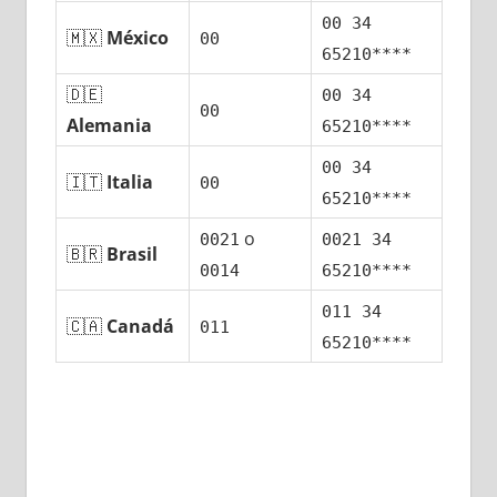
00 34
🇲🇽
México
00
65210****
🇩🇪
00 34
00
Alemania
65210****
00 34
🇮🇹
Italia
00
65210****
ο
0021
0021 34
🇧🇷
Brasil
0014
65210****
011 34
🇨🇦
Canadá
011
65210****