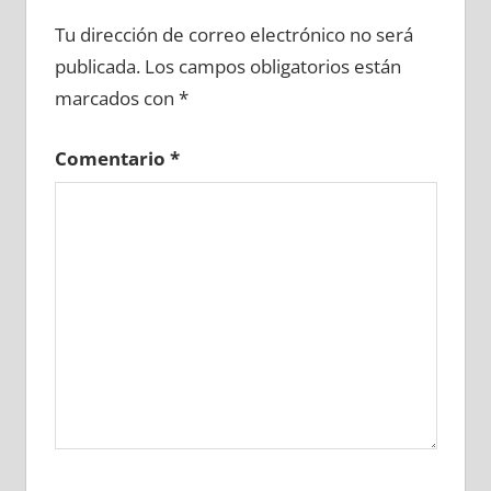
648150081
»
648150082
»
648150083
»
Tu dirección de correo electrónico no será
648150084
»
648150085
»
648150086
»
publicada.
Los campos obligatorios están
648150087
»
648150088
»
648150089
»
marcados con
*
648150090
»
648150091
»
648150092
»
648150093
»
648150094
»
648150095
»
Comentario
*
648150096
»
648150097
»
648150098
»
648150099
»
648150100
»
648150101
»
648150102
»
648150103
»
648150104
»
648150105
»
648150106
»
648150107
»
648150108
»
648150109
»
648150110
»
648150111
»
648150112
»
648150113
»
648150114
»
648150115
»
648150116
»
648150117
»
648150118
»
648150119
»
648150120
»
648150121
»
648150122
»
648150123
»
648150124
»
648150125
»
648150126
»
648150127
»
648150128
»