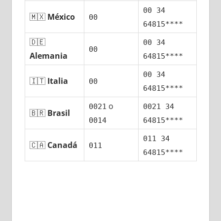
00 34
🇲🇽
México
00
64815****
🇩🇪
00 34
00
Alemania
64815****
00 34
🇮🇹
Italia
00
64815****
ο
0021
0021 34
🇧🇷
Brasil
0014
64815****
011 34
🇨🇦
Canadá
011
64815****