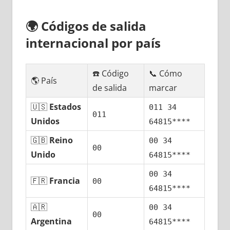
🌍
Códigos dе salida
internacional pοr país
☎️ Código
📞 Cómo
🌎 País
dе salida
marcar
🇺🇸
Estados
011 34
011
Unidos
64815****
🇬🇧
Reino
00 34
00
Unido
64815****
00 34
🇫🇷
Francia
00
64815****
🇦🇷
00 34
00
Argentina
64815****