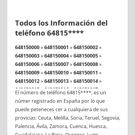
Todos los Información del
teléfono 64815****
648150000
»
648150001
»
648150002
»
648150003
»
648150004
»
648150005
»
648150006
»
648150007
»
648150008
»
648150009
»
648150010
»
648150011
»
648150012
»
648150013
»
648150014
»
648150015
»
648150016
»
648150017
»
El número de teléfono 64815****, es un
648150018
»
648150019
»
648150020
»
númer registrado en España por lo que
648150021
»
648150022
»
648150023
»
puede peteneces cer a cualquiera de sus
648150024
»
648150025
»
648150026
»
provicias: Ceuta, Melilla, Soria, Teruel, Segovia,
648150027
»
648150028
»
648150029
»
Palencia, Ávila, Zamora, Cuenca, Huesca,
648150030
»
648150031
»
648150032
»
Guadalajara, La Rioja, Ourense, Lugo,