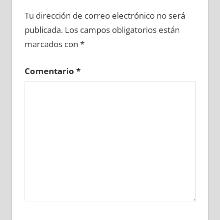
685030081
»
685030082
»
685030083
»
Tu dirección de correo electrónico no será
685030084
»
685030085
»
685030086
»
publicada.
Los campos obligatorios están
685030087
»
685030088
»
685030089
»
marcados con
*
685030090
»
685030091
»
685030092
»
685030093
»
685030094
»
685030095
»
Comentario
*
685030096
»
685030097
»
685030098
»
685030099
»
685030100
»
685030101
»
685030102
»
685030103
»
685030104
»
685030105
»
685030106
»
685030107
»
685030108
»
685030109
»
685030110
»
685030111
»
685030112
»
685030113
»
685030114
»
685030115
»
685030116
»
685030117
»
685030118
»
685030119
»
685030120
»
685030121
»
685030122
»
685030123
»
685030124
»
685030125
»
685030126
»
685030127
»
685030128
»