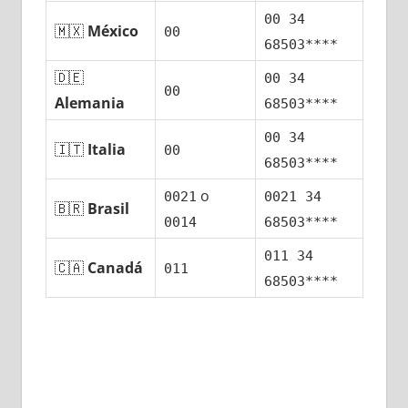
00 34
🇲🇽
México
00
68503****
🇩🇪
00 34
00
Alemania
68503****
00 34
🇮🇹
Italia
00
68503****
ο
0021
0021 34
🇧🇷
Brasil
0014
68503****
011 34
🇨🇦
Canadá
011
68503****