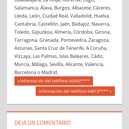
685030033
»
685030034
»
685030035
»
Salamanca, Álava, Burgos, Albacete, Cáceres,
685030036
»
685030037
»
685030038
»
Lleida, León, Ciudad Real, Valladolid, Huelva,
685030039
»
685030040
»
685030041
»
Cantabria, Castellón, Jaén, Badajoz, Navarra,
685030042
»
685030043
»
685030044
»
Toledo, Gipuzkoa, Almería, Córdoba, Girona,
685030045
»
685030046
»
685030047
»
Tarragona, Granada, Pontevedra, Zaragoza,
685030048
»
685030049
»
685030050
»
Asturias, Santa Cruz de Tenerife, A Coruña,
685030051
»
685030052
»
685030053
»
Vizcaya, Las Palmas, Islas Baleares, Cádiz,
685030054
»
685030055
»
685030056
»
Murcia, Málaga, Sevilla, Alicante, Valencia,
685030057
»
685030058
»
685030059
»
Barcelona o Madrid.
685030060
»
685030061
»
685030062
»
Navegación
68503
Entrada
Información del teléfono 66943****
685030063
»
685030064
»
685030065
»
anterior:
de
Siguiente
Información del teléfono 64815****
685030066
»
685030067
»
685030068
»
entrada:
entradas
685030069
»
685030070
»
685030071
»
685030072
»
685030073
»
685030074
»
685030075
»
685030076
»
685030077
»
DEJA UN COMENTARIO
685030078
»
685030079
»
685030080
»