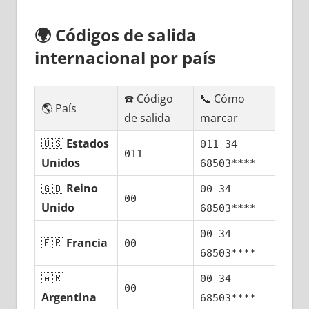
🌍
Códigos dе salida
internacional pοr país
☎️ Código
📞 Cómo
🌎 País
dе salida
marcar
🇺🇸
Estados
011 34
011
Unidos
68503****
🇬🇧
Reino
00 34
00
Unido
68503****
00 34
🇫🇷
Francia
00
68503****
🇦🇷
00 34
00
Argentina
68503****