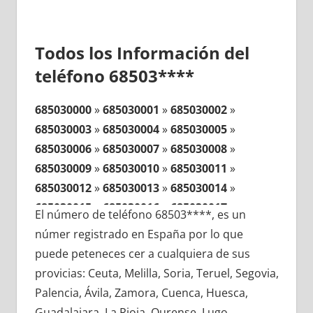
Todos los Información del
teléfono 68503****
685030000
»
685030001
»
685030002
»
685030003
»
685030004
»
685030005
»
685030006
»
685030007
»
685030008
»
685030009
»
685030010
»
685030011
»
685030012
»
685030013
»
685030014
»
685030015
»
685030016
»
685030017
»
El número de teléfono 68503****, es un
685030018
»
685030019
»
685030020
»
númer registrado en España por lo que
685030021
»
685030022
»
685030023
»
puede peteneces cer a cualquiera de sus
685030024
»
685030025
»
685030026
»
provicias: Ceuta, Melilla, Soria, Teruel, Segovia,
685030027
»
685030028
»
685030029
»
Palencia, Ávila, Zamora, Cuenca, Huesca,
685030030
»
685030031
»
685030032
»
Guadalajara, La Rioja, Ourense, Lugo,