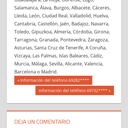
648920033
»
648920034
»
648920035
»
Salamanca, Álava, Burgos, Albacete, Cáceres,
648920036
»
648920037
»
648920038
»
Lleida, León, Ciudad Real, Valladolid, Huelva,
648920039
»
648920040
»
648920041
»
Cantabria, Castellón, Jaén, Badajoz, Navarra,
648920042
»
648920043
»
648920044
»
Toledo, Gipuzkoa, Almería, Córdoba, Girona,
648920045
»
648920046
»
648920047
»
Tarragona, Granada, Pontevedra, Zaragoza,
648920048
»
648920049
»
648920050
»
Asturias, Santa Cruz de Tenerife, A Coruña,
648920051
»
648920052
»
648920053
»
Vizcaya, Las Palmas, Islas Baleares, Cádiz,
648920054
»
648920055
»
648920056
»
Murcia, Málaga, Sevilla, Alicante, Valencia,
648920057
»
648920058
»
648920059
»
Barcelona o Madrid.
648920060
»
648920061
»
648920062
»
Navegación
64892
Entrada
Información del teléfono 69282****
648920063
»
648920064
»
648920065
»
anterior:
de
Siguiente
Información del teléfono 69732****
648920066
»
648920067
»
648920068
»
entrada:
entradas
648920069
»
648920070
»
648920071
»
648920072
»
648920073
»
648920074
»
648920075
»
648920076
»
648920077
»
DEJA UN COMENTARIO
648920078
»
648920079
»
648920080
»