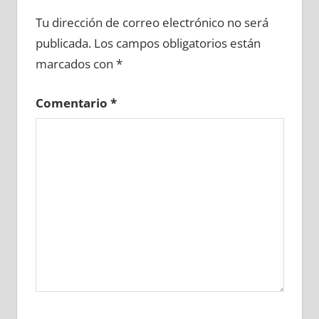
648920081
»
648920082
»
648920083
»
Tu dirección de correo electrónico no será
648920084
»
648920085
»
648920086
»
publicada.
Los campos obligatorios están
648920087
»
648920088
»
648920089
»
marcados con
*
648920090
»
648920091
»
648920092
»
648920093
»
648920094
»
648920095
»
Comentario
*
648920096
»
648920097
»
648920098
»
648920099
»
648920100
»
648920101
»
648920102
»
648920103
»
648920104
»
648920105
»
648920106
»
648920107
»
648920108
»
648920109
»
648920110
»
648920111
»
648920112
»
648920113
»
648920114
»
648920115
»
648920116
»
648920117
»
648920118
»
648920119
»
648920120
»
648920121
»
648920122
»
648920123
»
648920124
»
648920125
»
648920126
»
648920127
»
648920128
»