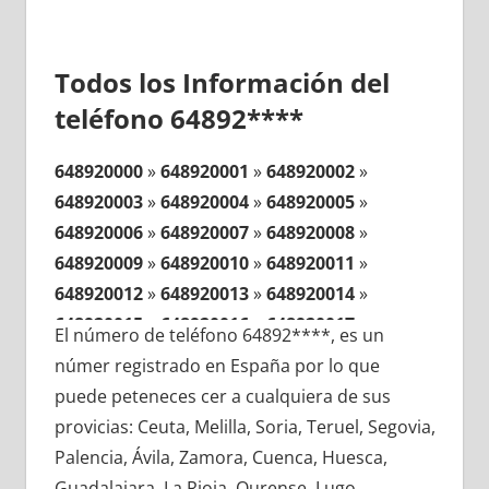
Todos los Información del
teléfono 64892****
648920000
»
648920001
»
648920002
»
648920003
»
648920004
»
648920005
»
648920006
»
648920007
»
648920008
»
648920009
»
648920010
»
648920011
»
648920012
»
648920013
»
648920014
»
648920015
»
648920016
»
648920017
»
El número de teléfono 64892****, es un
648920018
»
648920019
»
648920020
»
númer registrado en España por lo que
648920021
»
648920022
»
648920023
»
puede peteneces cer a cualquiera de sus
648920024
»
648920025
»
648920026
»
provicias: Ceuta, Melilla, Soria, Teruel, Segovia,
648920027
»
648920028
»
648920029
»
Palencia, Ávila, Zamora, Cuenca, Huesca,
648920030
»
648920031
»
648920032
»
Guadalajara, La Rioja, Ourense, Lugo,