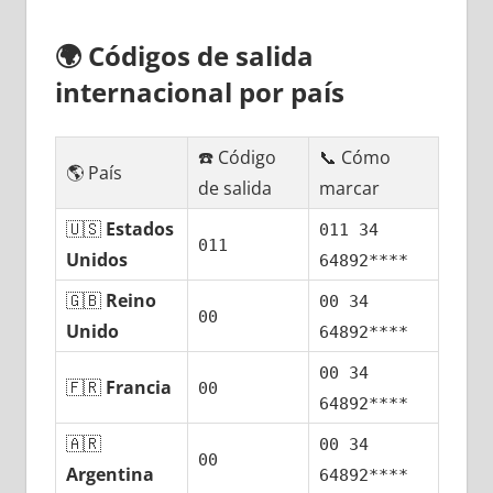
🌍
Códigos dе salida
internacional pοr país
☎️ Código
📞 Cómo
🌎 País
dе salida
marcar
🇺🇸
Estados
011 34
011
Unidos
64892****
🇬🇧
Reino
00 34
00
Unido
64892****
00 34
🇫🇷
Francia
00
64892****
🇦🇷
00 34
00
Argentina
64892****