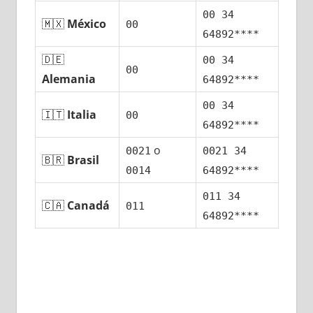
00 34
🇲🇽
México
00
64892****
🇩🇪
00 34
00
Alemania
64892****
00 34
🇮🇹
Italia
00
64892****
ο
0021
0021 34
🇧🇷
Brasil
0014
64892****
011 34
🇨🇦
Canadá
011
64892****