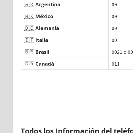
🇦🇷
Argentina
00
🇲🇽
México
00
🇩🇪
Alemania
00
🇮🇹
Italia
00
🇧🇷
Brasil
ο
0021
00
🇨🇦
Canadá
011
Todos los Información del telé