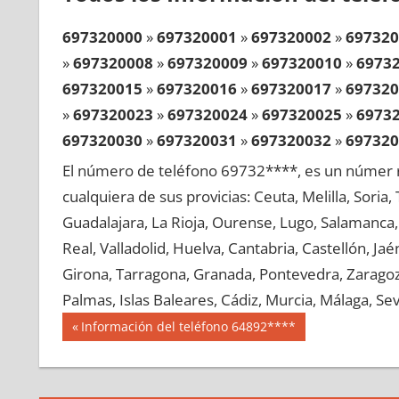
697320000
»
697320001
»
697320002
»
697320
»
697320008
»
697320009
»
697320010
»
6973
697320015
»
697320016
»
697320017
»
697320
»
697320023
»
697320024
»
697320025
»
6973
697320030
»
697320031
»
697320032
»
697320
»
697320038
»
697320039
»
697320040
»
6973
El número de teléfono 69732****, es un númer r
697320045
»
697320046
»
697320047
»
697320
cualquiera de sus provicias: Ceuta, Melilla, Soria
»
697320053
»
697320054
»
697320055
»
6973
Guadalajara, La Rioja, Ourense, Lugo, Salamanca, 
697320060
»
697320061
»
697320062
»
697320
Real, Valladolid, Huelva, Cantabria, Castellón, J
»
697320068
»
697320069
»
697320070
»
6973
Girona, Tarragona, Granada, Pontevedra, Zaragoza
697320075
»
697320076
»
697320077
»
697320
Palmas, Islas Baleares, Cádiz, Murcia, Málaga, Sevi
»
697320083
»
697320084
»
697320085
»
6973
Navegación
69732
Entrada
Información del teléfono 64892****
697320090
»
697320091
»
697320092
»
697320
anterior:
de
»
697320098
»
697320099
»
697320100
»
6973
entradas
697320105
»
697320106
»
697320107
»
697320