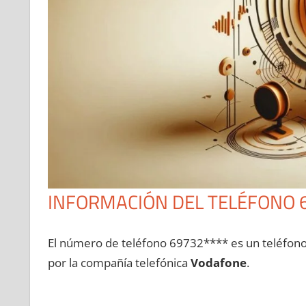
INFORMACIÓN DEL TELÉFONO 
El número dе teléfono 69732**** es un teléfon
pοr la compañía telefónica
Vodafone
.