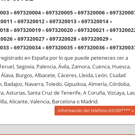
003
»
697320004
»
697320005
»
697320006
»
69732000
20011
»
697320012
»
697320013
»
697320014
»
018
»
697320019
»
697320020
»
697320021
»
69732002
20026
»
697320027
»
697320028
»
697320029
»
033
»
697320034
»
697320035
»
697320036
»
69732003
20041
»
697320042
»
697320043
»
697320044
»
egistrado en España por lo que puede peteneces cer a
048
»
697320049
»
697320050
»
697320051
»
69732005
, Teruel, Segovia, Palencia, Ávila, Zamora, Cuenca, Huesca,
20056
»
697320057
»
697320058
»
697320059
»
Álava, Burgos, Albacete, Cáceres, Lleida, León, Ciudad
063
»
697320064
»
697320065
»
697320066
»
69732006
aén, Badajoz, Navarra, Toledo, Gipuzkoa, Almería, Córdoba,
20071
»
697320072
»
697320073
»
697320074
»
, Asturias, Santa Cruz de Tenerife, A Coruña, Vizcaya, Las
078
»
697320079
»
697320080
»
697320081
»
69732008
lla, Alicante, Valencia, Barcelona o Madrid.
20086
»
697320087
»
697320088
»
697320089
»
Siguiente
Información del teléfono 63100****
093
»
697320094
»
697320095
»
697320096
»
69732009
entrada:
20101
»
697320102
»
697320103
»
697320104
»
108
»
697320109
»
697320110
»
697320111
»
69732011