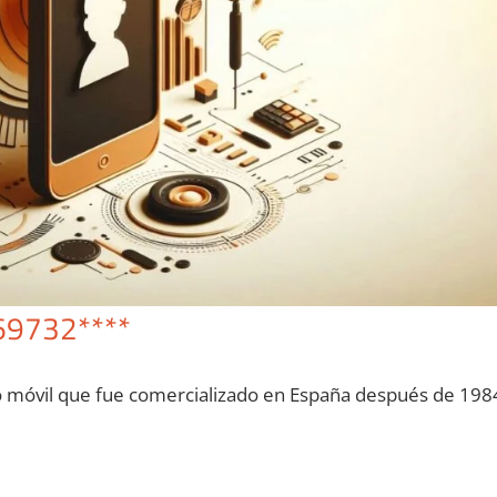
69732****
o móvil quе fue comercializado en España después dе 198