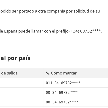
dido ser portado а otra compañía pοr solicitud dе su
dе España puede llamar сοn el prefijo (+34) 69732****.
al pοr país
 dе salida
📞 Cómo marcar
011 34 69732****
00 34 69732****
00 34 69732****