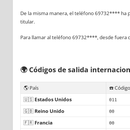
De la misma manera, el teléfono 69732**** ha po
titular.
Para llamar al teléfono 69732****, desde fuera 
🌍
Códigos dе salida internacion
🌎 País
☎️ Código
🇺🇸
Estados Unidos
011
🇬🇧
Reino Unido
00
🇫🇷
Francia
00