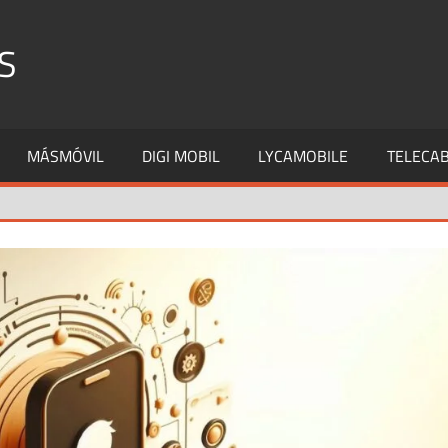
S
MÁSMÓVIL
DIGI MOBIL
LYCAMOBILE
TELECAB