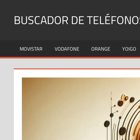
Saltar
al
BUSCADOR DE TELÉFONO
contenido
Identifica
Números
MOVISTAR
VODAFONE
ORANGE
YOIGO
Fijos
y
Móviles