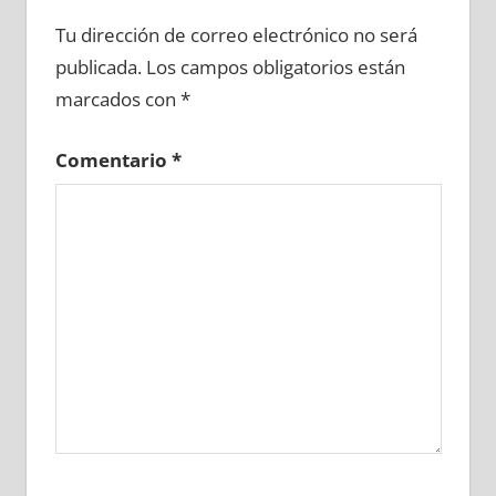
652870081
»
652870082
»
652870083
»
Tu dirección de correo electrónico no será
652870084
»
652870085
»
652870086
»
publicada.
Los campos obligatorios están
652870087
»
652870088
»
652870089
»
marcados con
*
652870090
»
652870091
»
652870092
»
652870093
»
652870094
»
652870095
»
Comentario
*
652870096
»
652870097
»
652870098
»
652870099
»
652870100
»
652870101
»
652870102
»
652870103
»
652870104
»
652870105
»
652870106
»
652870107
»
652870108
»
652870109
»
652870110
»
652870111
»
652870112
»
652870113
»
652870114
»
652870115
»
652870116
»
652870117
»
652870118
»
652870119
»
652870120
»
652870121
»
652870122
»
652870123
»
652870124
»
652870125
»
652870126
»
652870127
»
652870128
»