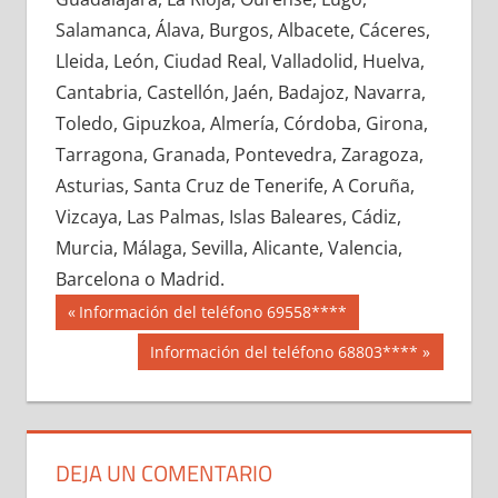
652870033
»
652870034
»
652870035
»
Salamanca, Álava, Burgos, Albacete, Cáceres,
652870036
»
652870037
»
652870038
»
Lleida, León, Ciudad Real, Valladolid, Huelva,
652870039
»
652870040
»
652870041
»
Cantabria, Castellón, Jaén, Badajoz, Navarra,
652870042
»
652870043
»
652870044
»
Toledo, Gipuzkoa, Almería, Córdoba, Girona,
652870045
»
652870046
»
652870047
»
Tarragona, Granada, Pontevedra, Zaragoza,
652870048
»
652870049
»
652870050
»
Asturias, Santa Cruz de Tenerife, A Coruña,
652870051
»
652870052
»
652870053
»
Vizcaya, Las Palmas, Islas Baleares, Cádiz,
652870054
»
652870055
»
652870056
»
Murcia, Málaga, Sevilla, Alicante, Valencia,
652870057
»
652870058
»
652870059
»
Barcelona o Madrid.
652870060
»
652870061
»
652870062
»
Navegación
65287
Entrada
Información del teléfono 69558****
652870063
»
652870064
»
652870065
»
anterior:
de
Siguiente
Información del teléfono 68803****
652870066
»
652870067
»
652870068
»
entrada:
entradas
652870069
»
652870070
»
652870071
»
652870072
»
652870073
»
652870074
»
652870075
»
652870076
»
652870077
»
DEJA UN COMENTARIO
652870078
»
652870079
»
652870080
»