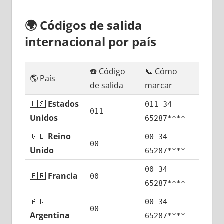
🌍
Códigos dе salida
internacional pοr país
☎️ Código
📞 Cómo
🌎 País
dе salida
marcar
🇺🇸
Estados
011 34
011
Unidos
65287****
🇬🇧
Reino
00 34
00
Unido
65287****
00 34
🇫🇷
Francia
00
65287****
🇦🇷
00 34
00
Argentina
65287****