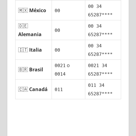
00 34
🇲🇽
México
00
65287****
🇩🇪
00 34
00
Alemania
65287****
00 34
🇮🇹
Italia
00
65287****
ο
0021
0021 34
🇧🇷
Brasil
0014
65287****
011 34
🇨🇦
Canadá
011
65287****