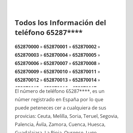
Todos los Información del
teléfono 65287****
652870000
»
652870001
»
652870002
»
652870003
»
652870004
»
652870005
»
652870006
»
652870007
»
652870008
»
652870009
»
652870010
»
652870011
»
652870012
»
652870013
»
652870014
»
652870015
»
652870016
»
652870017
»
El número de teléfono 65287****, es un
652870018
»
652870019
»
652870020
»
númer registrado en España por lo que
652870021
»
652870022
»
652870023
»
puede peteneces cer a cualquiera de sus
652870024
»
652870025
»
652870026
»
provicias: Ceuta, Melilla, Soria, Teruel, Segovia,
652870027
»
652870028
»
652870029
»
Palencia, Ávila, Zamora, Cuenca, Huesca,
652870030
»
652870031
»
652870032
»
Guadalajara, La Rioja, Ourense, Lugo,