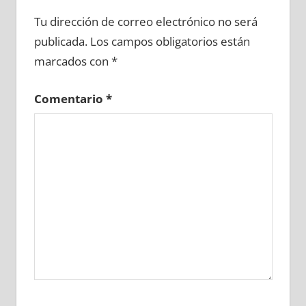
695580081
»
695580082
»
695580083
»
Tu dirección de correo electrónico no será
695580084
»
695580085
»
695580086
»
publicada.
Los campos obligatorios están
695580087
»
695580088
»
695580089
»
marcados con
*
695580090
»
695580091
»
695580092
»
695580093
»
695580094
»
695580095
»
Comentario
*
695580096
»
695580097
»
695580098
»
695580099
»
695580100
»
695580101
»
695580102
»
695580103
»
695580104
»
695580105
»
695580106
»
695580107
»
695580108
»
695580109
»
695580110
»
695580111
»
695580112
»
695580113
»
695580114
»
695580115
»
695580116
»
695580117
»
695580118
»
695580119
»
695580120
»
695580121
»
695580122
»
695580123
»
695580124
»
695580125
»
695580126
»
695580127
»
695580128
»