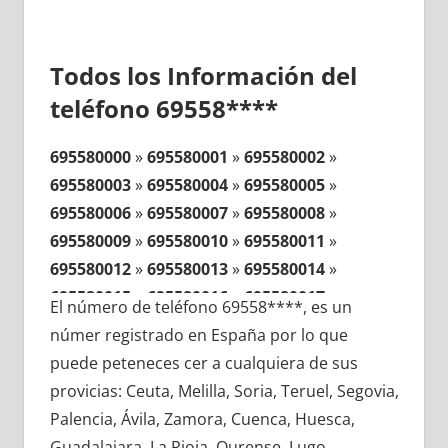
Todos los Información del
teléfono 69558****
695580000
»
695580001
»
695580002
»
695580003
»
695580004
»
695580005
»
695580006
»
695580007
»
695580008
»
695580009
»
695580010
»
695580011
»
695580012
»
695580013
»
695580014
»
695580015
»
695580016
»
695580017
»
El número de teléfono 69558****, es un
695580018
»
695580019
»
695580020
»
númer registrado en España por lo que
695580021
»
695580022
»
695580023
»
puede peteneces cer a cualquiera de sus
695580024
»
695580025
»
695580026
»
provicias: Ceuta, Melilla, Soria, Teruel, Segovia,
695580027
»
695580028
»
695580029
»
Palencia, Ávila, Zamora, Cuenca, Huesca,
695580030
»
695580031
»
695580032
»
Guadalajara, La Rioja, Ourense, Lugo,