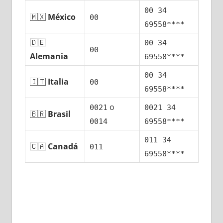
00 34
🇲🇽
México
00
69558****
🇩🇪
00 34
00
Alemania
69558****
00 34
🇮🇹
Italia
00
69558****
ο
0021
0021 34
🇧🇷
Brasil
0014
69558****
011 34
🇨🇦
Canadá
011
69558****