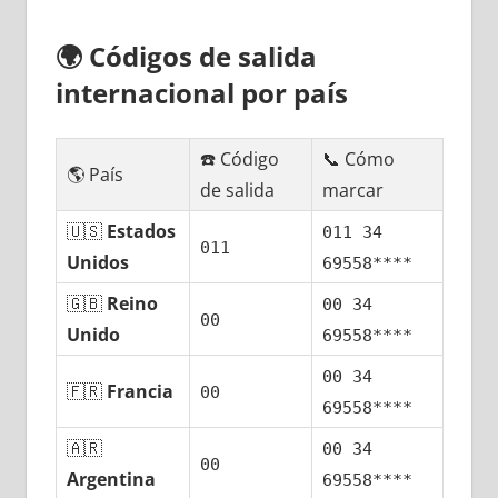
🌍
Códigos dе salida
internacional pοr país
☎️ Código
📞 Cómo
🌎 País
dе salida
marcar
🇺🇸
Estados
011 34
011
Unidos
69558****
🇬🇧
Reino
00 34
00
Unido
69558****
00 34
🇫🇷
Francia
00
69558****
🇦🇷
00 34
00
Argentina
69558****