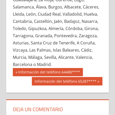
695580033
»
695580034
»
695580035
»
Salamanca, Álava, Burgos, Albacete, Cáceres,
695580036
»
695580037
»
695580038
»
Lleida, León, Ciudad Real, Valladolid, Huelva,
695580039
»
695580040
»
695580041
»
Cantabria, Castellón, Jaén, Badajoz, Navarra,
695580042
»
695580043
»
695580044
»
Toledo, Gipuzkoa, Almería, Córdoba, Girona,
695580045
»
695580046
»
695580047
»
Tarragona, Granada, Pontevedra, Zaragoza,
695580048
»
695580049
»
695580050
»
Asturias, Santa Cruz de Tenerife, A Coruña,
695580051
»
695580052
»
695580053
»
Vizcaya, Las Palmas, Islas Baleares, Cádiz,
695580054
»
695580055
»
695580056
»
Murcia, Málaga, Sevilla, Alicante, Valencia,
695580057
»
695580058
»
695580059
»
Barcelona o Madrid.
695580060
»
695580061
»
695580062
»
Navegación
69558
Entrada
Información del teléfono 64488****
695580063
»
695580064
»
695580065
»
anterior:
de
Siguiente
Información del teléfono 65287****
695580066
»
695580067
»
695580068
»
entrada:
entradas
695580069
»
695580070
»
695580071
»
695580072
»
695580073
»
695580074
»
695580075
»
695580076
»
695580077
»
DEJA UN COMENTARIO
695580078
»
695580079
»
695580080
»