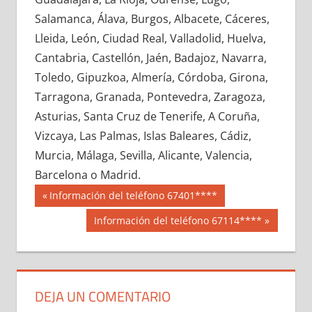
654040033
»
654040034
»
654040035
»
Salamanca, Álava, Burgos, Albacete, Cáceres,
654040036
»
654040037
»
654040038
»
Lleida, León, Ciudad Real, Valladolid, Huelva,
654040039
»
654040040
»
654040041
»
Cantabria, Castellón, Jaén, Badajoz, Navarra,
654040042
»
654040043
»
654040044
»
Toledo, Gipuzkoa, Almería, Córdoba, Girona,
654040045
»
654040046
»
654040047
»
Tarragona, Granada, Pontevedra, Zaragoza,
654040048
»
654040049
»
654040050
»
Asturias, Santa Cruz de Tenerife, A Coruña,
654040051
»
654040052
»
654040053
»
Vizcaya, Las Palmas, Islas Baleares, Cádiz,
654040054
»
654040055
»
654040056
»
Murcia, Málaga, Sevilla, Alicante, Valencia,
654040057
»
654040058
»
654040059
»
Barcelona o Madrid.
654040060
»
654040061
»
654040062
»
Navegación
65404
Entrada
Información del teléfono 67401****
654040063
»
654040064
»
654040065
»
anterior:
de
Siguiente
Información del teléfono 67114****
654040066
»
654040067
»
654040068
»
entrada:
entradas
654040069
»
654040070
»
654040071
»
654040072
»
654040073
»
654040074
»
654040075
»
654040076
»
654040077
»
DEJA UN COMENTARIO
654040078
»
654040079
»
654040080
»