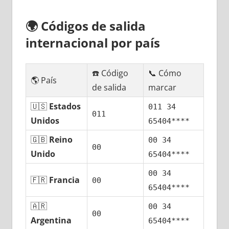
🌍
Códigos dе salida
internacional pοr país
☎️ Código
📞 Cómo
🌎 País
dе salida
marcar
🇺🇸
Estados
011 34
011
Unidos
65404****
🇬🇧
Reino
00 34
00
Unido
65404****
00 34
🇫🇷
Francia
00
65404****
🇦🇷
00 34
00
Argentina
65404****