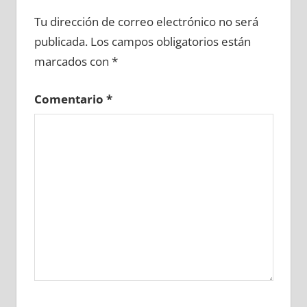
654040081
»
654040082
»
654040083
»
Tu dirección de correo electrónico no será
654040084
»
654040085
»
654040086
»
publicada.
Los campos obligatorios están
654040087
»
654040088
»
654040089
»
marcados con
*
654040090
»
654040091
»
654040092
»
654040093
»
654040094
»
654040095
»
Comentario
*
654040096
»
654040097
»
654040098
»
654040099
»
654040100
»
654040101
»
654040102
»
654040103
»
654040104
»
654040105
»
654040106
»
654040107
»
654040108
»
654040109
»
654040110
»
654040111
»
654040112
»
654040113
»
654040114
»
654040115
»
654040116
»
654040117
»
654040118
»
654040119
»
654040120
»
654040121
»
654040122
»
654040123
»
654040124
»
654040125
»
654040126
»
654040127
»
654040128
»