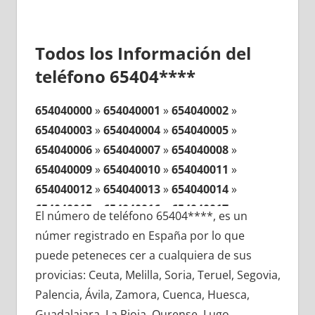
Todos los Información del
teléfono 65404****
654040000
»
654040001
»
654040002
»
654040003
»
654040004
»
654040005
»
654040006
»
654040007
»
654040008
»
654040009
»
654040010
»
654040011
»
654040012
»
654040013
»
654040014
»
654040015
»
654040016
»
654040017
»
El número de teléfono 65404****, es un
654040018
»
654040019
»
654040020
»
númer registrado en España por lo que
654040021
»
654040022
»
654040023
»
puede peteneces cer a cualquiera de sus
654040024
»
654040025
»
654040026
»
provicias: Ceuta, Melilla, Soria, Teruel, Segovia,
654040027
»
654040028
»
654040029
»
Palencia, Ávila, Zamora, Cuenca, Huesca,
654040030
»
654040031
»
654040032
»
Guadalajara, La Rioja, Ourense, Lugo,