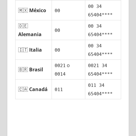
00 34
🇲🇽
México
00
65404****
🇩🇪
00 34
00
Alemania
65404****
00 34
🇮🇹
Italia
00
65404****
ο
0021
0021 34
🇧🇷
Brasil
0014
65404****
011 34
🇨🇦
Canadá
011
65404****