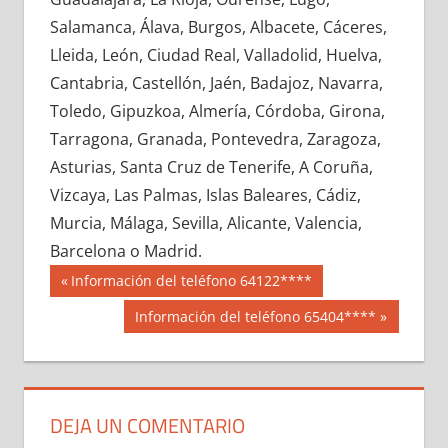
674010033
»
674010034
»
674010035
»
Salamanca, Álava, Burgos, Albacete, Cáceres,
674010036
»
674010037
»
674010038
»
Lleida, León, Ciudad Real, Valladolid, Huelva,
674010039
»
674010040
»
674010041
»
Cantabria, Castellón, Jaén, Badajoz, Navarra,
674010042
»
674010043
»
674010044
»
Toledo, Gipuzkoa, Almería, Córdoba, Girona,
674010045
»
674010046
»
674010047
»
Tarragona, Granada, Pontevedra, Zaragoza,
674010048
»
674010049
»
674010050
»
Asturias, Santa Cruz de Tenerife, A Coruña,
674010051
»
674010052
»
674010053
»
Vizcaya, Las Palmas, Islas Baleares, Cádiz,
674010054
»
674010055
»
674010056
»
Murcia, Málaga, Sevilla, Alicante, Valencia,
674010057
»
674010058
»
674010059
»
Barcelona o Madrid.
674010060
»
674010061
»
674010062
»
Navegación
67401
Entrada
Información del teléfono 64122****
674010063
»
674010064
»
674010065
»
anterior:
de
Siguiente
Información del teléfono 65404****
674010066
»
674010067
»
674010068
»
entrada:
entradas
674010069
»
674010070
»
674010071
»
674010072
»
674010073
»
674010074
»
674010075
»
674010076
»
674010077
»
DEJA UN COMENTARIO
674010078
»
674010079
»
674010080
»