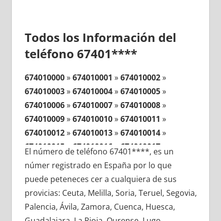
Todos los Información del
teléfono 67401****
674010000
»
674010001
»
674010002
»
674010003
»
674010004
»
674010005
»
674010006
»
674010007
»
674010008
»
674010009
»
674010010
»
674010011
»
674010012
»
674010013
»
674010014
»
674010015
»
674010016
»
674010017
»
El número de teléfono 67401****, es un
674010018
»
674010019
»
674010020
»
númer registrado en España por lo que
674010021
»
674010022
»
674010023
»
puede peteneces cer a cualquiera de sus
674010024
»
674010025
»
674010026
»
provicias: Ceuta, Melilla, Soria, Teruel, Segovia,
674010027
»
674010028
»
674010029
»
Palencia, Ávila, Zamora, Cuenca, Huesca,
674010030
»
674010031
»
674010032
»
Guadalajara, La Rioja, Ourense, Lugo,