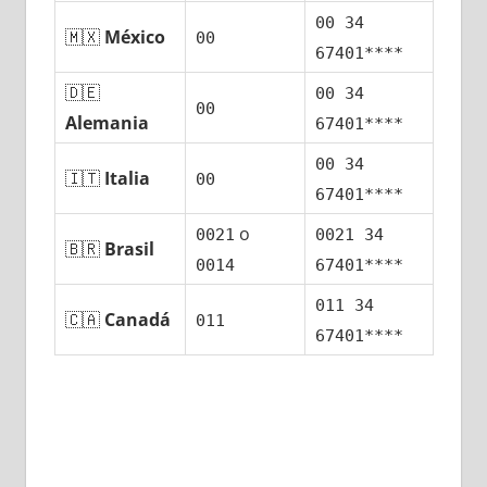
00 34
🇲🇽
México
00
67401****
🇩🇪
00 34
00
Alemania
67401****
00 34
🇮🇹
Italia
00
67401****
ο
0021
0021 34
🇧🇷
Brasil
0014
67401****
011 34
🇨🇦
Canadá
011
67401****