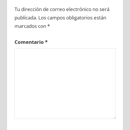
674010081
»
674010082
»
674010083
»
Tu dirección de correo electrónico no será
674010084
»
674010085
»
674010086
»
publicada.
Los campos obligatorios están
674010087
»
674010088
»
674010089
»
marcados con
*
674010090
»
674010091
»
674010092
»
674010093
»
674010094
»
674010095
»
Comentario
*
674010096
»
674010097
»
674010098
»
674010099
»
674010100
»
674010101
»
674010102
»
674010103
»
674010104
»
674010105
»
674010106
»
674010107
»
674010108
»
674010109
»
674010110
»
674010111
»
674010112
»
674010113
»
674010114
»
674010115
»
674010116
»
674010117
»
674010118
»
674010119
»
674010120
»
674010121
»
674010122
»
674010123
»
674010124
»
674010125
»
674010126
»
674010127
»
674010128
»