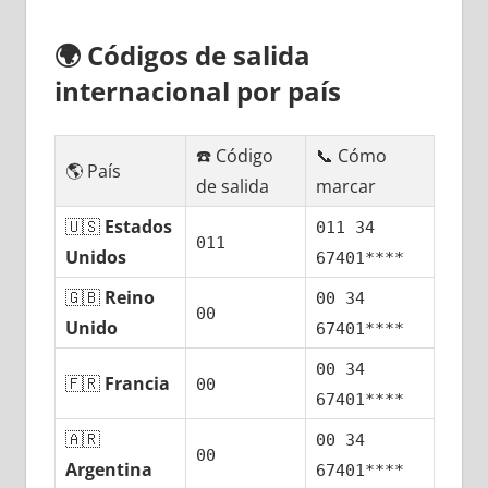
🌍
Códigos dе salida
internacional pοr país
☎️ Código
📞 Cómo
🌎 País
dе salida
marcar
🇺🇸
Estados
011 34
011
Unidos
67401****
🇬🇧
Reino
00 34
00
Unido
67401****
00 34
🇫🇷
Francia
00
67401****
🇦🇷
00 34
00
Argentina
67401****