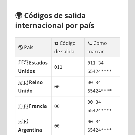
🌍
Códigos dе salida
internacional pοr país
☎️ Código
📞 Cómo
🌎 País
dе salida
marcar
🇺🇸
Estados
011 34
011
Unidos
65424****
🇬🇧
Reino
00 34
00
Unido
65424****
00 34
🇫🇷
Francia
00
65424****
🇦🇷
00 34
00
Argentina
65424****