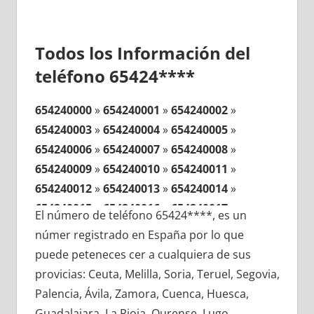
Todos los Información del
teléfono 65424****
654240000
»
654240001
»
654240002
»
654240003
»
654240004
»
654240005
»
654240006
»
654240007
»
654240008
»
654240009
»
654240010
»
654240011
»
654240012
»
654240013
»
654240014
»
654240015
»
654240016
»
654240017
»
El número de teléfono 65424****, es un
654240018
»
654240019
»
654240020
»
númer registrado en España por lo que
654240021
»
654240022
»
654240023
»
puede peteneces cer a cualquiera de sus
654240024
»
654240025
»
654240026
»
provicias: Ceuta, Melilla, Soria, Teruel, Segovia,
654240027
»
654240028
»
654240029
»
Palencia, Ávila, Zamora, Cuenca, Huesca,
654240030
»
654240031
»
654240032
»
Guadalajara, La Rioja, Ourense, Lugo,