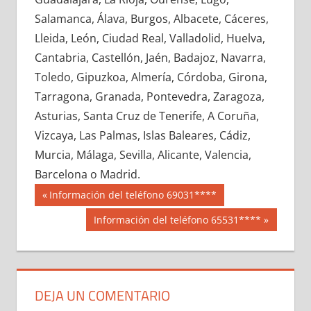
654240033
»
654240034
»
654240035
»
Salamanca, Álava, Burgos, Albacete, Cáceres,
654240036
»
654240037
»
654240038
»
Lleida, León, Ciudad Real, Valladolid, Huelva,
654240039
»
654240040
»
654240041
»
Cantabria, Castellón, Jaén, Badajoz, Navarra,
654240042
»
654240043
»
654240044
»
Toledo, Gipuzkoa, Almería, Córdoba, Girona,
654240045
»
654240046
»
654240047
»
Tarragona, Granada, Pontevedra, Zaragoza,
654240048
»
654240049
»
654240050
»
Asturias, Santa Cruz de Tenerife, A Coruña,
654240051
»
654240052
»
654240053
»
Vizcaya, Las Palmas, Islas Baleares, Cádiz,
654240054
»
654240055
»
654240056
»
Murcia, Málaga, Sevilla, Alicante, Valencia,
654240057
»
654240058
»
654240059
»
Barcelona o Madrid.
654240060
»
654240061
»
654240062
»
Navegación
65424
Entrada
Información del teléfono 69031****
654240063
»
654240064
»
654240065
»
anterior:
de
Siguiente
Información del teléfono 65531****
654240066
»
654240067
»
654240068
»
entrada:
entradas
654240069
»
654240070
»
654240071
»
654240072
»
654240073
»
654240074
»
654240075
»
654240076
»
654240077
»
DEJA UN COMENTARIO
654240078
»
654240079
»
654240080
»