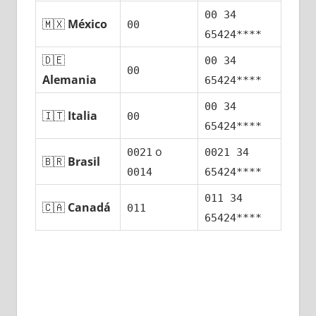
00 34
🇲🇽
México
00
65424****
🇩🇪
00 34
00
Alemania
65424****
00 34
🇮🇹
Italia
00
65424****
ο
0021
0021 34
🇧🇷
Brasil
0014
65424****
011 34
🇨🇦
Canadá
011
65424****