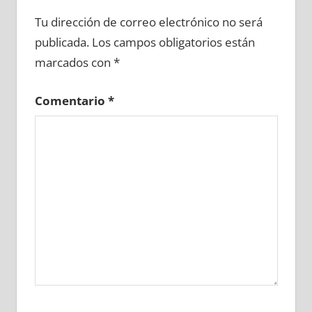
654240081
»
654240082
»
654240083
»
Tu dirección de correo electrónico no será
654240084
»
654240085
»
654240086
»
publicada.
Los campos obligatorios están
654240087
»
654240088
»
654240089
»
marcados con
*
654240090
»
654240091
»
654240092
»
654240093
»
654240094
»
654240095
»
Comentario
*
654240096
»
654240097
»
654240098
»
654240099
»
654240100
»
654240101
»
654240102
»
654240103
»
654240104
»
654240105
»
654240106
»
654240107
»
654240108
»
654240109
»
654240110
»
654240111
»
654240112
»
654240113
»
654240114
»
654240115
»
654240116
»
654240117
»
654240118
»
654240119
»
654240120
»
654240121
»
654240122
»
654240123
»
654240124
»
654240125
»
654240126
»
654240127
»
654240128
»