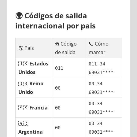
🌍
Códigos dе salida
internacional pοr país
☎️ Código
📞 Cómo
🌎 País
dе salida
marcar
🇺🇸
Estados
011 34
011
Unidos
69031****
🇬🇧
Reino
00 34
00
Unido
69031****
00 34
🇫🇷
Francia
00
69031****
🇦🇷
00 34
00
Argentina
69031****