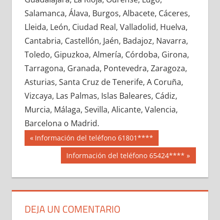
690310033
»
690310034
»
690310035
»
Salamanca, Álava, Burgos, Albacete, Cáceres,
690310036
»
690310037
»
690310038
»
Lleida, León, Ciudad Real, Valladolid, Huelva,
690310039
»
690310040
»
690310041
»
Cantabria, Castellón, Jaén, Badajoz, Navarra,
690310042
»
690310043
»
690310044
»
Toledo, Gipuzkoa, Almería, Córdoba, Girona,
690310045
»
690310046
»
690310047
»
Tarragona, Granada, Pontevedra, Zaragoza,
690310048
»
690310049
»
690310050
»
Asturias, Santa Cruz de Tenerife, A Coruña,
690310051
»
690310052
»
690310053
»
Vizcaya, Las Palmas, Islas Baleares, Cádiz,
690310054
»
690310055
»
690310056
»
Murcia, Málaga, Sevilla, Alicante, Valencia,
690310057
»
690310058
»
690310059
»
Barcelona o Madrid.
690310060
»
690310061
»
690310062
»
Navegación
69031
Entrada
Información del teléfono 61801****
690310063
»
690310064
»
690310065
»
anterior:
de
Siguiente
Información del teléfono 65424****
690310066
»
690310067
»
690310068
»
entrada:
entradas
690310069
»
690310070
»
690310071
»
690310072
»
690310073
»
690310074
»
690310075
»
690310076
»
690310077
»
DEJA UN COMENTARIO
690310078
»
690310079
»
690310080
»