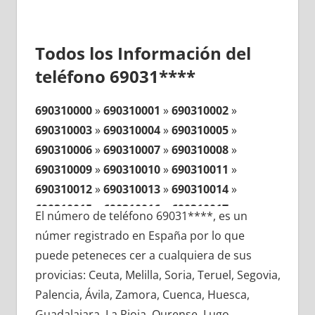
Todos los Información del
teléfono 69031****
690310000
»
690310001
»
690310002
»
690310003
»
690310004
»
690310005
»
690310006
»
690310007
»
690310008
»
690310009
»
690310010
»
690310011
»
690310012
»
690310013
»
690310014
»
690310015
»
690310016
»
690310017
»
El número de teléfono 69031****, es un
690310018
»
690310019
»
690310020
»
númer registrado en España por lo que
690310021
»
690310022
»
690310023
»
puede peteneces cer a cualquiera de sus
690310024
»
690310025
»
690310026
»
provicias: Ceuta, Melilla, Soria, Teruel, Segovia,
690310027
»
690310028
»
690310029
»
Palencia, Ávila, Zamora, Cuenca, Huesca,
690310030
»
690310031
»
690310032
»
Guadalajara, La Rioja, Ourense, Lugo,