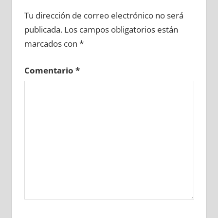
690310081
»
690310082
»
690310083
»
Tu dirección de correo electrónico no será
690310084
»
690310085
»
690310086
»
publicada.
Los campos obligatorios están
690310087
»
690310088
»
690310089
»
marcados con
*
690310090
»
690310091
»
690310092
»
690310093
»
690310094
»
690310095
»
Comentario
*
690310096
»
690310097
»
690310098
»
690310099
»
690310100
»
690310101
»
690310102
»
690310103
»
690310104
»
690310105
»
690310106
»
690310107
»
690310108
»
690310109
»
690310110
»
690310111
»
690310112
»
690310113
»
690310114
»
690310115
»
690310116
»
690310117
»
690310118
»
690310119
»
690310120
»
690310121
»
690310122
»
690310123
»
690310124
»
690310125
»
690310126
»
690310127
»
690310128
»