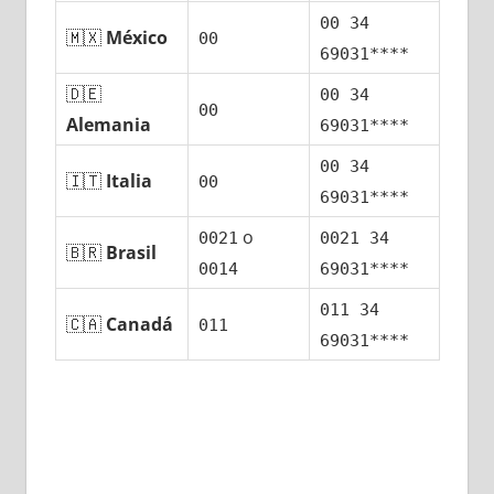
00 34
🇲🇽
México
00
69031****
🇩🇪
00 34
00
Alemania
69031****
00 34
🇮🇹
Italia
00
69031****
ο
0021
0021 34
🇧🇷
Brasil
0014
69031****
011 34
🇨🇦
Canadá
011
69031****