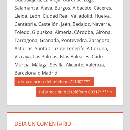
654470033
»
654470034
»
654470035
»
Salamanca, Álava, Burgos, Albacete, Cáceres,
654470036
»
654470037
»
654470038
»
Lleida, León, Ciudad Real, Valladolid, Huelva,
654470039
»
654470040
»
654470041
»
Cantabria, Castellón, Jaén, Badajoz, Navarra,
654470042
»
654470043
»
654470044
»
Toledo, Gipuzkoa, Almería, Córdoba, Girona,
654470045
»
654470046
»
654470047
»
Tarragona, Granada, Pontevedra, Zaragoza,
654470048
»
654470049
»
654470050
»
Asturias, Santa Cruz de Tenerife, A Coruña,
654470051
»
654470052
»
654470053
»
Vizcaya, Las Palmas, Islas Baleares, Cádiz,
654470054
»
654470055
»
654470056
»
Murcia, Málaga, Sevilla, Alicante, Valencia,
654470057
»
654470058
»
654470059
»
Barcelona o Madrid.
654470060
»
654470061
»
654470062
»
Navegación
65447
Entrada
Información del teléfono 71100****
654470063
»
654470064
»
654470065
»
anterior:
de
Siguiente
Información del teléfono 69317****
654470066
»
654470067
»
654470068
»
entrada:
entradas
654470069
»
654470070
»
654470071
»
654470072
»
654470073
»
654470074
»
654470075
»
654470076
»
654470077
»
DEJA UN COMENTARIO
654470078
»
654470079
»
654470080
»