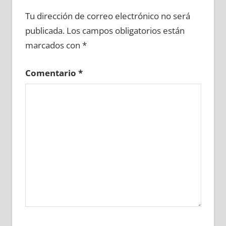
654470081
»
654470082
»
654470083
»
Tu dirección de correo electrónico no será
654470084
»
654470085
»
654470086
»
publicada.
Los campos obligatorios están
654470087
»
654470088
»
654470089
»
marcados con
*
654470090
»
654470091
»
654470092
»
654470093
»
654470094
»
654470095
»
Comentario
*
654470096
»
654470097
»
654470098
»
654470099
»
654470100
»
654470101
»
654470102
»
654470103
»
654470104
»
654470105
»
654470106
»
654470107
»
654470108
»
654470109
»
654470110
»
654470111
»
654470112
»
654470113
»
654470114
»
654470115
»
654470116
»
654470117
»
654470118
»
654470119
»
654470120
»
654470121
»
654470122
»
654470123
»
654470124
»
654470125
»
654470126
»
654470127
»
654470128
»