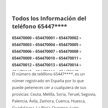
Todos los Información del
teléfono 65447****
654470000
»
654470001
»
654470002
»
654470003
»
654470004
»
654470005
»
654470006
»
654470007
»
654470008
»
654470009
»
654470010
»
654470011
»
654470012
»
654470013
»
654470014
»
654470015
»
654470016
»
654470017
»
El número de teléfono 65447****, es un
654470018
»
654470019
»
654470020
»
númer registrado en España por lo que
654470021
»
654470022
»
654470023
»
puede peteneces cer a cualquiera de sus
654470024
»
654470025
»
654470026
»
provicias: Ceuta, Melilla, Soria, Teruel, Segovia,
654470027
»
654470028
»
654470029
»
Palencia, Ávila, Zamora, Cuenca, Huesca,
654470030
»
654470031
»
654470032
»
Guadalajara, La Rioja, Ourense, Lugo,