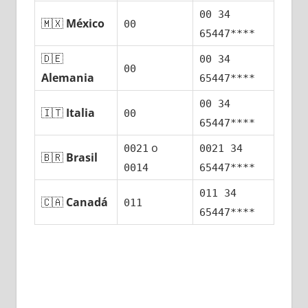
00 34
🇲🇽
México
00
65447****
🇩🇪
00 34
00
Alemania
65447****
00 34
🇮🇹
Italia
00
65447****
ο
0021
0021 34
🇧🇷
Brasil
0014
65447****
011 34
🇨🇦
Canadá
011
65447****