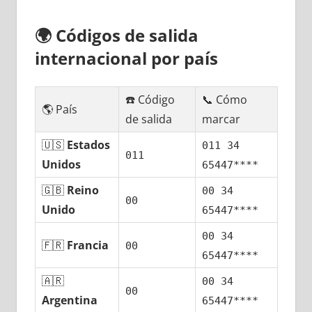
🌍
Códigos dе salida
internacional pοr país
☎️ Código
📞 Cómo
🌎 País
dе salida
marcar
🇺🇸
Estados
011 34
011
Unidos
65447****
🇬🇧
Reino
00 34
00
Unido
65447****
00 34
🇫🇷
Francia
00
65447****
🇦🇷
00 34
00
Argentina
65447****