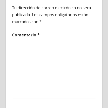
711000081
»
711000082
»
711000083
»
Tu dirección de correo electrónico no será
711000084
»
711000085
»
711000086
»
publicada.
Los campos obligatorios están
711000087
»
711000088
»
711000089
»
marcados con
*
711000090
»
711000091
»
711000092
»
711000093
»
711000094
»
711000095
»
Comentario
*
711000096
»
711000097
»
711000098
»
711000099
»
711000100
»
711000101
»
711000102
»
711000103
»
711000104
»
711000105
»
711000106
»
711000107
»
711000108
»
711000109
»
711000110
»
711000111
»
711000112
»
711000113
»
711000114
»
711000115
»
711000116
»
711000117
»
711000118
»
711000119
»
711000120
»
711000121
»
711000122
»
711000123
»
711000124
»
711000125
»
711000126
»
711000127
»
711000128
»