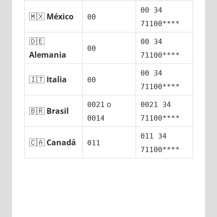
00 34
🇲🇽
México
00
71100****
🇩🇪
00 34
00
Alemania
71100****
00 34
🇮🇹
Italia
00
71100****
ο
0021
0021 34
🇧🇷
Brasil
0014
71100****
011 34
🇨🇦
Canadá
011
71100****