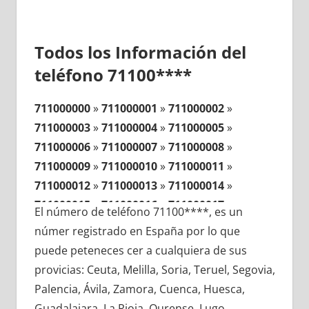
Todos los Información del
teléfono 71100****
711000000
»
711000001
»
711000002
»
711000003
»
711000004
»
711000005
»
711000006
»
711000007
»
711000008
»
711000009
»
711000010
»
711000011
»
711000012
»
711000013
»
711000014
»
711000015
»
711000016
»
711000017
»
El número de teléfono 71100****, es un
711000018
»
711000019
»
711000020
»
númer registrado en España por lo que
711000021
»
711000022
»
711000023
»
puede peteneces cer a cualquiera de sus
711000024
»
711000025
»
711000026
»
provicias: Ceuta, Melilla, Soria, Teruel, Segovia,
711000027
»
711000028
»
711000029
»
Palencia, Ávila, Zamora, Cuenca, Huesca,
711000030
»
711000031
»
711000032
»
Guadalajara, La Rioja, Ourense, Lugo,