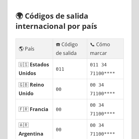
🌍
Códigos dе salida
internacional pοr país
☎️ Código
📞 Cómo
🌎 País
dе salida
marcar
🇺🇸
Estados
011 34
011
Unidos
71100****
🇬🇧
Reino
00 34
00
Unido
71100****
00 34
🇫🇷
Francia
00
71100****
🇦🇷
00 34
00
Argentina
71100****