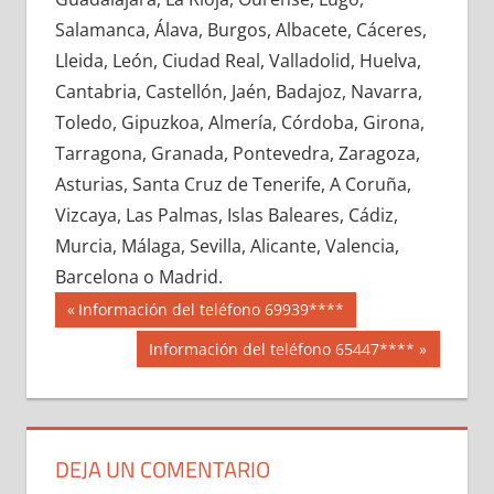
711000033
»
711000034
»
711000035
»
Salamanca, Álava, Burgos, Albacete, Cáceres,
711000036
»
711000037
»
711000038
»
Lleida, León, Ciudad Real, Valladolid, Huelva,
711000039
»
711000040
»
711000041
»
Cantabria, Castellón, Jaén, Badajoz, Navarra,
711000042
»
711000043
»
711000044
»
Toledo, Gipuzkoa, Almería, Córdoba, Girona,
711000045
»
711000046
»
711000047
»
Tarragona, Granada, Pontevedra, Zaragoza,
711000048
»
711000049
»
711000050
»
Asturias, Santa Cruz de Tenerife, A Coruña,
711000051
»
711000052
»
711000053
»
Vizcaya, Las Palmas, Islas Baleares, Cádiz,
711000054
»
711000055
»
711000056
»
Murcia, Málaga, Sevilla, Alicante, Valencia,
711000057
»
711000058
»
711000059
»
Barcelona o Madrid.
711000060
»
711000061
»
711000062
»
Navegación
71100
Entrada
Información del teléfono 69939****
711000063
»
711000064
»
711000065
»
anterior:
de
Siguiente
Información del teléfono 65447****
711000066
»
711000067
»
711000068
»
entrada:
entradas
711000069
»
711000070
»
711000071
»
711000072
»
711000073
»
711000074
»
711000075
»
711000076
»
711000077
»
DEJA UN COMENTARIO
711000078
»
711000079
»
711000080
»