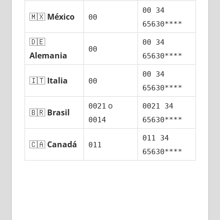
00 34
🇲🇽
México
00
65630****
🇩🇪
00 34
00
Alemania
65630****
00 34
🇮🇹
Italia
00
65630****
ο
0021
0021 34
🇧🇷
Brasil
0014
65630****
011 34
🇨🇦
Canadá
011
65630****