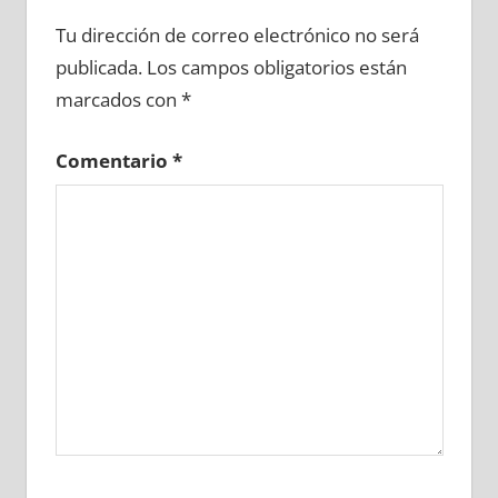
656300081
»
656300082
»
656300083
»
Tu dirección de correo electrónico no será
656300084
»
656300085
»
656300086
»
publicada.
Los campos obligatorios están
656300087
»
656300088
»
656300089
»
marcados con
*
656300090
»
656300091
»
656300092
»
656300093
»
656300094
»
656300095
»
Comentario
*
656300096
»
656300097
»
656300098
»
656300099
»
656300100
»
656300101
»
656300102
»
656300103
»
656300104
»
656300105
»
656300106
»
656300107
»
656300108
»
656300109
»
656300110
»
656300111
»
656300112
»
656300113
»
656300114
»
656300115
»
656300116
»
656300117
»
656300118
»
656300119
»
656300120
»
656300121
»
656300122
»
656300123
»
656300124
»
656300125
»
656300126
»
656300127
»
656300128
»