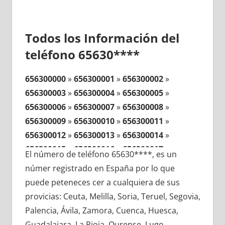
Todos los Información del
teléfono 65630****
656300000
»
656300001
»
656300002
»
656300003
»
656300004
»
656300005
»
656300006
»
656300007
»
656300008
»
656300009
»
656300010
»
656300011
»
656300012
»
656300013
»
656300014
»
656300015
»
656300016
»
656300017
»
El número de teléfono 65630****, es un
656300018
»
656300019
»
656300020
»
númer registrado en España por lo que
656300021
»
656300022
»
656300023
»
puede peteneces cer a cualquiera de sus
656300024
»
656300025
»
656300026
»
provicias: Ceuta, Melilla, Soria, Teruel, Segovia,
656300027
»
656300028
»
656300029
»
Palencia, Ávila, Zamora, Cuenca, Huesca,
656300030
»
656300031
»
656300032
»
Guadalajara, La Rioja, Ourense, Lugo,