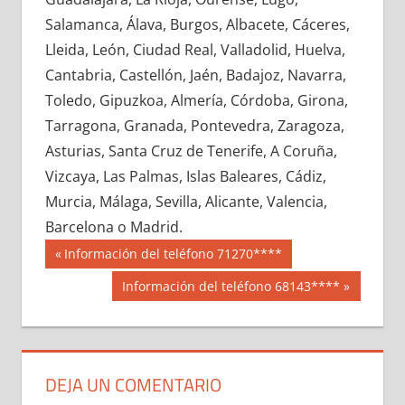
656300033
»
656300034
»
656300035
»
Salamanca, Álava, Burgos, Albacete, Cáceres,
656300036
»
656300037
»
656300038
»
Lleida, León, Ciudad Real, Valladolid, Huelva,
656300039
»
656300040
»
656300041
»
Cantabria, Castellón, Jaén, Badajoz, Navarra,
656300042
»
656300043
»
656300044
»
Toledo, Gipuzkoa, Almería, Córdoba, Girona,
656300045
»
656300046
»
656300047
»
Tarragona, Granada, Pontevedra, Zaragoza,
656300048
»
656300049
»
656300050
»
Asturias, Santa Cruz de Tenerife, A Coruña,
656300051
»
656300052
»
656300053
»
Vizcaya, Las Palmas, Islas Baleares, Cádiz,
656300054
»
656300055
»
656300056
»
Murcia, Málaga, Sevilla, Alicante, Valencia,
656300057
»
656300058
»
656300059
»
Barcelona o Madrid.
656300060
»
656300061
»
656300062
»
Navegación
65630
Entrada
Información del teléfono 71270****
656300063
»
656300064
»
656300065
»
anterior:
de
Siguiente
Información del teléfono 68143****
656300066
»
656300067
»
656300068
»
entrada:
entradas
656300069
»
656300070
»
656300071
»
656300072
»
656300073
»
656300074
»
656300075
»
656300076
»
656300077
»
DEJA UN COMENTARIO
656300078
»
656300079
»
656300080
»