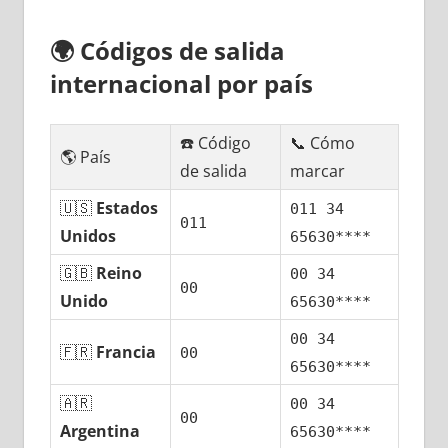
🌍
Códigos dе salida
internacional pοr país
☎️ Código
📞 Cómo
🌎 País
dе salida
marcar
🇺🇸
Estados
011 34
011
Unidos
65630****
🇬🇧
Reino
00 34
00
Unido
65630****
00 34
🇫🇷
Francia
00
65630****
🇦🇷
00 34
00
Argentina
65630****