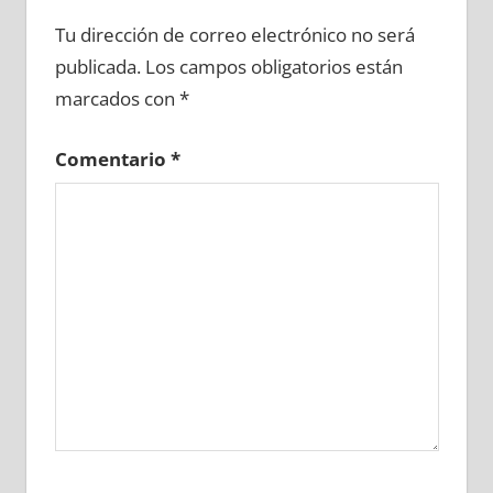
712700081
»
712700082
»
712700083
»
Tu dirección de correo electrónico no será
712700084
»
712700085
»
712700086
»
publicada.
Los campos obligatorios están
712700087
»
712700088
»
712700089
»
marcados con
*
712700090
»
712700091
»
712700092
»
712700093
»
712700094
»
712700095
»
Comentario
*
712700096
»
712700097
»
712700098
»
712700099
»
712700100
»
712700101
»
712700102
»
712700103
»
712700104
»
712700105
»
712700106
»
712700107
»
712700108
»
712700109
»
712700110
»
712700111
»
712700112
»
712700113
»
712700114
»
712700115
»
712700116
»
712700117
»
712700118
»
712700119
»
712700120
»
712700121
»
712700122
»
712700123
»
712700124
»
712700125
»
712700126
»
712700127
»
712700128
»