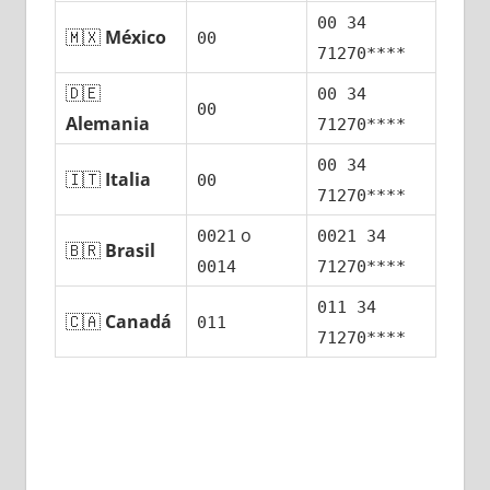
00 34
🇲🇽
México
00
71270****
🇩🇪
00 34
00
Alemania
71270****
00 34
🇮🇹
Italia
00
71270****
ο
0021
0021 34
🇧🇷
Brasil
0014
71270****
011 34
🇨🇦
Canadá
011
71270****