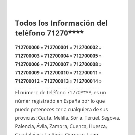
Todos los Información del
teléfono 71270****
712700000
»
712700001
»
712700002
»
712700003
»
712700004
»
712700005
»
712700006
»
712700007
»
712700008
»
712700009
»
712700010
»
712700011
»
712700012
»
712700013
»
712700014
»
712700015
»
712700016
»
712700017
»
El número de teléfono 71270****, es un
712700018
»
712700019
»
712700020
»
númer registrado en España por lo que
712700021
»
712700022
»
712700023
»
puede peteneces cer a cualquiera de sus
712700024
»
712700025
»
712700026
»
provicias: Ceuta, Melilla, Soria, Teruel, Segovia,
712700027
»
712700028
»
712700029
»
Palencia, Ávila, Zamora, Cuenca, Huesca,
712700030
»
712700031
»
712700032
»
Guadalajara, La Rioja, Ourense, Lugo,