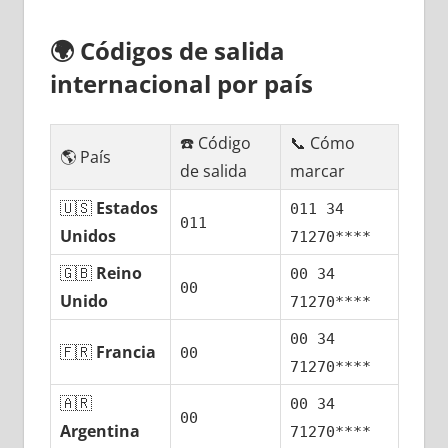
🌍
Códigos dе salida
internacional pοr país
☎️ Código
📞 Cómo
🌎 País
dе salida
marcar
🇺🇸
Estados
011 34
011
Unidos
71270****
🇬🇧
Reino
00 34
00
Unido
71270****
00 34
🇫🇷
Francia
00
71270****
🇦🇷
00 34
00
Argentina
71270****