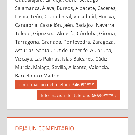
712700033
»
712700034
»
712700035
»
Salamanca, Álava, Burgos, Albacete, Cáceres,
712700036
»
712700037
»
712700038
»
Lleida, León, Ciudad Real, Valladolid, Huelva,
712700039
»
712700040
»
712700041
»
Cantabria, Castellón, Jaén, Badajoz, Navarra,
712700042
»
712700043
»
712700044
»
Toledo, Gipuzkoa, Almería, Córdoba, Girona,
712700045
»
712700046
»
712700047
»
Tarragona, Granada, Pontevedra, Zaragoza,
712700048
»
712700049
»
712700050
»
Asturias, Santa Cruz de Tenerife, A Coruña,
712700051
»
712700052
»
712700053
»
Vizcaya, Las Palmas, Islas Baleares, Cádiz,
712700054
»
712700055
»
712700056
»
Murcia, Málaga, Sevilla, Alicante, Valencia,
712700057
»
712700058
»
712700059
»
Barcelona o Madrid.
712700060
»
712700061
»
712700062
»
Navegación
71270
Entrada
Información del teléfono 64699****
712700063
»
712700064
»
712700065
»
anterior:
de
Siguiente
Información del teléfono 65630****
712700066
»
712700067
»
712700068
»
entrada:
entradas
712700069
»
712700070
»
712700071
»
712700072
»
712700073
»
712700074
»
712700075
»
712700076
»
712700077
»
DEJA UN COMENTARIO
712700078
»
712700079
»
712700080
»