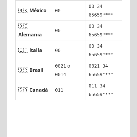
00 34
🇲🇽
México
00
65659****
🇩🇪
00 34
00
Alemania
65659****
00 34
🇮🇹
Italia
00
65659****
ο
0021
0021 34
🇧🇷
Brasil
0014
65659****
011 34
🇨🇦
Canadá
011
65659****