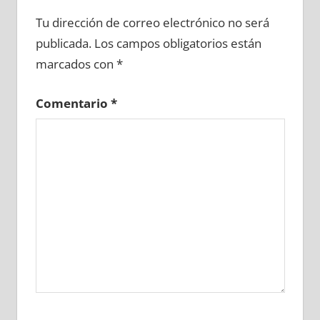
656590081
»
656590082
»
656590083
»
Tu dirección de correo electrónico no será
656590084
»
656590085
»
656590086
»
publicada.
Los campos obligatorios están
656590087
»
656590088
»
656590089
»
marcados con
*
656590090
»
656590091
»
656590092
»
656590093
»
656590094
»
656590095
»
Comentario
*
656590096
»
656590097
»
656590098
»
656590099
»
656590100
»
656590101
»
656590102
»
656590103
»
656590104
»
656590105
»
656590106
»
656590107
»
656590108
»
656590109
»
656590110
»
656590111
»
656590112
»
656590113
»
656590114
»
656590115
»
656590116
»
656590117
»
656590118
»
656590119
»
656590120
»
656590121
»
656590122
»
656590123
»
656590124
»
656590125
»
656590126
»
656590127
»
656590128
»