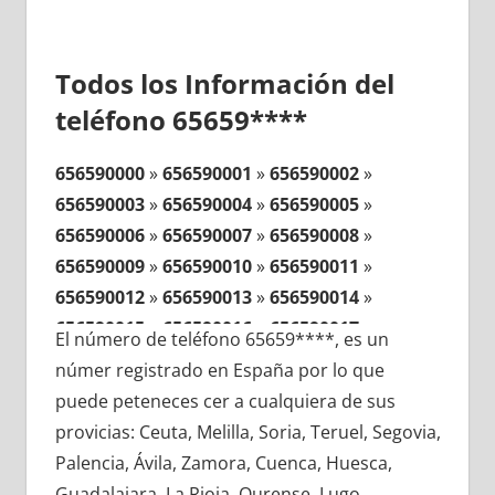
Todos los Información del
teléfono 65659****
656590000
»
656590001
»
656590002
»
656590003
»
656590004
»
656590005
»
656590006
»
656590007
»
656590008
»
656590009
»
656590010
»
656590011
»
656590012
»
656590013
»
656590014
»
656590015
»
656590016
»
656590017
»
El número de teléfono 65659****, es un
656590018
»
656590019
»
656590020
»
númer registrado en España por lo que
656590021
»
656590022
»
656590023
»
puede peteneces cer a cualquiera de sus
656590024
»
656590025
»
656590026
»
provicias: Ceuta, Melilla, Soria, Teruel, Segovia,
656590027
»
656590028
»
656590029
»
Palencia, Ávila, Zamora, Cuenca, Huesca,
656590030
»
656590031
»
656590032
»
Guadalajara, La Rioja, Ourense, Lugo,