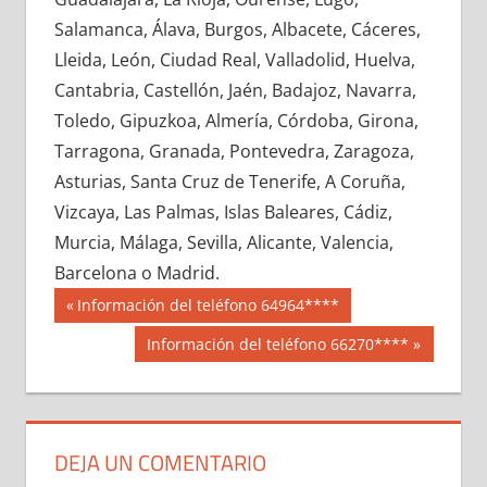
656590033
»
656590034
»
656590035
»
Salamanca, Álava, Burgos, Albacete, Cáceres,
656590036
»
656590037
»
656590038
»
Lleida, León, Ciudad Real, Valladolid, Huelva,
656590039
»
656590040
»
656590041
»
Cantabria, Castellón, Jaén, Badajoz, Navarra,
656590042
»
656590043
»
656590044
»
Toledo, Gipuzkoa, Almería, Córdoba, Girona,
656590045
»
656590046
»
656590047
»
Tarragona, Granada, Pontevedra, Zaragoza,
656590048
»
656590049
»
656590050
»
Asturias, Santa Cruz de Tenerife, A Coruña,
656590051
»
656590052
»
656590053
»
Vizcaya, Las Palmas, Islas Baleares, Cádiz,
656590054
»
656590055
»
656590056
»
Murcia, Málaga, Sevilla, Alicante, Valencia,
656590057
»
656590058
»
656590059
»
Barcelona o Madrid.
656590060
»
656590061
»
656590062
»
Navegación
65659
Entrada
Información del teléfono 64964****
656590063
»
656590064
»
656590065
»
anterior:
de
Siguiente
Información del teléfono 66270****
656590066
»
656590067
»
656590068
»
entrada:
entradas
656590069
»
656590070
»
656590071
»
656590072
»
656590073
»
656590074
»
656590075
»
656590076
»
656590077
»
DEJA UN COMENTARIO
656590078
»
656590079
»
656590080
»