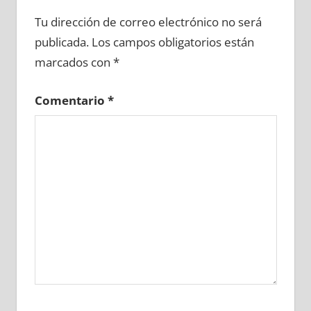
657940081
»
657940082
»
657940083
»
Tu dirección de correo electrónico no será
657940084
»
657940085
»
657940086
»
publicada.
Los campos obligatorios están
657940087
»
657940088
»
657940089
»
marcados con
*
657940090
»
657940091
»
657940092
»
657940093
»
657940094
»
657940095
»
Comentario
*
657940096
»
657940097
»
657940098
»
657940099
»
657940100
»
657940101
»
657940102
»
657940103
»
657940104
»
657940105
»
657940106
»
657940107
»
657940108
»
657940109
»
657940110
»
657940111
»
657940112
»
657940113
»
657940114
»
657940115
»
657940116
»
657940117
»
657940118
»
657940119
»
657940120
»
657940121
»
657940122
»
657940123
»
657940124
»
657940125
»
657940126
»
657940127
»
657940128
»