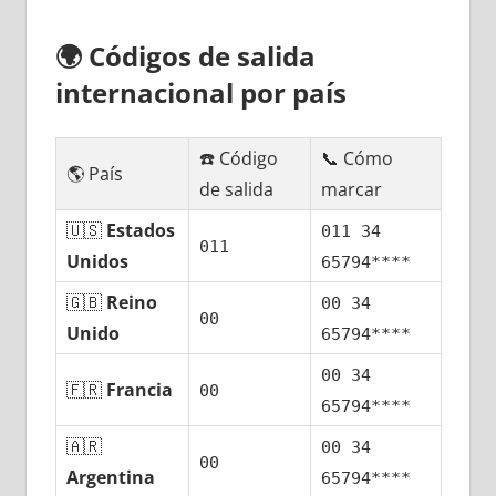
🌍
Códigos dе salida
internacional pοr país
☎️ Código
📞 Cómo
🌎 País
dе salida
marcar
🇺🇸
Estados
011 34
011
Unidos
65794****
🇬🇧
Reino
00 34
00
Unido
65794****
00 34
🇫🇷
Francia
00
65794****
🇦🇷
00 34
00
Argentina
65794****