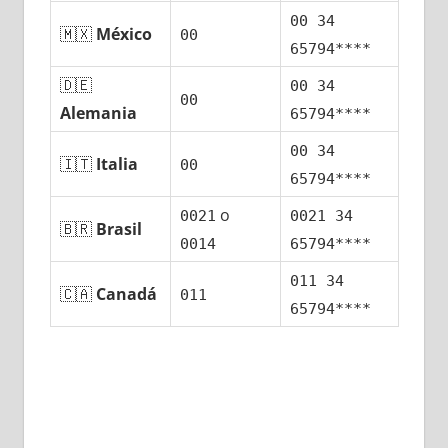
00 34
🇲🇽
México
00
65794****
🇩🇪
00 34
00
Alemania
65794****
00 34
🇮🇹
Italia
00
65794****
ο
0021
0021 34
🇧🇷
Brasil
0014
65794****
011 34
🇨🇦
Canadá
011
65794****