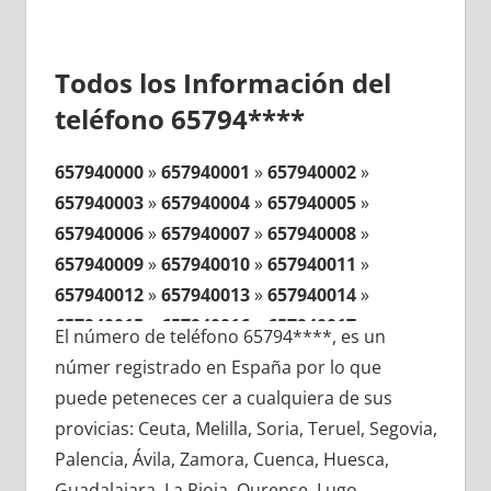
Todos los Información del
teléfono 65794****
657940000
»
657940001
»
657940002
»
657940003
»
657940004
»
657940005
»
657940006
»
657940007
»
657940008
»
657940009
»
657940010
»
657940011
»
657940012
»
657940013
»
657940014
»
657940015
»
657940016
»
657940017
»
El número de teléfono 65794****, es un
657940018
»
657940019
»
657940020
»
númer registrado en España por lo que
657940021
»
657940022
»
657940023
»
puede peteneces cer a cualquiera de sus
657940024
»
657940025
»
657940026
»
provicias: Ceuta, Melilla, Soria, Teruel, Segovia,
657940027
»
657940028
»
657940029
»
Palencia, Ávila, Zamora, Cuenca, Huesca,
657940030
»
657940031
»
657940032
»
Guadalajara, La Rioja, Ourense, Lugo,