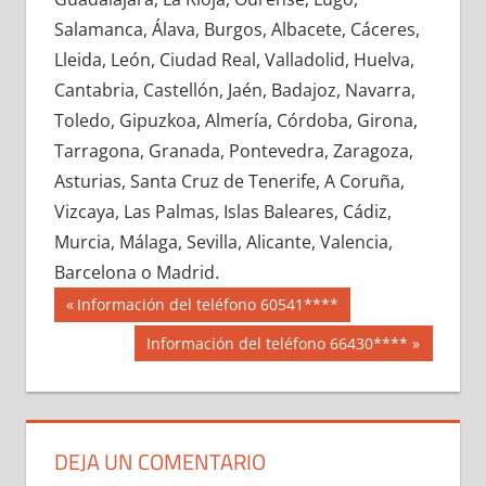
657940033
»
657940034
»
657940035
»
Salamanca, Álava, Burgos, Albacete, Cáceres,
657940036
»
657940037
»
657940038
»
Lleida, León, Ciudad Real, Valladolid, Huelva,
657940039
»
657940040
»
657940041
»
Cantabria, Castellón, Jaén, Badajoz, Navarra,
657940042
»
657940043
»
657940044
»
Toledo, Gipuzkoa, Almería, Córdoba, Girona,
657940045
»
657940046
»
657940047
»
Tarragona, Granada, Pontevedra, Zaragoza,
657940048
»
657940049
»
657940050
»
Asturias, Santa Cruz de Tenerife, A Coruña,
657940051
»
657940052
»
657940053
»
Vizcaya, Las Palmas, Islas Baleares, Cádiz,
657940054
»
657940055
»
657940056
»
Murcia, Málaga, Sevilla, Alicante, Valencia,
657940057
»
657940058
»
657940059
»
Barcelona o Madrid.
657940060
»
657940061
»
657940062
»
Navegación
65794
Entrada
Información del teléfono 60541****
657940063
»
657940064
»
657940065
»
anterior:
de
Siguiente
Información del teléfono 66430****
657940066
»
657940067
»
657940068
»
entrada:
entradas
657940069
»
657940070
»
657940071
»
657940072
»
657940073
»
657940074
»
657940075
»
657940076
»
657940077
»
DEJA UN COMENTARIO
657940078
»
657940079
»
657940080
»