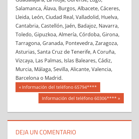
664300033
»
664300034
»
664300035
»
Salamanca, Álava, Burgos, Albacete, Cáceres,
664300036
»
664300037
»
664300038
»
Lleida, León, Ciudad Real, Valladolid, Huelva,
664300039
»
664300040
»
664300041
»
Cantabria, Castellón, Jaén, Badajoz, Navarra,
664300042
»
664300043
»
664300044
»
Toledo, Gipuzkoa, Almería, Córdoba, Girona,
664300045
»
664300046
»
664300047
»
Tarragona, Granada, Pontevedra, Zaragoza,
664300048
»
664300049
»
664300050
»
Asturias, Santa Cruz de Tenerife, A Coruña,
664300051
»
664300052
»
664300053
»
Vizcaya, Las Palmas, Islas Baleares, Cádiz,
664300054
»
664300055
»
664300056
»
Murcia, Málaga, Sevilla, Alicante, Valencia,
664300057
»
664300058
»
664300059
»
Barcelona o Madrid.
664300060
»
664300061
»
664300062
»
Navegación
66430
Entrada
Información del teléfono 65794****
664300063
»
664300064
»
664300065
»
anterior:
de
Siguiente
Información del teléfono 60306****
664300066
»
664300067
»
664300068
»
entrada:
entradas
664300069
»
664300070
»
664300071
»
664300072
»
664300073
»
664300074
»
664300075
»
664300076
»
664300077
»
DEJA UN COMENTARIO
664300078
»
664300079
»
664300080
»