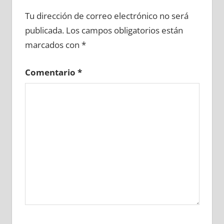
664300081
»
664300082
»
664300083
»
Tu dirección de correo electrónico no será
664300084
»
664300085
»
664300086
»
publicada.
Los campos obligatorios están
664300087
»
664300088
»
664300089
»
marcados con
*
664300090
»
664300091
»
664300092
»
664300093
»
664300094
»
664300095
»
Comentario
*
664300096
»
664300097
»
664300098
»
664300099
»
664300100
»
664300101
»
664300102
»
664300103
»
664300104
»
664300105
»
664300106
»
664300107
»
664300108
»
664300109
»
664300110
»
664300111
»
664300112
»
664300113
»
664300114
»
664300115
»
664300116
»
664300117
»
664300118
»
664300119
»
664300120
»
664300121
»
664300122
»
664300123
»
664300124
»
664300125
»
664300126
»
664300127
»
664300128
»