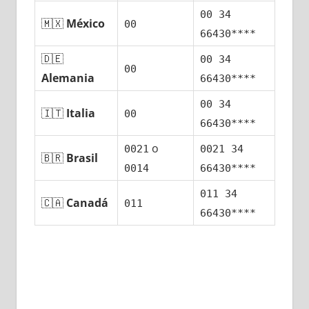
00 34
🇲🇽
México
00
66430****
🇩🇪
00 34
00
Alemania
66430****
00 34
🇮🇹
Italia
00
66430****
ο
0021
0021 34
🇧🇷
Brasil
0014
66430****
011 34
🇨🇦
Canadá
011
66430****