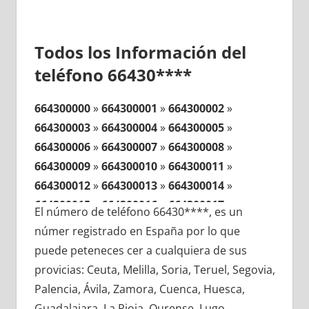
Todos los Información del
teléfono 66430****
664300000
»
664300001
»
664300002
»
664300003
»
664300004
»
664300005
»
664300006
»
664300007
»
664300008
»
664300009
»
664300010
»
664300011
»
664300012
»
664300013
»
664300014
»
664300015
»
664300016
»
664300017
»
El número de teléfono 66430****, es un
664300018
»
664300019
»
664300020
»
númer registrado en España por lo que
664300021
»
664300022
»
664300023
»
puede peteneces cer a cualquiera de sus
664300024
»
664300025
»
664300026
»
provicias: Ceuta, Melilla, Soria, Teruel, Segovia,
664300027
»
664300028
»
664300029
»
Palencia, Ávila, Zamora, Cuenca, Huesca,
664300030
»
664300031
»
664300032
»
Guadalajara, La Rioja, Ourense, Lugo,