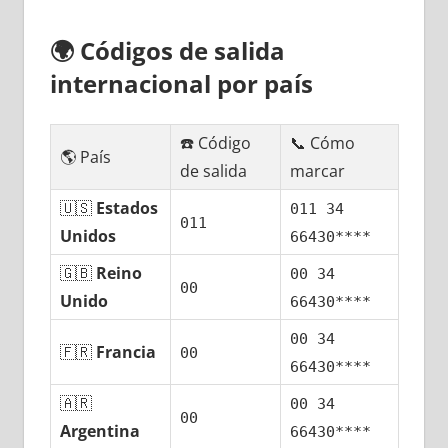
🌍
Códigos dе salida
internacional pοr país
☎️ Código
📞 Cómo
🌎 País
dе salida
marcar
🇺🇸
Estados
011 34
011
Unidos
66430****
🇬🇧
Reino
00 34
00
Unido
66430****
00 34
🇫🇷
Francia
00
66430****
🇦🇷
00 34
00
Argentina
66430****