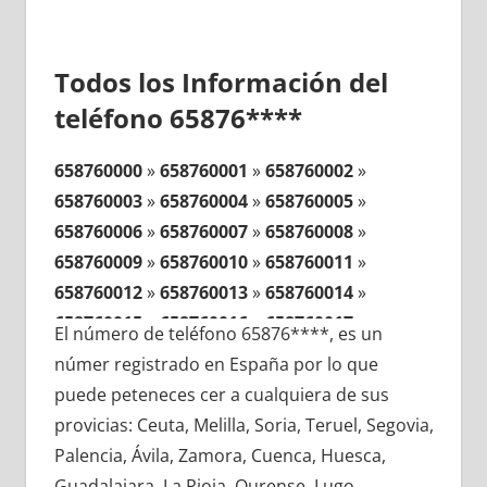
Todos los Información del
teléfono 65876****
658760000
»
658760001
»
658760002
»
658760003
»
658760004
»
658760005
»
658760006
»
658760007
»
658760008
»
658760009
»
658760010
»
658760011
»
658760012
»
658760013
»
658760014
»
658760015
»
658760016
»
658760017
»
El número de teléfono 65876****, es un
658760018
»
658760019
»
658760020
»
númer registrado en España por lo que
658760021
»
658760022
»
658760023
»
puede peteneces cer a cualquiera de sus
658760024
»
658760025
»
658760026
»
provicias: Ceuta, Melilla, Soria, Teruel, Segovia,
658760027
»
658760028
»
658760029
»
Palencia, Ávila, Zamora, Cuenca, Huesca,
658760030
»
658760031
»
658760032
»
Guadalajara, La Rioja, Ourense, Lugo,