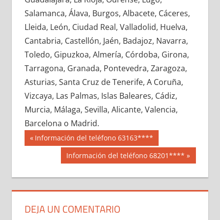
658760033
»
658760034
»
658760035
»
Salamanca, Álava, Burgos, Albacete, Cáceres,
658760036
»
658760037
»
658760038
»
Lleida, León, Ciudad Real, Valladolid, Huelva,
658760039
»
658760040
»
658760041
»
Cantabria, Castellón, Jaén, Badajoz, Navarra,
658760042
»
658760043
»
658760044
»
Toledo, Gipuzkoa, Almería, Córdoba, Girona,
658760045
»
658760046
»
658760047
»
Tarragona, Granada, Pontevedra, Zaragoza,
658760048
»
658760049
»
658760050
»
Asturias, Santa Cruz de Tenerife, A Coruña,
658760051
»
658760052
»
658760053
»
Vizcaya, Las Palmas, Islas Baleares, Cádiz,
658760054
»
658760055
»
658760056
»
Murcia, Málaga, Sevilla, Alicante, Valencia,
658760057
»
658760058
»
658760059
»
Barcelona o Madrid.
658760060
»
658760061
»
658760062
»
Navegación
65876
Entrada
Información del teléfono 63163****
658760063
»
658760064
»
658760065
»
anterior:
de
Siguiente
Información del teléfono 68201****
658760066
»
658760067
»
658760068
»
entrada:
entradas
658760069
»
658760070
»
658760071
»
658760072
»
658760073
»
658760074
»
658760075
»
658760076
»
658760077
»
DEJA UN COMENTARIO
658760078
»
658760079
»
658760080
»