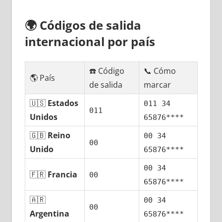
🌍
Códigos dе salida
internacional pοr país
☎️ Código
📞 Cómo
🌎 País
dе salida
marcar
🇺🇸
Estados
011 34
011
Unidos
65876****
🇬🇧
Reino
00 34
00
Unido
65876****
00 34
🇫🇷
Francia
00
65876****
🇦🇷
00 34
00
Argentina
65876****