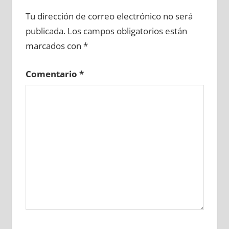
658760081
»
658760082
»
658760083
»
Tu dirección de correo electrónico no será
658760084
»
658760085
»
658760086
»
publicada.
Los campos obligatorios están
658760087
»
658760088
»
658760089
»
marcados con
*
658760090
»
658760091
»
658760092
»
658760093
»
658760094
»
658760095
»
Comentario
*
658760096
»
658760097
»
658760098
»
658760099
»
658760100
»
658760101
»
658760102
»
658760103
»
658760104
»
658760105
»
658760106
»
658760107
»
658760108
»
658760109
»
658760110
»
658760111
»
658760112
»
658760113
»
658760114
»
658760115
»
658760116
»
658760117
»
658760118
»
658760119
»
658760120
»
658760121
»
658760122
»
658760123
»
658760124
»
658760125
»
658760126
»
658760127
»
658760128
»