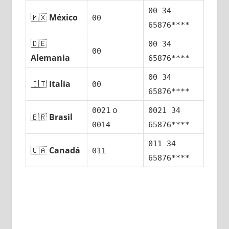
00 34
🇲🇽
México
00
65876****
🇩🇪
00 34
00
Alemania
65876****
00 34
🇮🇹
Italia
00
65876****
ο
0021
0021 34
🇧🇷
Brasil
0014
65876****
011 34
🇨🇦
Canadá
011
65876****