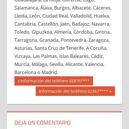
682010033
»
682010034
»
682010035
»
Salamanca, Álava, Burgos, Albacete, Cáceres,
682010036
»
682010037
»
682010038
»
Lleida, León, Ciudad Real, Valladolid, Huelva,
682010039
»
682010040
»
682010041
»
Cantabria, Castellón, Jaén, Badajoz, Navarra,
682010042
»
682010043
»
682010044
»
Toledo, Gipuzkoa, Almería, Córdoba, Girona,
682010045
»
682010046
»
682010047
»
Tarragona, Granada, Pontevedra, Zaragoza,
682010048
»
682010049
»
682010050
»
Asturias, Santa Cruz de Tenerife, A Coruña,
682010051
»
682010052
»
682010053
»
Vizcaya, Las Palmas, Islas Baleares, Cádiz,
682010054
»
682010055
»
682010056
»
Murcia, Málaga, Sevilla, Alicante, Valencia,
682010057
»
682010058
»
682010059
»
Barcelona o Madrid.
682010060
»
682010061
»
682010062
»
Navegación
68201
Entrada
Información del teléfono 65876****
682010063
»
682010064
»
682010065
»
anterior:
de
Siguiente
Información del teléfono 62367****
682010066
»
682010067
»
682010068
»
entrada:
entradas
682010069
»
682010070
»
682010071
»
682010072
»
682010073
»
682010074
»
682010075
»
682010076
»
682010077
»
DEJA UN COMENTARIO
682010078
»
682010079
»
682010080
»