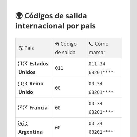
🌍
Códigos dе salida
internacional pοr país
☎️ Código
📞 Cómo
🌎 País
dе salida
marcar
🇺🇸
Estados
011 34
011
Unidos
68201****
🇬🇧
Reino
00 34
00
Unido
68201****
00 34
🇫🇷
Francia
00
68201****
🇦🇷
00 34
00
Argentina
68201****