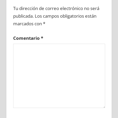
682010081
»
682010082
»
682010083
»
Tu dirección de correo electrónico no será
682010084
»
682010085
»
682010086
»
publicada.
Los campos obligatorios están
682010087
»
682010088
»
682010089
»
marcados con
*
682010090
»
682010091
»
682010092
»
682010093
»
682010094
»
682010095
»
Comentario
*
682010096
»
682010097
»
682010098
»
682010099
»
682010100
»
682010101
»
682010102
»
682010103
»
682010104
»
682010105
»
682010106
»
682010107
»
682010108
»
682010109
»
682010110
»
682010111
»
682010112
»
682010113
»
682010114
»
682010115
»
682010116
»
682010117
»
682010118
»
682010119
»
682010120
»
682010121
»
682010122
»
682010123
»
682010124
»
682010125
»
682010126
»
682010127
»
682010128
»