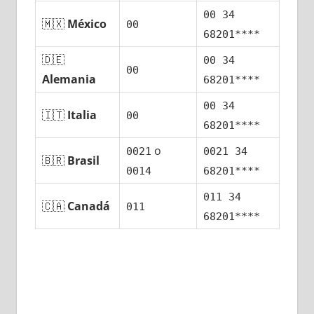
00 34
🇲🇽
México
00
68201****
🇩🇪
00 34
00
Alemania
68201****
00 34
🇮🇹
Italia
00
68201****
ο
0021
0021 34
🇧🇷
Brasil
0014
68201****
011 34
🇨🇦
Canadá
011
68201****