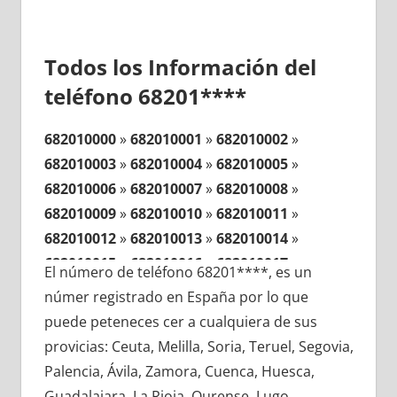
Todos los Información del
teléfono 68201****
682010000
»
682010001
»
682010002
»
682010003
»
682010004
»
682010005
»
682010006
»
682010007
»
682010008
»
682010009
»
682010010
»
682010011
»
682010012
»
682010013
»
682010014
»
682010015
»
682010016
»
682010017
»
El número de teléfono 68201****, es un
682010018
»
682010019
»
682010020
»
númer registrado en España por lo que
682010021
»
682010022
»
682010023
»
puede peteneces cer a cualquiera de sus
682010024
»
682010025
»
682010026
»
provicias: Ceuta, Melilla, Soria, Teruel, Segovia,
682010027
»
682010028
»
682010029
»
Palencia, Ávila, Zamora, Cuenca, Huesca,
682010030
»
682010031
»
682010032
»
Guadalajara, La Rioja, Ourense, Lugo,