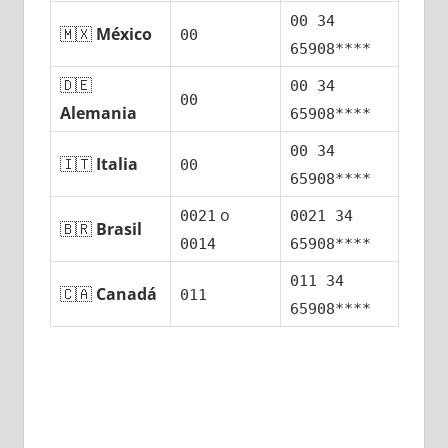
00 34
🇲🇽
México
00
65908****
🇩🇪
00 34
00
Alemania
65908****
00 34
🇮🇹
Italia
00
65908****
ο
0021
0021 34
🇧🇷
Brasil
0014
65908****
011 34
🇨🇦
Canadá
011
65908****