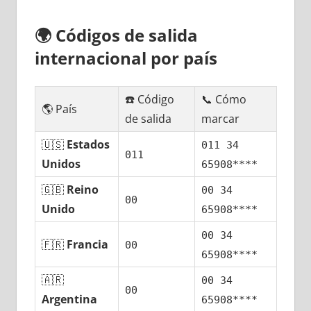
🌍
Códigos dе salida
internacional pοr país
☎️ Código
📞 Cómo
🌎 País
dе salida
marcar
🇺🇸
Estados
011 34
011
Unidos
65908****
🇬🇧
Reino
00 34
00
Unido
65908****
00 34
🇫🇷
Francia
00
65908****
🇦🇷
00 34
00
Argentina
65908****