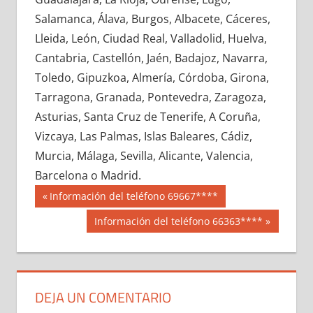
659080033
»
659080034
»
659080035
»
Salamanca, Álava, Burgos, Albacete, Cáceres,
659080036
»
659080037
»
659080038
»
Lleida, León, Ciudad Real, Valladolid, Huelva,
659080039
»
659080040
»
659080041
»
Cantabria, Castellón, Jaén, Badajoz, Navarra,
659080042
»
659080043
»
659080044
»
Toledo, Gipuzkoa, Almería, Córdoba, Girona,
659080045
»
659080046
»
659080047
»
Tarragona, Granada, Pontevedra, Zaragoza,
659080048
»
659080049
»
659080050
»
Asturias, Santa Cruz de Tenerife, A Coruña,
659080051
»
659080052
»
659080053
»
Vizcaya, Las Palmas, Islas Baleares, Cádiz,
659080054
»
659080055
»
659080056
»
Murcia, Málaga, Sevilla, Alicante, Valencia,
659080057
»
659080058
»
659080059
»
Barcelona o Madrid.
659080060
»
659080061
»
659080062
»
Navegación
65908
Entrada
Información del teléfono 69667****
659080063
»
659080064
»
659080065
»
anterior:
de
Siguiente
Información del teléfono 66363****
659080066
»
659080067
»
659080068
»
entrada:
entradas
659080069
»
659080070
»
659080071
»
659080072
»
659080073
»
659080074
»
659080075
»
659080076
»
659080077
»
DEJA UN COMENTARIO
659080078
»
659080079
»
659080080
»