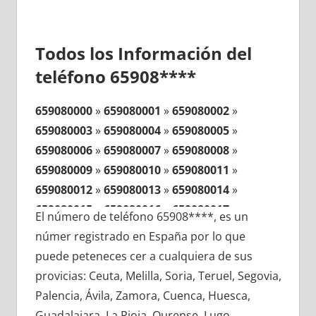
Todos los Información del
teléfono 65908****
659080000
»
659080001
»
659080002
»
659080003
»
659080004
»
659080005
»
659080006
»
659080007
»
659080008
»
659080009
»
659080010
»
659080011
»
659080012
»
659080013
»
659080014
»
659080015
»
659080016
»
659080017
»
El número de teléfono 65908****, es un
659080018
»
659080019
»
659080020
»
númer registrado en España por lo que
659080021
»
659080022
»
659080023
»
puede peteneces cer a cualquiera de sus
659080024
»
659080025
»
659080026
»
provicias: Ceuta, Melilla, Soria, Teruel, Segovia,
659080027
»
659080028
»
659080029
»
Palencia, Ávila, Zamora, Cuenca, Huesca,
659080030
»
659080031
»
659080032
»
Guadalajara, La Rioja, Ourense, Lugo,