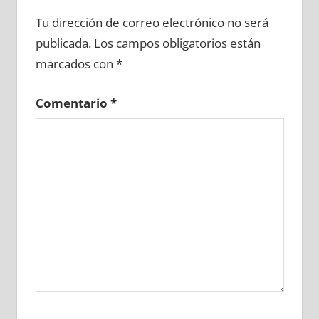
659080081
»
659080082
»
659080083
»
Tu dirección de correo electrónico no será
659080084
»
659080085
»
659080086
»
publicada.
Los campos obligatorios están
659080087
»
659080088
»
659080089
»
marcados con
*
659080090
»
659080091
»
659080092
»
659080093
»
659080094
»
659080095
»
Comentario
*
659080096
»
659080097
»
659080098
»
659080099
»
659080100
»
659080101
»
659080102
»
659080103
»
659080104
»
659080105
»
659080106
»
659080107
»
659080108
»
659080109
»
659080110
»
659080111
»
659080112
»
659080113
»
659080114
»
659080115
»
659080116
»
659080117
»
659080118
»
659080119
»
659080120
»
659080121
»
659080122
»
659080123
»
659080124
»
659080125
»
659080126
»
659080127
»
659080128
»