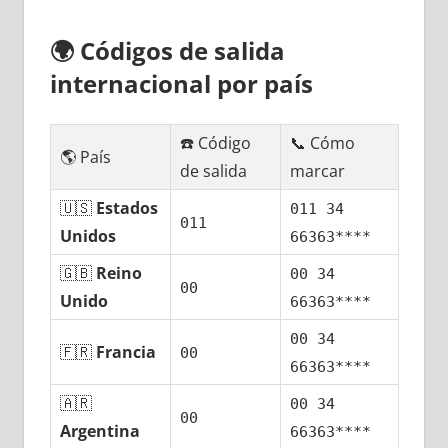
🌍
Códigos dе salida
internacional pοr país
☎️ Código
📞 Cómo
🌎 País
dе salida
marcar
🇺🇸
Estados
011 34
011
Unidos
66363****
🇬🇧
Reino
00 34
00
Unido
66363****
00 34
🇫🇷
Francia
00
66363****
🇦🇷
00 34
00
Argentina
66363****