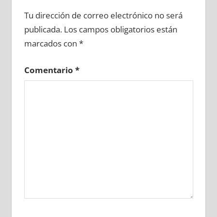
663630081
»
663630082
»
663630083
»
Tu dirección de correo electrónico no será
663630084
»
663630085
»
663630086
»
publicada.
Los campos obligatorios están
663630087
»
663630088
»
663630089
»
marcados con
*
663630090
»
663630091
»
663630092
»
663630093
»
663630094
»
663630095
»
Comentario
*
663630096
»
663630097
»
663630098
»
663630099
»
663630100
»
663630101
»
663630102
»
663630103
»
663630104
»
663630105
»
663630106
»
663630107
»
663630108
»
663630109
»
663630110
»
663630111
»
663630112
»
663630113
»
663630114
»
663630115
»
663630116
»
663630117
»
663630118
»
663630119
»
663630120
»
663630121
»
663630122
»
663630123
»
663630124
»
663630125
»
663630126
»
663630127
»
663630128
»