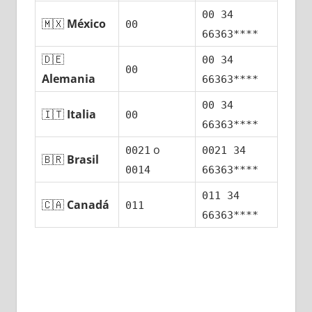
00 34
🇲🇽
México
00
66363****
🇩🇪
00 34
00
Alemania
66363****
00 34
🇮🇹
Italia
00
66363****
ο
0021
0021 34
🇧🇷
Brasil
0014
66363****
011 34
🇨🇦
Canadá
011
66363****