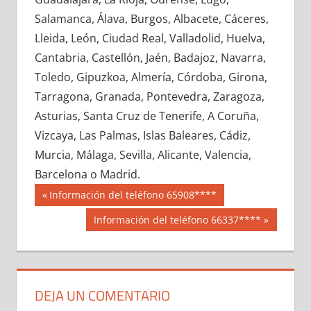
663630033
»
663630034
»
663630035
»
Salamanca, Álava, Burgos, Albacete, Cáceres,
663630036
»
663630037
»
663630038
»
Lleida, León, Ciudad Real, Valladolid, Huelva,
663630039
»
663630040
»
663630041
»
Cantabria, Castellón, Jaén, Badajoz, Navarra,
663630042
»
663630043
»
663630044
»
Toledo, Gipuzkoa, Almería, Córdoba, Girona,
663630045
»
663630046
»
663630047
»
Tarragona, Granada, Pontevedra, Zaragoza,
663630048
»
663630049
»
663630050
»
Asturias, Santa Cruz de Tenerife, A Coruña,
663630051
»
663630052
»
663630053
»
Vizcaya, Las Palmas, Islas Baleares, Cádiz,
663630054
»
663630055
»
663630056
»
Murcia, Málaga, Sevilla, Alicante, Valencia,
663630057
»
663630058
»
663630059
»
Barcelona o Madrid.
663630060
»
663630061
»
663630062
»
Navegación
66363
Entrada
Información del teléfono 65908****
663630063
»
663630064
»
663630065
»
anterior:
de
Siguiente
Información del teléfono 66337****
663630066
»
663630067
»
663630068
»
entrada:
entradas
663630069
»
663630070
»
663630071
»
663630072
»
663630073
»
663630074
»
663630075
»
663630076
»
663630077
»
DEJA UN COMENTARIO
663630078
»
663630079
»
663630080
»