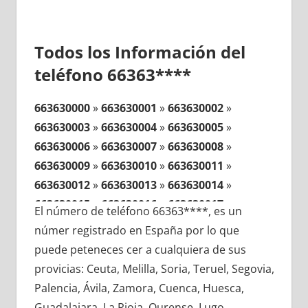
Todos los Información del
teléfono 66363****
663630000
»
663630001
»
663630002
»
663630003
»
663630004
»
663630005
»
663630006
»
663630007
»
663630008
»
663630009
»
663630010
»
663630011
»
663630012
»
663630013
»
663630014
»
663630015
»
663630016
»
663630017
»
El número de teléfono 66363****, es un
663630018
»
663630019
»
663630020
»
númer registrado en España por lo que
663630021
»
663630022
»
663630023
»
puede peteneces cer a cualquiera de sus
663630024
»
663630025
»
663630026
»
provicias: Ceuta, Melilla, Soria, Teruel, Segovia,
663630027
»
663630028
»
663630029
»
Palencia, Ávila, Zamora, Cuenca, Huesca,
663630030
»
663630031
»
663630032
»
Guadalajara, La Rioja, Ourense, Lugo,