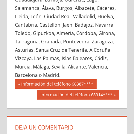
660090033
»
660090034
»
660090035
»
Salamanca, Álava, Burgos, Albacete, Cáceres,
660090036
»
660090037
»
660090038
»
Lleida, León, Ciudad Real, Valladolid, Huelva,
660090039
»
660090040
»
660090041
»
Cantabria, Castellón, Jaén, Badajoz, Navarra,
660090042
»
660090043
»
660090044
»
Toledo, Gipuzkoa, Almería, Córdoba, Girona,
660090045
»
660090046
»
660090047
»
Tarragona, Granada, Pontevedra, Zaragoza,
660090048
»
660090049
»
660090050
»
Asturias, Santa Cruz de Tenerife, A Coruña,
660090051
»
660090052
»
660090053
»
Vizcaya, Las Palmas, Islas Baleares, Cádiz,
660090054
»
660090055
»
660090056
»
Murcia, Málaga, Sevilla, Alicante, Valencia,
660090057
»
660090058
»
660090059
»
Barcelona o Madrid.
660090060
»
660090061
»
660090062
»
Navegación
66009
Entrada
Información del teléfono 66387****
660090063
»
660090064
»
660090065
»
anterior:
de
Siguiente
Información del teléfono 68914****
660090066
»
660090067
»
660090068
»
entrada:
entradas
660090069
»
660090070
»
660090071
»
660090072
»
660090073
»
660090074
»
660090075
»
660090076
»
660090077
»
DEJA UN COMENTARIO
660090078
»
660090079
»
660090080
»