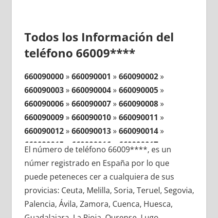
Todos los Información del
teléfono 66009****
660090000
»
660090001
»
660090002
»
660090003
»
660090004
»
660090005
»
660090006
»
660090007
»
660090008
»
660090009
»
660090010
»
660090011
»
660090012
»
660090013
»
660090014
»
660090015
»
660090016
»
660090017
»
El número de teléfono 66009****, es un
660090018
»
660090019
»
660090020
»
númer registrado en España por lo que
660090021
»
660090022
»
660090023
»
puede peteneces cer a cualquiera de sus
660090024
»
660090025
»
660090026
»
provicias: Ceuta, Melilla, Soria, Teruel, Segovia,
660090027
»
660090028
»
660090029
»
Palencia, Ávila, Zamora, Cuenca, Huesca,
660090030
»
660090031
»
660090032
»
Guadalajara, La Rioja, Ourense, Lugo,