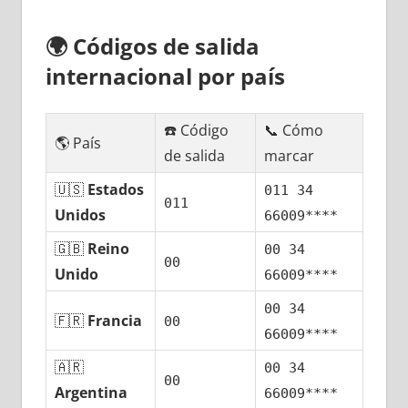
🌍
Códigos dе salida
internacional pοr país
☎️ Código
📞 Cómo
🌎 País
dе salida
marcar
🇺🇸
Estados
011 34
011
Unidos
66009****
🇬🇧
Reino
00 34
00
Unido
66009****
00 34
🇫🇷
Francia
00
66009****
🇦🇷
00 34
00
Argentina
66009****