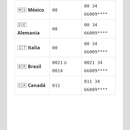
00 34
🇲🇽
México
00
66009****
🇩🇪
00 34
00
Alemania
66009****
00 34
🇮🇹
Italia
00
66009****
ο
0021
0021 34
🇧🇷
Brasil
0014
66009****
011 34
🇨🇦
Canadá
011
66009****