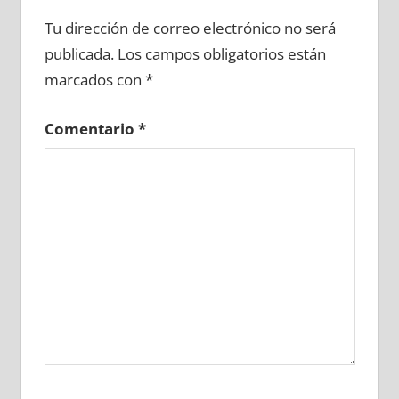
660090081
»
660090082
»
660090083
»
Tu dirección de correo electrónico no será
660090084
»
660090085
»
660090086
»
publicada.
Los campos obligatorios están
660090087
»
660090088
»
660090089
»
marcados con
*
660090090
»
660090091
»
660090092
»
660090093
»
660090094
»
660090095
»
Comentario
*
660090096
»
660090097
»
660090098
»
660090099
»
660090100
»
660090101
»
660090102
»
660090103
»
660090104
»
660090105
»
660090106
»
660090107
»
660090108
»
660090109
»
660090110
»
660090111
»
660090112
»
660090113
»
660090114
»
660090115
»
660090116
»
660090117
»
660090118
»
660090119
»
660090120
»
660090121
»
660090122
»
660090123
»
660090124
»
660090125
»
660090126
»
660090127
»
660090128
»