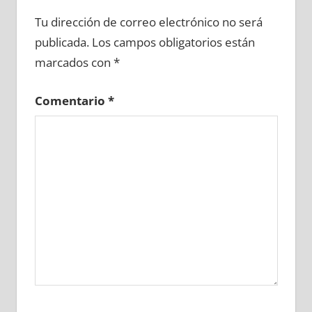
663870081
»
663870082
»
663870083
»
Tu dirección de correo electrónico no será
663870084
»
663870085
»
663870086
»
publicada.
Los campos obligatorios están
663870087
»
663870088
»
663870089
»
marcados con
*
663870090
»
663870091
»
663870092
»
663870093
»
663870094
»
663870095
»
Comentario
*
663870096
»
663870097
»
663870098
»
663870099
»
663870100
»
663870101
»
663870102
»
663870103
»
663870104
»
663870105
»
663870106
»
663870107
»
663870108
»
663870109
»
663870110
»
663870111
»
663870112
»
663870113
»
663870114
»
663870115
»
663870116
»
663870117
»
663870118
»
663870119
»
663870120
»
663870121
»
663870122
»
663870123
»
663870124
»
663870125
»
663870126
»
663870127
»
663870128
»