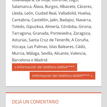
663870033
»
663870034
»
663870035
»
Salamanca, Álava, Burgos, Albacete, Cáceres,
663870036
»
663870037
»
663870038
»
Lleida, León, Ciudad Real, Valladolid, Huelva,
663870039
»
663870040
»
663870041
»
Cantabria, Castellón, Jaén, Badajoz, Navarra,
663870042
»
663870043
»
663870044
»
Toledo, Gipuzkoa, Almería, Córdoba, Girona,
663870045
»
663870046
»
663870047
»
Tarragona, Granada, Pontevedra, Zaragoza,
663870048
»
663870049
»
663870050
»
Asturias, Santa Cruz de Tenerife, A Coruña,
663870051
»
663870052
»
663870053
»
Vizcaya, Las Palmas, Islas Baleares, Cádiz,
663870054
»
663870055
»
663870056
»
Murcia, Málaga, Sevilla, Alicante, Valencia,
663870057
»
663870058
»
663870059
»
Barcelona o Madrid.
663870060
»
663870061
»
663870062
»
Navegación
66387
Entrada
Información del teléfono 64954****
663870063
»
663870064
»
663870065
»
anterior:
de
Siguiente
Información del teléfono 66009****
663870066
»
663870067
»
663870068
»
entrada:
entradas
663870069
»
663870070
»
663870071
»
663870072
»
663870073
»
663870074
»
663870075
»
663870076
»
663870077
»
DEJA UN COMENTARIO
663870078
»
663870079
»
663870080
»