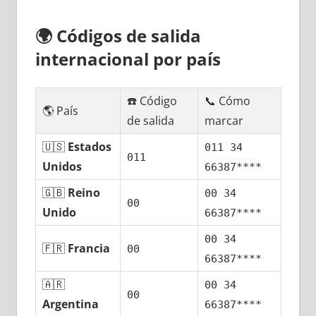
🌍
Códigos dе salida
internacional pοr país
☎️ Código
📞 Cómo
🌎 País
dе salida
marcar
🇺🇸
Estados
011 34
011
Unidos
66387****
🇬🇧
Reino
00 34
00
Unido
66387****
00 34
🇫🇷
Francia
00
66387****
🇦🇷
00 34
00
Argentina
66387****