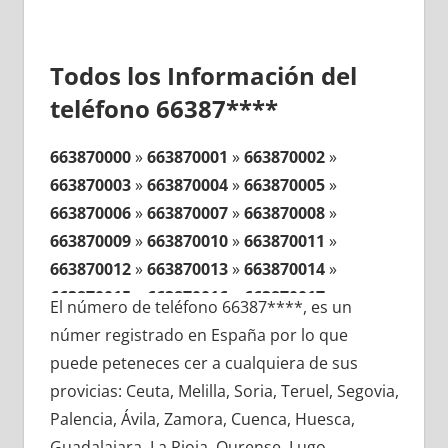
Todos los Información del
teléfono 66387****
663870000
»
663870001
»
663870002
»
663870003
»
663870004
»
663870005
»
663870006
»
663870007
»
663870008
»
663870009
»
663870010
»
663870011
»
663870012
»
663870013
»
663870014
»
663870015
»
663870016
»
663870017
»
El número de teléfono 66387****, es un
663870018
»
663870019
»
663870020
»
númer registrado en España por lo que
663870021
»
663870022
»
663870023
»
puede peteneces cer a cualquiera de sus
663870024
»
663870025
»
663870026
»
provicias: Ceuta, Melilla, Soria, Teruel, Segovia,
663870027
»
663870028
»
663870029
»
Palencia, Ávila, Zamora, Cuenca, Huesca,
663870030
»
663870031
»
663870032
»
Guadalajara, La Rioja, Ourense, Lugo,