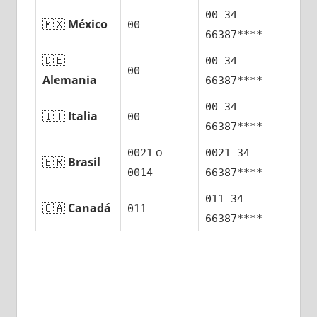
00 34
🇲🇽
México
00
66387****
🇩🇪
00 34
00
Alemania
66387****
00 34
🇮🇹
Italia
00
66387****
ο
0021
0021 34
🇧🇷
Brasil
0014
66387****
011 34
🇨🇦
Canadá
011
66387****