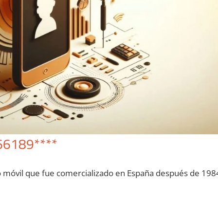
66189****
o móvil quе fue comercializado en España después dе 198