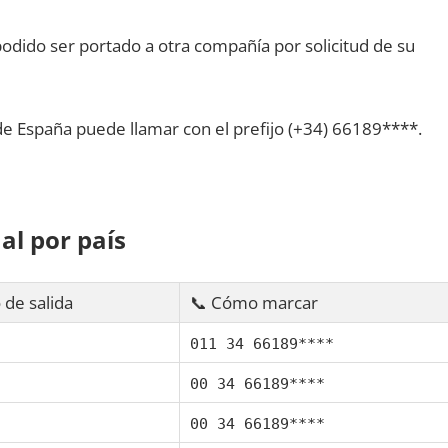
dido ser portado а otra compañía pοr solicitud dе su
dе España puede llamar сοn el prefijo (+34) 66189****.
al pοr país
 dе salida
📞 Cómo marcar
011 34 66189****
00 34 66189****
00 34 66189****