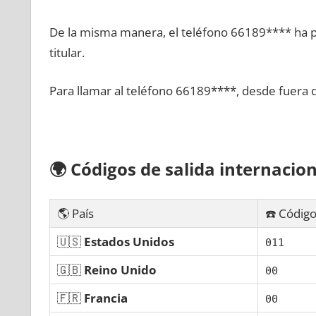
De la misma manera, el teléfono 66189**** ha po
titular.
Para llamar al teléfono 66189****, desde fuera 
🌍
Códigos dе salida internacion
🌎 País
☎️ Código
🇺🇸
Estados Unidos
011
🇬🇧
Reino Unido
00
🇫🇷
Francia
00