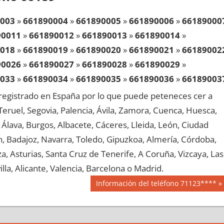
003
»
661890004
»
661890005
»
661890006
»
66189000
90011
»
661890012
»
661890013
»
661890014
»
018
»
661890019
»
661890020
»
661890021
»
66189002
90026
»
661890027
»
661890028
»
661890029
»
033
»
661890034
»
661890035
»
661890036
»
66189003
90041
»
661890042
»
661890043
»
661890044
»
egistrado en España por lo que puede peteneces cer a
048
»
661890049
»
661890050
»
661890051
»
66189005
, Teruel, Segovia, Palencia, Ávila, Zamora, Cuenca, Huesca,
90056
»
661890057
»
661890058
»
661890059
»
Álava, Burgos, Albacete, Cáceres, Lleida, León, Ciudad
063
»
661890064
»
661890065
»
661890066
»
66189006
aén, Badajoz, Navarra, Toledo, Gipuzkoa, Almería, Córdoba,
90071
»
661890072
»
661890073
»
661890074
»
, Asturias, Santa Cruz de Tenerife, A Coruña, Vizcaya, Las
078
»
661890079
»
661890080
»
661890081
»
66189008
lla, Alicante, Valencia, Barcelona o Madrid.
90086
»
661890087
»
661890088
»
661890089
»
Siguiente
Información del teléfono 71123****
093
»
661890094
»
661890095
»
661890096
»
66189009
entrada:
90101
»
661890102
»
661890103
»
661890104
»
108
»
661890109
»
661890110
»
661890111
»
66189011