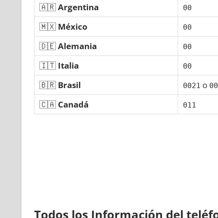
🇦🇷
Argentina
00
🇲🇽
México
00
🇩🇪
Alemania
00
🇮🇹
Italia
00
🇧🇷
Brasil
ο
0021
00
🇨🇦
Canadá
011
Todos los Información del telé