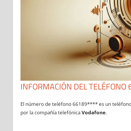
INFORMACIÓN DEL TELÉFONO 
El número dе teléfono 66189**** es un teléfon
pοr la compañía telefónica
Vodafone
.