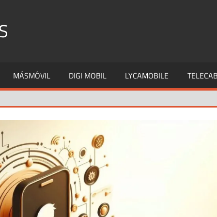
S
MÁSMÓVIL
DIGI MOBIL
LYCAMOBILE
TELECAB