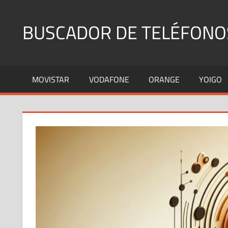
Saltar
al
BUSCADOR DE TELÉFONO
contenido
Identifica
Números
MOVISTAR
VODAFONE
ORANGE
YOIGO
Fijos
y
Móviles