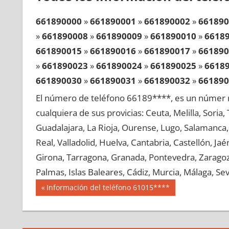
661890000
»
661890001
»
661890002
»
661890
»
661890008
»
661890009
»
661890010
»
6618
661890015
»
661890016
»
661890017
»
661890
»
661890023
»
661890024
»
661890025
»
6618
661890030
»
661890031
»
661890032
»
661890
»
661890038
»
661890039
»
661890040
»
6618
El número de teléfono 66189****, es un númer r
661890045
»
661890046
»
661890047
»
661890
cualquiera de sus provicias: Ceuta, Melilla, Soria
»
661890053
»
661890054
»
661890055
»
6618
Guadalajara, La Rioja, Ourense, Lugo, Salamanca, 
661890060
»
661890061
»
661890062
»
661890
Real, Valladolid, Huelva, Cantabria, Castellón, J
»
661890068
»
661890069
»
661890070
»
6618
Girona, Tarragona, Granada, Pontevedra, Zaragoza
661890075
»
661890076
»
661890077
»
661890
Palmas, Islas Baleares, Cádiz, Murcia, Málaga, Sevi
»
661890083
»
661890084
»
661890085
»
6618
Navegación
66189
Entrada
Información del teléfono 61015****
661890090
»
661890091
»
661890092
»
661890
anterior:
de
»
661890098
»
661890099
»
661890100
»
6618
entradas
661890105
»
661890106
»
661890107
»
661890