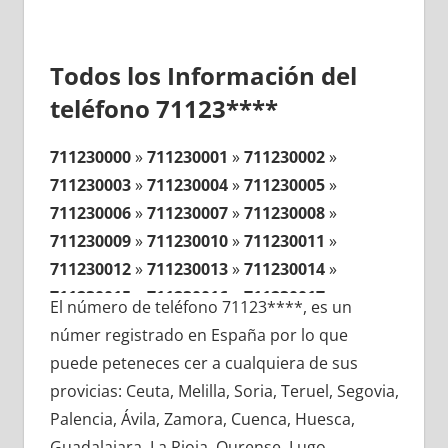
Todos los Información del
teléfono 71123****
711230000
»
711230001
»
711230002
»
711230003
»
711230004
»
711230005
»
711230006
»
711230007
»
711230008
»
711230009
»
711230010
»
711230011
»
711230012
»
711230013
»
711230014
»
711230015
»
711230016
»
711230017
»
El número de teléfono 71123****, es un
711230018
»
711230019
»
711230020
»
númer registrado en España por lo que
711230021
»
711230022
»
711230023
»
puede peteneces cer a cualquiera de sus
711230024
»
711230025
»
711230026
»
provicias: Ceuta, Melilla, Soria, Teruel, Segovia,
711230027
»
711230028
»
711230029
»
Palencia, Ávila, Zamora, Cuenca, Huesca,
711230030
»
711230031
»
711230032
»
Guadalajara, La Rioja, Ourense, Lugo,