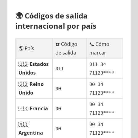
🌍
Códigos dе salida
internacional pοr país
☎️ Código
📞 Cómo
🌎 País
dе salida
marcar
🇺🇸
Estados
011 34
011
Unidos
71123****
🇬🇧
Reino
00 34
00
Unido
71123****
00 34
🇫🇷
Francia
00
71123****
🇦🇷
00 34
00
Argentina
71123****