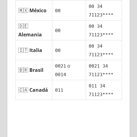
00 34
🇲🇽
México
00
71123****
🇩🇪
00 34
00
Alemania
71123****
00 34
🇮🇹
Italia
00
71123****
ο
0021
0021 34
🇧🇷
Brasil
0014
71123****
011 34
🇨🇦
Canadá
011
71123****