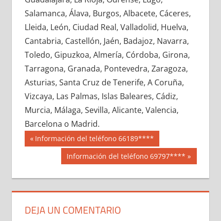
711230033
»
711230034
»
711230035
»
Salamanca, Álava, Burgos, Albacete, Cáceres,
711230036
»
711230037
»
711230038
»
Lleida, León, Ciudad Real, Valladolid, Huelva,
711230039
»
711230040
»
711230041
»
Cantabria, Castellón, Jaén, Badajoz, Navarra,
711230042
»
711230043
»
711230044
»
Toledo, Gipuzkoa, Almería, Córdoba, Girona,
711230045
»
711230046
»
711230047
»
Tarragona, Granada, Pontevedra, Zaragoza,
711230048
»
711230049
»
711230050
»
Asturias, Santa Cruz de Tenerife, A Coruña,
711230051
»
711230052
»
711230053
»
Vizcaya, Las Palmas, Islas Baleares, Cádiz,
711230054
»
711230055
»
711230056
»
Murcia, Málaga, Sevilla, Alicante, Valencia,
711230057
»
711230058
»
711230059
»
Barcelona o Madrid.
711230060
»
711230061
»
711230062
»
Navegación
71123
Entrada
Información del teléfono 66189****
711230063
»
711230064
»
711230065
»
anterior:
de
Siguiente
Información del teléfono 69797****
711230066
»
711230067
»
711230068
»
entrada:
entradas
711230069
»
711230070
»
711230071
»
711230072
»
711230073
»
711230074
»
711230075
»
711230076
»
711230077
»
DEJA UN COMENTARIO
711230078
»
711230079
»
711230080
»