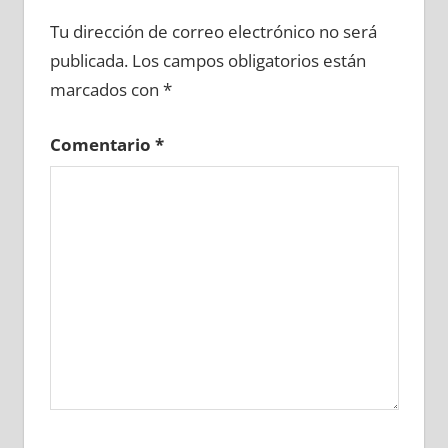
711230081
»
711230082
»
711230083
»
Tu dirección de correo electrónico no será
711230084
»
711230085
»
711230086
»
publicada.
Los campos obligatorios están
711230087
»
711230088
»
711230089
»
marcados con
*
711230090
»
711230091
»
711230092
»
711230093
»
711230094
»
711230095
»
Comentario
*
711230096
»
711230097
»
711230098
»
711230099
»
711230100
»
711230101
»
711230102
»
711230103
»
711230104
»
711230105
»
711230106
»
711230107
»
711230108
»
711230109
»
711230110
»
711230111
»
711230112
»
711230113
»
711230114
»
711230115
»
711230116
»
711230117
»
711230118
»
711230119
»
711230120
»
711230121
»
711230122
»
711230123
»
711230124
»
711230125
»
711230126
»
711230127
»
711230128
»