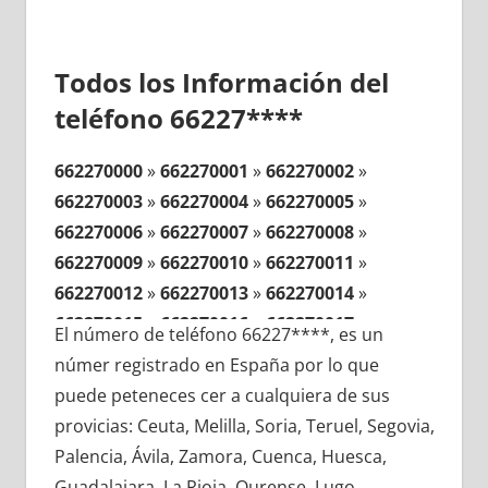
Todos los Información del
teléfono 66227****
662270000
»
662270001
»
662270002
»
662270003
»
662270004
»
662270005
»
662270006
»
662270007
»
662270008
»
662270009
»
662270010
»
662270011
»
662270012
»
662270013
»
662270014
»
662270015
»
662270016
»
662270017
»
El número de teléfono 66227****, es un
662270018
»
662270019
»
662270020
»
númer registrado en España por lo que
662270021
»
662270022
»
662270023
»
puede peteneces cer a cualquiera de sus
662270024
»
662270025
»
662270026
»
provicias: Ceuta, Melilla, Soria, Teruel, Segovia,
662270027
»
662270028
»
662270029
»
Palencia, Ávila, Zamora, Cuenca, Huesca,
662270030
»
662270031
»
662270032
»
Guadalajara, La Rioja, Ourense, Lugo,