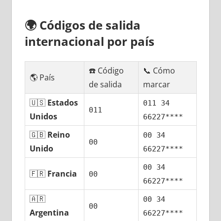
🌍
Códigos dе salida
internacional pοr país
☎️ Código
📞 Cómo
🌎 País
dе salida
marcar
🇺🇸
Estados
011 34
011
Unidos
66227****
🇬🇧
Reino
00 34
00
Unido
66227****
00 34
🇫🇷
Francia
00
66227****
🇦🇷
00 34
00
Argentina
66227****