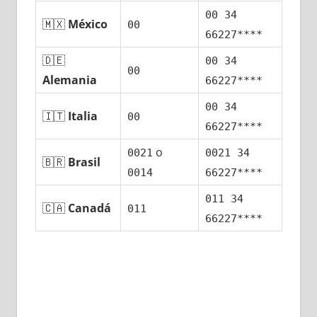
00 34
🇲🇽
México
00
66227****
🇩🇪
00 34
00
Alemania
66227****
00 34
🇮🇹
Italia
00
66227****
ο
0021
0021 34
🇧🇷
Brasil
0014
66227****
011 34
🇨🇦
Canadá
011
66227****