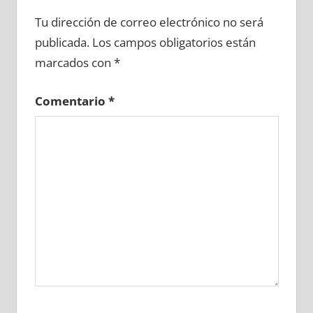
662270081
»
662270082
»
662270083
»
Tu dirección de correo electrónico no será
662270084
»
662270085
»
662270086
»
publicada.
Los campos obligatorios están
662270087
»
662270088
»
662270089
»
marcados con
*
662270090
»
662270091
»
662270092
»
662270093
»
662270094
»
662270095
»
Comentario
*
662270096
»
662270097
»
662270098
»
662270099
»
662270100
»
662270101
»
662270102
»
662270103
»
662270104
»
662270105
»
662270106
»
662270107
»
662270108
»
662270109
»
662270110
»
662270111
»
662270112
»
662270113
»
662270114
»
662270115
»
662270116
»
662270117
»
662270118
»
662270119
»
662270120
»
662270121
»
662270122
»
662270123
»
662270124
»
662270125
»
662270126
»
662270127
»
662270128
»