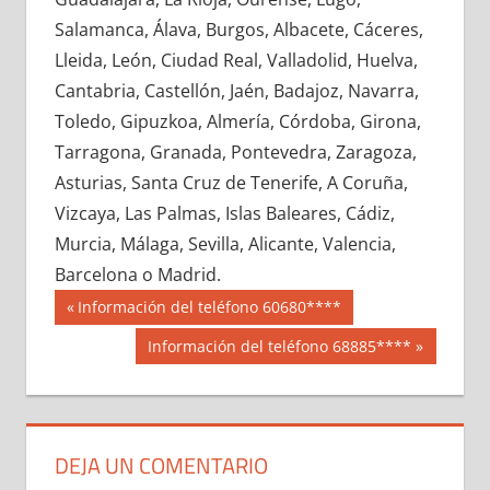
662270033
»
662270034
»
662270035
»
Salamanca, Álava, Burgos, Albacete, Cáceres,
662270036
»
662270037
»
662270038
»
Lleida, León, Ciudad Real, Valladolid, Huelva,
662270039
»
662270040
»
662270041
»
Cantabria, Castellón, Jaén, Badajoz, Navarra,
662270042
»
662270043
»
662270044
»
Toledo, Gipuzkoa, Almería, Córdoba, Girona,
662270045
»
662270046
»
662270047
»
Tarragona, Granada, Pontevedra, Zaragoza,
662270048
»
662270049
»
662270050
»
Asturias, Santa Cruz de Tenerife, A Coruña,
662270051
»
662270052
»
662270053
»
Vizcaya, Las Palmas, Islas Baleares, Cádiz,
662270054
»
662270055
»
662270056
»
Murcia, Málaga, Sevilla, Alicante, Valencia,
662270057
»
662270058
»
662270059
»
Barcelona o Madrid.
662270060
»
662270061
»
662270062
»
Navegación
66227
Entrada
Información del teléfono 60680****
662270063
»
662270064
»
662270065
»
anterior:
de
Siguiente
Información del teléfono 68885****
662270066
»
662270067
»
662270068
»
entrada:
entradas
662270069
»
662270070
»
662270071
»
662270072
»
662270073
»
662270074
»
662270075
»
662270076
»
662270077
»
DEJA UN COMENTARIO
662270078
»
662270079
»
662270080
»