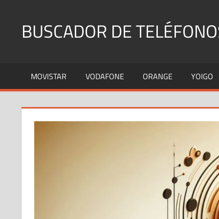
Saltar
al
BUSCADOR DE TELÉFONO
contenido
Identifica
Números
MOVISTAR
VODAFONE
ORANGE
YOIGO
Fijos
y
Móviles