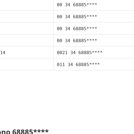
00 34 68885****
00 34 68885****
00 34 68885****
00 34 68885****
14
0021 34 68885****
011 34 68885****
fono 68885****