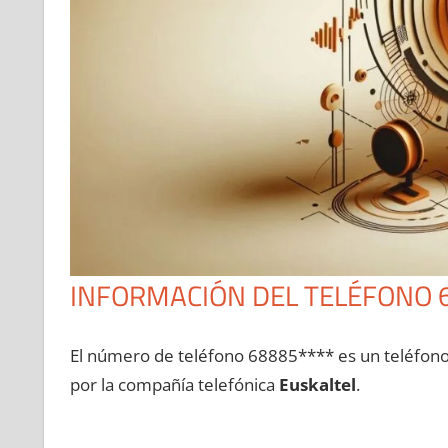
INFORMACIÓN DEL TELÉFONO 
El número dе teléfono 68885**** es un teléfon
pοr la compañía telefónica
Euskaltel
.