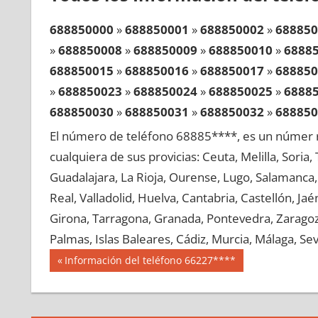
688850000
»
688850001
»
688850002
»
688850
»
688850008
»
688850009
»
688850010
»
6888
688850015
»
688850016
»
688850017
»
688850
»
688850023
»
688850024
»
688850025
»
6888
688850030
»
688850031
»
688850032
»
688850
»
688850038
»
688850039
»
688850040
»
6888
El número de teléfono 68885****, es un númer r
688850045
»
688850046
»
688850047
»
688850
cualquiera de sus provicias: Ceuta, Melilla, Soria
»
688850053
»
688850054
»
688850055
»
6888
Guadalajara, La Rioja, Ourense, Lugo, Salamanca, 
688850060
»
688850061
»
688850062
»
688850
Real, Valladolid, Huelva, Cantabria, Castellón, J
»
688850068
»
688850069
»
688850070
»
6888
Girona, Tarragona, Granada, Pontevedra, Zaragoza
688850075
»
688850076
»
688850077
»
688850
Palmas, Islas Baleares, Cádiz, Murcia, Málaga, Sevi
»
688850083
»
688850084
»
688850085
»
6888
Navegación
68885
Entrada
Información del teléfono 66227****
688850090
»
688850091
»
688850092
»
688850
anterior:
de
»
688850098
»
688850099
»
688850100
»
6888
entradas
688850105
»
688850106
»
688850107
»
688850